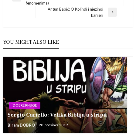
objava
fenomenima)
Post
Antun Babić: O Kolindi i njezinoj
Next
karijeri
Post
YOU MIGHT ALSO LIKE
DOBRE KNJIGE
Sergio Cariello: Velika Biblija u stripu
Biram DOBRO
20. prosinca 2019.