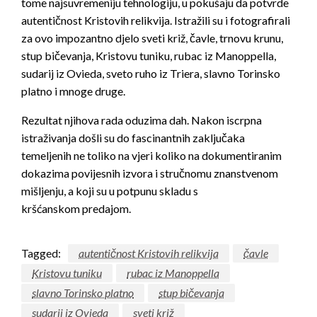
tome najsuvremeniju tehnologiju, u pokušaju da potvrde
autentičnost Kristovih relikvija. Istražili su i fotografirali
za ovo impozantno djelo sveti križ, čavle, trnovu krunu,
stup bičevanja, Kristovu tuniku, rubac iz Manoppella,
sudarij iz Ovieda, sveto ruho iz Triera, slavno Torinsko
platno i mnoge druge.
Rezultat njihova rada oduzima dah. Nakon iscrpna
istraživanja došli su do fascinantnih zaključaka
temeljenih ne toliko na vjeri koliko na dokumentiranim
dokazima povijesnih izvora i stručnomu znanstvenom
mišljenju, a koji su u potpunu skladu s
kršćanskom predajom.
Tagged:
autentičnost Kristovih relikvija
čavle
Kristovu tuniku
rubac iz Manoppella
slavno Torinsko platno
stup bičevanja
sudarij iz Ovieda
sveti križ