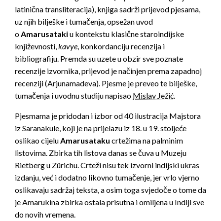
latinična transliteracija), knjiga sadrži prijevod pjesama,
uz njih bilješke i tumačenja, opsežan uvod
o
Amarusataki
u kontekstu klasične staroindijske
književnosti,
kavye
, konkordanciju recenzija i
bibliografiju. Premda su uzete u obzir sve poznate
recenzije izvornika, prijevod je načinjen prema zapadnoj
recenziji (Arjunamadeva). Pjesme je preveo te bilješke,
tumačenja i uvodnu studiju napisao
Mislav Ježić
.
Pjesmama je pridodan i izbor od 40 ilustracija Majstora
iz Saranakule, koji je na prijelazu iz 18. u 19. stoljeće
oslikao cijelu
Amarusataku
crtežima na palminim
listovima. Zbirka tih listova danas se čuva u Muzeju
Rietberg u Zürichu. Crteži nisu tek izvorni indijski ukras
izdanju, već i dodatno likovno tumačenje, jer vrlo vjerno
oslikavaju sadržaj teksta, a osim toga svjedoče o tome da
je Amarukina zbirka ostala prisutna i omiljena u Indiji sve
do novih vremena.