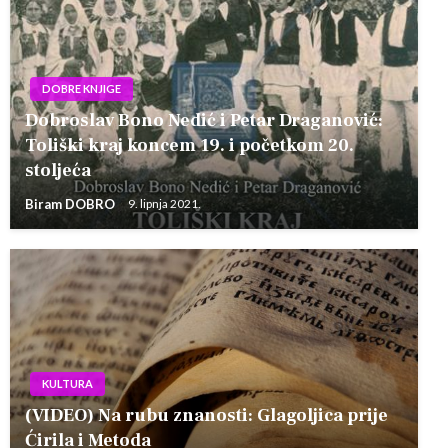
DOBRE KNJIGE
Dobroslav Bono Nedić i Petar Draganović:
Toliški kraj koncem 19. i početkom 20.
stoljeća
Biram DOBRO
9. lipnja 2021.
KULTURA
(VIDEO) Na rubu znanosti: Glagoljica prije
Ćirila i Metoda