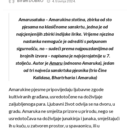
Posted
Biram DOBRO
4. travnja 2024.
on
Amarusataka – Amarukina stotina, zbirka od sto
pjesama na klasičnome sanskrtu, jedna je od
najcjenjenijih zbirki indijske lirike. Vrijeme njezina
nastanka nemoguće je odrediti s potpunom
sigurnošću, no – sudeći prema najpouzdanijima od
brojnih izvora – napisana je najvjerojatnije u 7.
stoljeću. Autor je
Amaru
(odnosno Amaruka), jedan
od tri najveća sanskrtska pjesnika (trio čine
Kalidasa, Bhartrharia i Amaruka)
Amarukine pjesme pripovijedaju ljubavne zgode
kultiviranih građana, usredotočene na doživljaje
zaljubljenoga para. Ljubavni život odvija se na dvoru, u
gradu. Amaruka ne smješta prizore u prirodu, nego se
usredotočava na doživljaje junakinja i junaka, smještajući
ih u kuću, u zatvoren prostor, u spavaonicu, ili u