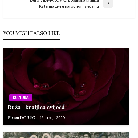
Đuro VIDMAROVIĆ: Bosanska kraljica
Post
objava
Next
Katarina živi u narodnom sjećanju
Post
YOU MIGHT ALSO LIKE
KULTURA
Ruža – kraljica cvijeća
Biram DOBRO
13. srpnja 2020.