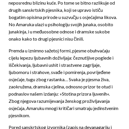
neposrednu blizinu kuće. Po tome se bitno razlikuje od
drugih sanskrtskih pjesnika, koji se upravo ističu
bogatim opisima prirode u suzvučju s osjećajima likova.
No Amaruka ulazi u psihologiju svojih junaka, osobito
junakinja, i u međuosobne odnose i dramske sukobe
onako kako to drugi pjesnici nisu činili.
Premda u iznimno sažetoj formi, pjesme obuhvaćaju
cijelu lepezu ljubavnih doživljaja: čeznutljive poglede i
iščekivanja, ljubavni ushit i strastvene zagrljaje,
ljubomoru i strahove, svađe i pomirenja, povrijeđene
osjećaje, tugu zbog rastanka… Svaka je pjesma živa,
zaokružena, dramska cjelina, odnosno prizor te otud i
podnaslov našem izdanju: »Stotina prizora ljuvenih«.
Zbog njegova razumijevanja ženskog proživljavanja
osjećaja, Amaruku mnogi kritičari smatraju jedinstvenim
pjesnikom.
Pored sanskrtskog izvornika (zapis na devanagariju i