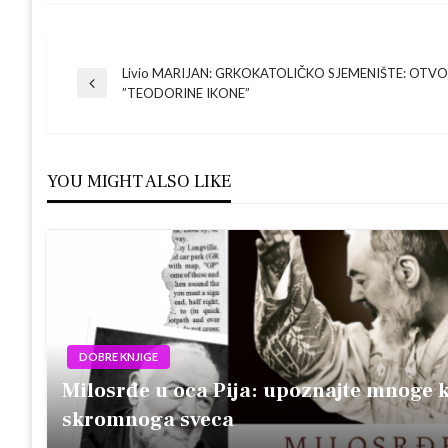
Navigacija
Livio MARIJAN: GRKOKATOLIČKO SJEMENIŠTE: OTV
Previous
”TEODORINE IKONE”
Post
objava
YOU MIGHT ALSO LIKE
DOBRE KNJIGE
Milosrđe u oca Pija: upoznajte mnoge 
skromnoga sveca