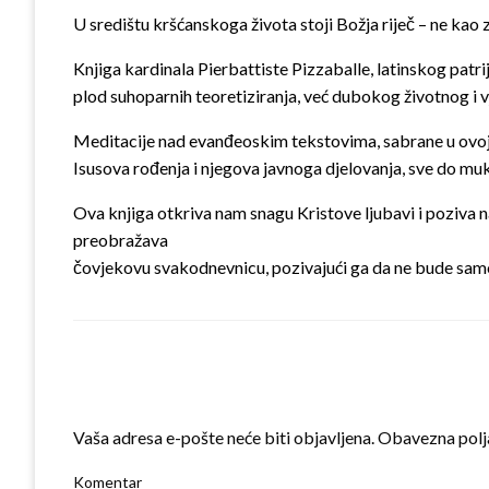
U središtu kršćanskoga života stoji Božja riječ – ne kao 
Knjiga kardinala Pierbattiste Pizzaballe, latinskog patri
plod suhoparnih teoretiziranja, već dubokog životnog i v
Meditacije nad evanđeoskim tekstovima, sabrane u ovoj k
Isusova rođenja i njegova javnoga djelovanja, sve do muk
Ova knjiga otkriva nam snagu Kristove ljubavi i poziva n
preobražava
čovjekovu svakodnevnicu, pozivajući ga da ne bude samo s
LEAVE A RESPONSE
Vaša adresa e-pošte neće biti objavljena.
Obavezna polj
Komentar