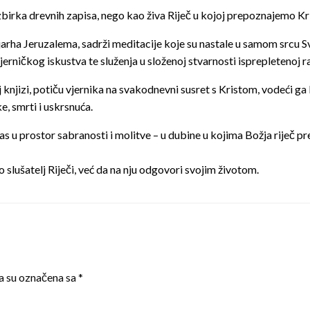
zbirka drevnih zapisa, nego kao živa Riječ u kojoj prepoznajemo Kris
jarha Jeruzalema, sadrži meditacije koje su nastale u samom srcu Sv
jerničkog iskustva te služenja u složenoj stvarnosti isprepletenoj
njizi, potiču vjernika na svakodnevni susret s Kristom, vodeći ga
e, smrti i uskrsnuća.
as u prostor sabranosti i molitve – u dubine u kojima Božja riječ p
lušatelj Riječi, već da na nju odgovori svojim životom.
a su označena sa
*