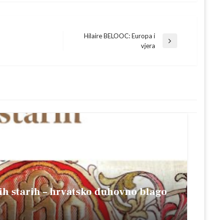
Hilaire BELOOC: Europa i
Next
vjera
Post
ših starih – hrvatsko duhovno blago