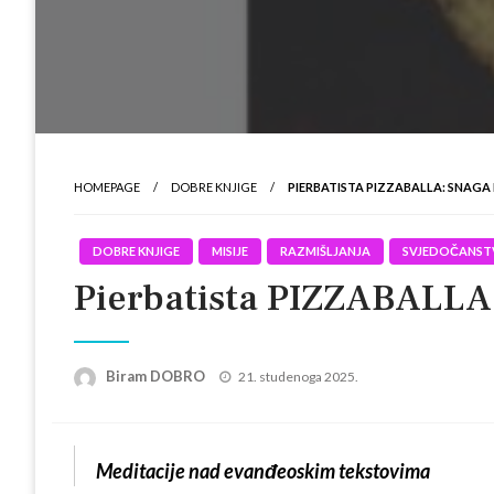
HOMEPAGE
DOBRE KNJIGE
PIERBATISTA PIZZABALLA: SNAGA
DOBRE KNJIGE
MISIJE
RAZMIŠLJANJA
SVJEDOČANST
Pierbatista PIZZABALLA:
Posted
Biram DOBRO
21. studenoga 2025.
on
Meditacije nad evanđeoskim tekstovima