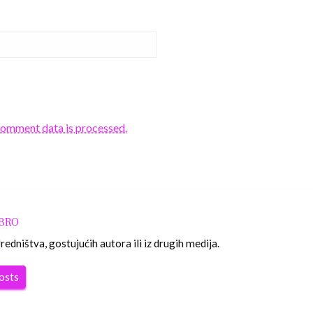
comment data is processed.
OBRO
edništva, gostujućih autora ili iz drugih medija.
posts