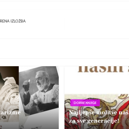
ORENA IZLOŽBA
DOBRE KNJIGE
karizme
Najljepše molitve na
za sve generacije!