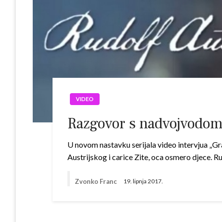
VIDEO
Razgovor s nadvojvodom
U novom nastavku serijala video intervjua „Gra
Austrijskog i carice Zite, oca osmero djece. R
Zvonko Franc
19. lipnja 2017.