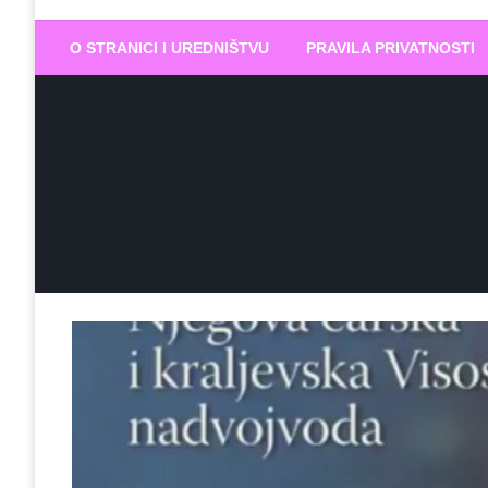
Biram DOBR
… jer BUDUĆNOST nema drugo IME
O STRANICI I UREDNIŠTVU
PRAVILA PRIVATNOSTI