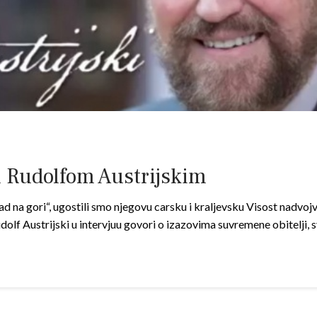
 Rudolfom Austrijskim
d na gori“, ugostili smo njegovu carsku i kraljevsku Visost nadvoj
udolf Austrijski u intervjuu govori o izazovima suvremene obitelji