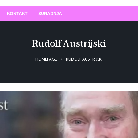
O
!
KONTAKT
SURADNJA
Rudolf Austrijski
HOMEPAGE
RUDOLF AUSTRIJSKI