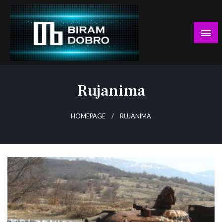
Skip
to
content
… jer BUDUĆNOST nema drugo IME!
Biram DOBRO
Rujanima
HOMEPAGE
RUJANIMA