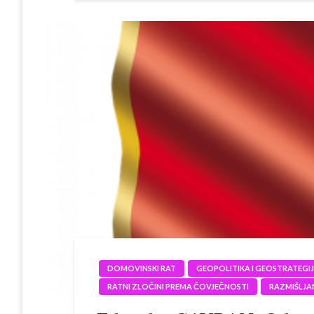
DOMOVINSKI RAT
GEOPOLITIKA I GEOSTRATEGI
RATNI ZLOČINI PREMA ČOVJEČNOSTI
RAZMIŠLJA