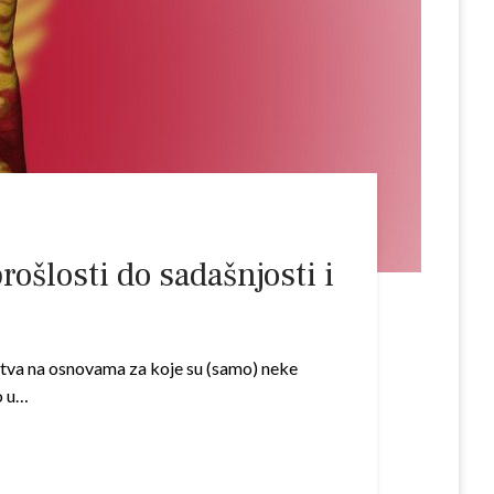
šlosti do sadašnjosti i
stva na osnovama za koje su (samo) neke
o u…