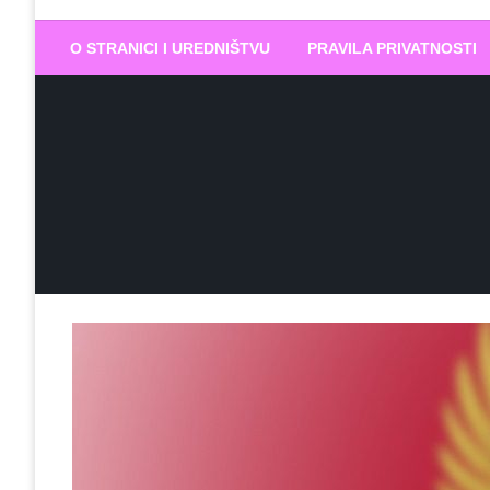
Biram DOBR
… jer BUDUĆNOST nema drugo IME
O STRANICI I UREDNIŠTVU
PRAVILA PRIVATNOSTI