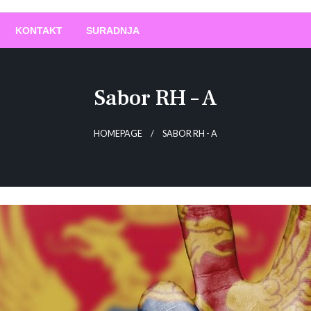
O
!
KONTAKT
SURADNJA
Sabor RH – A
HOMEPAGE
SABOR RH - A