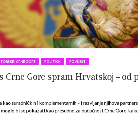
OTORSKE I CRNE GORE
POLITIKA
POVIJEST
rne Gore spram Hrvatskoj – od pro
 kao suradničkih i komplementarnih – i razvijanje njihova partner
– moglo bi se pokazati kao presudno za budućnost Crne Gore, kak