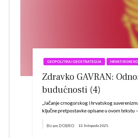
GEOPOLITIKA I GEOSTRATEGIJA
HRVATI BOKE K
Zdravko GAVRAN: Odnos C
budućnosti (4)
„Jačanje crnogorskog i hrvatskog suverenizma
ključne pretpostavke opisane u ovom tekstu 
Biram DOBRO
13. listopada 2025.