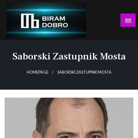
Skip
to
content
… jer BUDUĆNOST nema drugo IME!
Biram DOBRO
Saborski Zastupnik Mosta
HOMEPAGE
SABORSKI ZASTUPNIK MOSTA