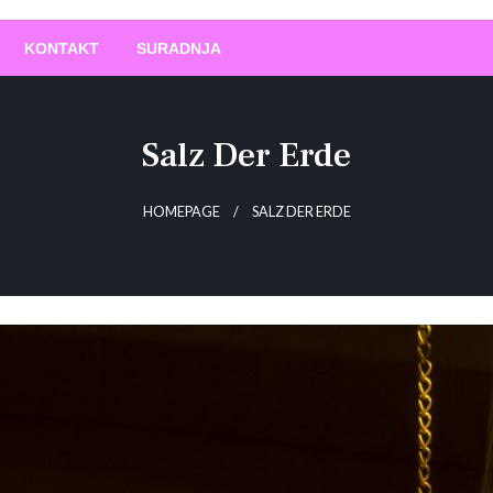
O
!
KONTAKT
SURADNJA
Salz Der Erde
HOMEPAGE
SALZ DER ERDE