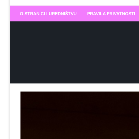
Biram DOBR
… jer BUDUĆNOST nema drugo IME
O STRANICI I UREDNIŠTVU
PRAVILA PRIVATNOSTI