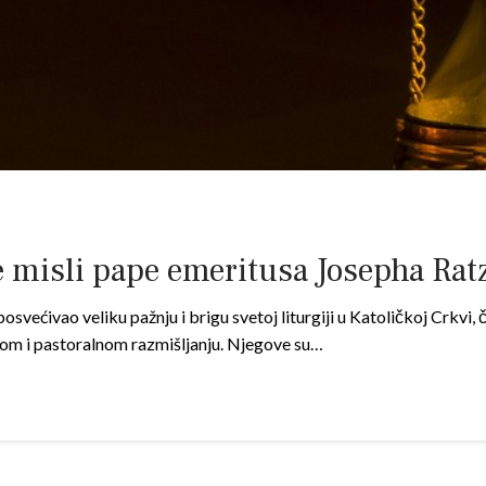
ške misli pape emeritusa Josepha Ra
svećivao veliku pažnju i brigu svetoj liturgiji u Katoličkoj Crkvi, č
kom i pastoralnom razmišljanju. Njegove su…