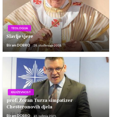
TEOLOGIJA
Slavlje vjere
Biram DOBRO
28. studenoga 2018.
KNJIŽEVNOST
prof. Zoran Turza simpatizer
Chesteronovih djela
Biram DOBRO
23. svibnja 2025.