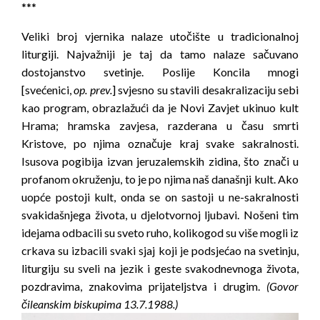
***
Veliki broj vjernika nalaze utočište u tradicionalnoj
liturgiji. Najvažniji je taj da tamo nalaze sačuvano
dostojanstvo svetinje. Poslije Koncila mnogi
[svećenici,
op. prev.
] svjesno su stavili desakralizaciju sebi
kao program, obrazlažući da je Novi Zavjet ukinuo kult
Hrama; hramska zavjesa, razderana u času smrti
Kristove, po njima označuje kraj svake sakralnosti.
Isusova pogibija izvan jeruzalemskih zidina, što znači u
profanom okruženju, to je po njima naš današnji kult. Ako
uopće postoji kult, onda se on sastoji u ne-sakralnosti
svakidašnjega života, u djelotvornoj ljubavi. Nošeni tim
idejama odbacili su sveto ruho, kolikogod su više mogli iz
crkava su izbacili svaki sjaj koji je podsjećao na svetinju,
liturgiju su sveli na jezik i geste svakodnevnoga života,
pozdravima, znakovima prijateljstva i drugim.
(Govor
čileanskim biskupima 13.7.1988.)