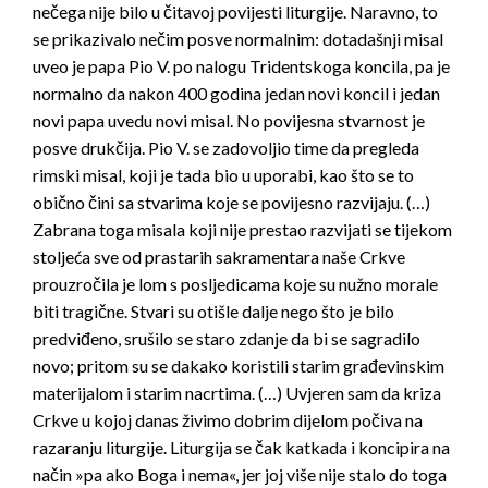
nečega nije bilo u čitavoj povijesti liturgije. Naravno, to
se prikazivalo nečim posve normalnim: dotadašnji misal
uveo je papa Pio V. po nalogu Tridentskoga koncila, pa je
normalno da nakon 400 godina jedan novi koncil i jedan
novi papa uvedu novi misal. No povijesna stvarnost je
posve drukčija. Pio V. se zadovoljio time da pregleda
rimski misal, koji je tada bio u uporabi, kao što se to
obično čini sa stvarima koje se povijesno razvijaju. (…)
Zabrana toga misala koji nije prestao razvijati se tijekom
stoljeća sve od prastarih sakramentara naše Crkve
prouzročila je lom s posljedicama koje su nužno morale
biti tragične. Stvari su otišle dalje nego što je bilo
predviđeno, srušilo se staro zdanje da bi se sagradilo
novo; pritom su se dakako koristili starim građevinskim
materijalom i starim nacrtima. (…) Uvjeren sam da kriza
Crkve u kojoj danas živimo dobrim dijelom počiva na
razaranju liturgije. Liturgija se čak katkada i koncipira na
način »pa ako Boga i nema«, jer joj više nije stalo do toga