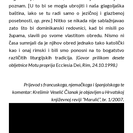
poznam. [U to bi se mogla ubrojiti i naša glagoljaška
baština, iako se tu radi samo o jezičnoj i glazbenoj
posebnosti,
op. prev.
] Nitko se nikada nije sablažnjavao
zato što bi dominikanski redovnici, kad bi misili po
župama, slavili po svome vlastitom obredu. Nismo ni
časa sumnjali da je njihov obred jednako tako katolički
kao i onaj rimski i bili smo ponosni na to bogatstvo
različitih liturgijskih tradicija.
(Govor prilikom desete
obljetnice Motu proprija
Ecclesia Dei,
Rim, 24.10.1998.)
Prijevod s francuskoga, njemačkoga i španjolskoga te
komentar: Krešimir Veselić Članak je objavljen u Hrvatskoj
književnoj reviji “Marulić”, br. 1/2007
.