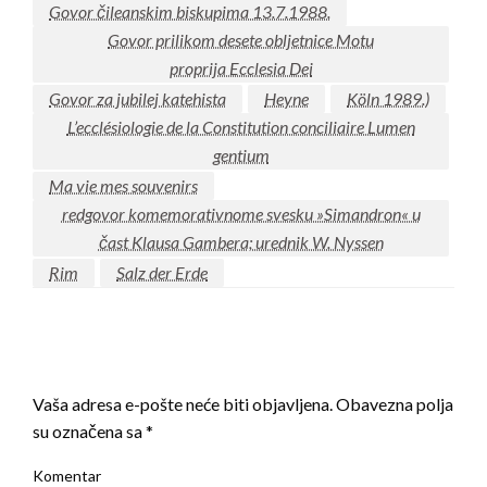
Govor čileanskim biskupima 13.7.1988.
Govor prilikom desete obljetnice Motu
proprija Ecclesia Dei
Govor za jubilej katehista
Heyne
Köln 1989.)
L’ecclésiologie de la Constitution conciliaire Lumen
gentium
Ma vie mes souvenirs
redgovor komemorativnome svesku »Simandron« u
čast Klausa Gambera; urednik W. Nyssen
Rim
Salz der Erde
LEAVE A RESPONSE
Vaša adresa e-pošte neće biti objavljena.
Obavezna polja
su označena sa
*
Komentar