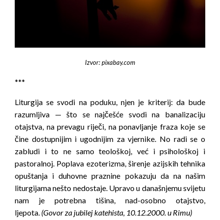
Izvor: pixabay.com
***
Liturgija se svodi na poduku, njen je kriterij: da bude
razumljiva — što se najčešće svodi na banalizaciju
otajstva, na prevagu riječi, na ponavljanje fraza koje se
čine dostupnijim i ugodnijim za vjernike. No radi se o
zabludi i to ne samo teološkoj, već i psihološkoj i
pastoralnoj. Poplava ezoterizma, širenje azijskih tehnika
opuštanja i duhovne praznine pokazuju da na našim
liturgijama nešto nedostaje. Upravo u današnjemu svijetu
nam je potrebna tišina, nad-osobno otajstvo,
ljepota.
(Govor za jubilej katehista, 10.12.2000. u Rimu)