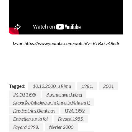
Izvor: https://www.youtube.com/watch?v=VTBxkz48et8
Tagged:
10.12.2000. u Rimu
1981.
2001
24.10.1998
Aus meinem Leben
Congrčs d’études sur le Concile Vatican II
Das Fest des Glaubens
DVA 1997
Entretien sur la foi
Fayard 1985.
Fayard 1998.
février 2000