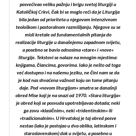
posvećivao veliku pažnju i brigu svetoj liturgiji u
Katoličkoj Crkvi, čak bi se moglo reći da je Liturgija
bila jedan od prioriteta u njegovom intenzivnom
teološkom i pastoralnom razmišljanju. Njegove su se
misli kretale od fundamentalnih pitanja do
realizacije liturgije u današnjemu zapadnom svijetu,
a posebno se bavio odnosima »stare« i »nove«
liturgije. Tekstovi se nalaze na mnogim mjestima:
knjigama, člancima, govorima. Iako je nešto od toga
već dostupno i na našemu jeziku, ne čini nam se da
je kod nas shvaćena važnost koju on tome pitanju
daje. Pod »novom liturgijom« smatra se današnji
obred Mise koji je na snazi od 1970. »Stara liturgija«
je obred koji se posvuda upotrebljavao dotada; neki
ga zovu »klasičnim«, neki »tridentinskim« ili
»tradicionalnim«. U Hrvatskoj je taj obred posve
nestao (iako je postojao u dva oblika, latinskom i
staroslavenskom) dok u svijetu, a posebno u