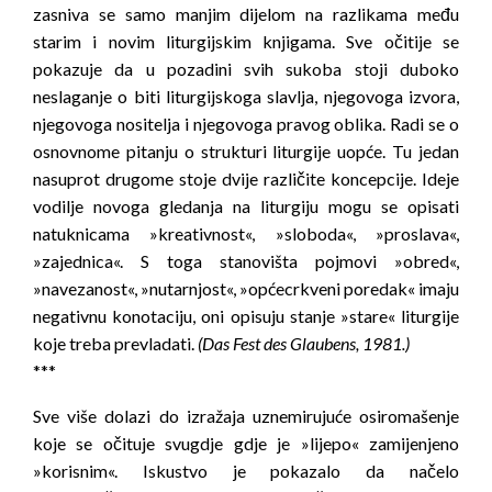
zasniva se samo manjim dijelom na razlikama među
starim i novim liturgijskim knjigama. Sve očitije se
pokazuje da u pozadini svih sukoba stoji duboko
neslaganje o biti liturgijskoga slavlja, njegovoga izvora,
njegovoga nositelja i njegovoga pravog oblika. Radi se o
osnovnome pitanju o strukturi liturgije uopće. Tu jedan
nasuprot drugome stoje dvije različite koncepcije. Ideje
vodilje novoga gledanja na liturgiju mogu se opisati
natuknicama »kreativnost«, »sloboda«, »proslava«,
»zajednica«. S toga stanovišta pojmovi »obred«,
»navezanost«, »nutarnjost«, »općecrkveni poredak« imaju
negativnu konotaciju, oni opisuju stanje »stare« liturgije
koje treba prevladati.
(Das Fest des Glaubens, 1981.)
***
Sve više dolazi do izražaja uznemirujuće osiromašenje
koje se očituje svugdje gdje je »lijepo« zamijenjeno
»korisnim«. Iskustvo je pokazalo da načelo