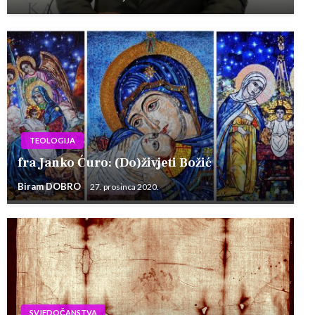
TEOLOGIJA
fra Janko Ćuro: (Do)živjeti Božić
Biram DOBRO
27. prosinca 2020.
SVJEDOČANSTVA