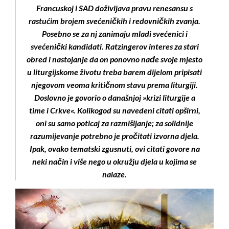
Francuskoj i SAD doživljava pravu renesansu s
rastućim brojem svećeničkih i redovničkih zvanja.
Posebno se za nj zanimaju mladi svećenici i
svećenički kandidati. Ratzingerov interes za stari
obred i nastojanje da on ponovno nađe svoje mjesto
u liturgijskome životu treba barem dijelom pripisati
njegovom veoma kritičnom stavu prema liturgiji.
Doslovno je govorio o današnjoj »krizi liturgije a
time i Crkve«. Kolikogod su navedeni citati opširni,
oni su samo poticaj za razmišljanje; za solidnije
razumijevanje potrebno je pročitati izvorna djela.
Ipak, ovako tematski zgusnuti, ovi citati govore na
neki način i više nego u okružju djela u kojima se
nalaze.