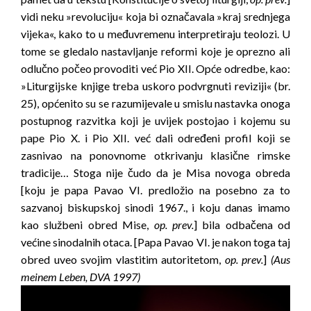
vidi neku »revoluciju« koja bi označavala »kraj srednjega
vijeka«, kako to u međuvremenu interpretiraju teolozi. U
tome se gledalo nastavljanje reformi koje je oprezno ali
odlučno počeo provoditi već Pio XII. Opće odredbe, kao:
»Liturgijske knjige treba uskoro podvrgnuti reviziji« (br.
25), općenito su se razumijevale u smislu nastavka onoga
postupnog razvitka koji je uvijek postojao i kojemu su
pape Pio X. i Pio XII. već dali određeni profil koji se
zasnivao na ponovnome otkrivanju klasične rimske
tradicije… Stoga nije čudo da je Misa novoga obreda
[koju je papa Pavao VI. predložio na posebno za to
sazvanoj biskupskoj sinodi 1967., i koju danas imamo
kao službeni obred Mise,
op. prev.
] bila odbačena od
većine sinodalnih otaca. [Papa Pavao VI. je nakon toga taj
obred uveo svojim vlastitim autoritetom,
op. prev.
]
(Aus
meinem Leben, DVA 1997)