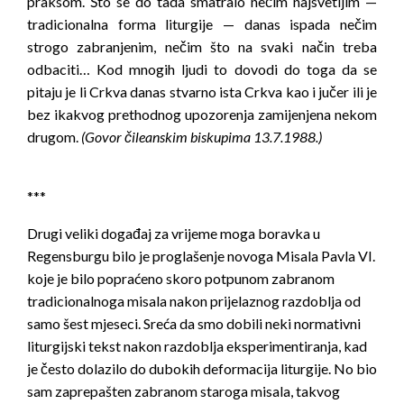
praksom. Što se do tada smatralo nečim najsvetijim —
tradicionalna forma liturgije — danas ispada nečim
strogo zabranjenim, nečim što na svaki način treba
odbaciti… Kod mnogih ljudi to dovodi do toga da se
pitaju je li Crkva danas stvarno ista Crkva kao i jučer ili je
bez ikakvog prethodnog upozorenja zamijenjena nekom
drugom.
(Govor čileanskim biskupima 13.7.1988.)
***
Drugi veliki događaj za vrijeme moga boravka u
Regensburgu bilo je proglašenje novoga Misala Pavla VI.
koje je bilo popraćeno skoro potpunom zabranom
tradicionalnoga misala nakon prijelaznog razdoblja od
samo šest mjeseci. Sreća da smo dobili neki normativni
liturgijski tekst nakon razdoblja eksperimentiranja, kad
je često dolazilo do dubokih deformacija liturgije. No bio
sam zaprepašten zabranom staroga misala, takvog