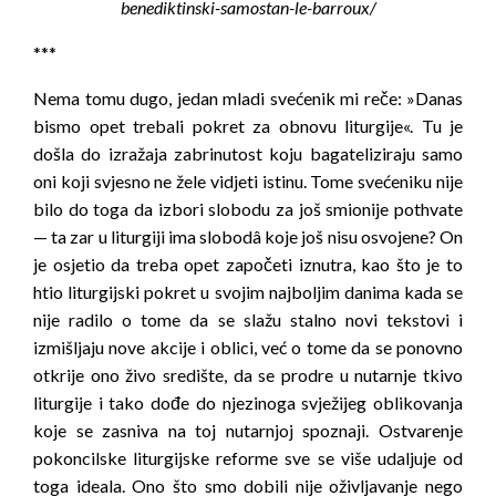
benediktinski-samostan-le-barroux/
***
Nema tomu dugo, jedan mladi svećenik mi reče: »Danas
bismo opet trebali pokret za obnovu liturgije«. Tu je
došla do izražaja zabrinutost koju bagateliziraju samo
oni koji svjesno ne žele vidjeti istinu. Tome svećeniku nije
bilo do toga da izbori slobodu za još smionije pothvate
— ta zar u liturgiji ima slobodâ koje još nisu osvojene? On
je osjetio da treba opet započeti iznutra, kao što je to
htio liturgijski pokret u svojim najboljim danima kada se
nije radilo o tome da se slažu stalno novi tekstovi i
izmišljaju nove akcije i oblici, već o tome da se ponovno
otkrije ono živo središte, da se prodre u nutarnje tkivo
liturgije i tako dođe do njezinoga svježijeg oblikovanja
koje se zasniva na toj nutarnjoj spoznaji. Ostvarenje
pokoncilske liturgijske reforme sve se više udaljuje od
toga ideala. Ono što smo dobili nije oživljavanje nego