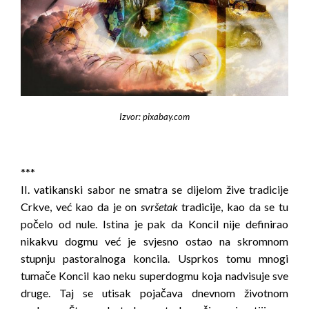
Izvor: pixabay.com
***
II. vatikanski sabor ne smatra se dijelom žive tradicije
Crkve, već kao da je on
svršetak
tradicije, kao da se tu
počelo od nule. Istina je pak da Koncil nije definirao
nikakvu dogmu već je svjesno ostao na skromnom
stupnju pastoralnoga koncila. Usprkos tomu mnogi
tumače Koncil kao neku superdogmu koja nadvisuje sve
druge. Taj se utisak pojačava dnevnom životnom