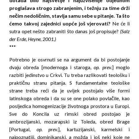
dotada bilo najsvetije i najuzvišenije odjednom
proglašava strogo zabranjenim, i težnju za time drži
nečim nedoličnim, stavlja samu sebe u pitanje. Ta što
ćemo takvoj zajednici uopće još vjerovati?
Ne će li
sutra opet nešto zabraniti što danas još propisuje?
(Salz
der Erde, Heyne, 2001.)
***
Potrebno je osvrnuti se na argument da bi postojanje
dvaju obreda [modernoga i staroga,
op. prev.
] moglo
razbiti jedinstvo u Crkvi. Tu treba razlikovati teološku i
praktičnu stranu pitanja. S fundamentalne teološke
strane treba reći da je uvijek postojalo više formi
latinskoga obreda i da su se one polako povlačile, kao
posljedica homogenizacije životnoga prostora u Europi.
Sve do Koncila uz rimski obred postojao je
ambrozijanski, mozarapski iz Toleda, obred Brage
[Portugal,
op. prev.
], kartuzijanski, karmelski i
najpoznatiji, dominikanski, a možda i još neki koje ne