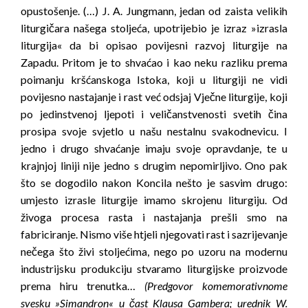
opustošenje. (…) J. A. Jungmann, jedan od zaista velikih
liturgičara našega stoljeća, upotrijebio je izraz »izrasla
liturgija« da bi opisao povijesni razvoj liturgije na
Zapadu. Pritom je to shvaćao i kao neku razliku prema
poimanju kršćanskoga Istoka, koji u liturgiji ne vidi
povijesno nastajanje i rast već odsjaj Vječne liturgije, koji
po jedinstvenoj ljepoti i veličanstvenosti svetih čina
prosipa svoje svjetlo u našu nestalnu svakodnevicu. I
jedno i drugo shvaćanje imaju svoje opravdanje, te u
krajnjoj liniji nije jedno s drugim nepomirljivo. Ono pak
što se dogodilo nakon Koncila nešto je sasvim drugo:
umjesto izrasle liturgije imamo skrojenu liturgiju. Od
živoga procesa rasta i nastajanja prešli smo na
fabriciranje. Nismo više htjeli njegovati rast i sazrijevanje
nečega što živi stoljećima, nego po uzoru na modernu
industrijsku produkciju stvaramo liturgijske proizvode
prema hiru trenutka…
(Predgovor komemorativnome
svesku »Simandron« u čast Klausa Gambera; urednik W.