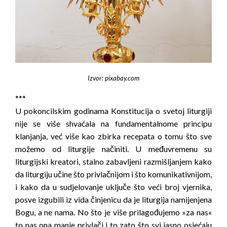
Izvor: pixabay.com
***
U pokoncilskim godinama Konstitucija o svetoj liturgiji
nije se više shvaćala na fundamentalnome principu
klanjanja, već više kao zbirka recepata o tomu što sve
možemo od liturgije načiniti. U međuvremenu su
liturgijski kreatori, stalno zabavljeni razmišljanjem kako
da liturgiju učine što privlačnijom i što komunikativnijom,
i kako da u sudjelovanje uključe što veći broj vjernika,
posve izgubili iz vida činjenicu da je liturgija namijenjena
Bogu, a ne nama. No što je više prilagođujemo »za nas«
to nas ona manje privlači i to zato što svi jasno osjećaju