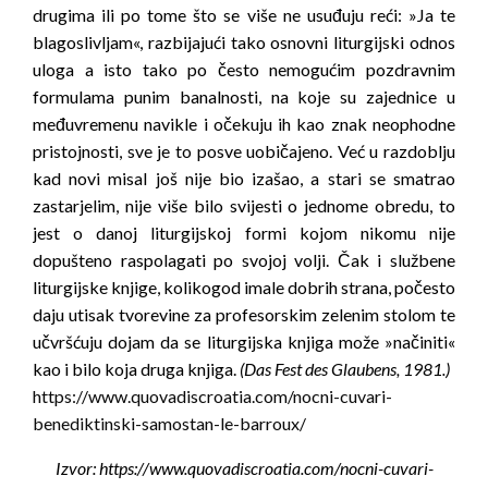
drugima ili po tome što se više ne usuđuju reći: »Ja te
blagoslivljam«, razbijajući tako osnovni liturgijski odnos
uloga a isto tako po često nemogućim pozdravnim
formulama punim banalnosti, na koje su zajednice u
međuvremenu navikle i očekuju ih kao znak neophodne
pristojnosti, sve je to posve uobičajeno. Već u razdoblju
kad novi misal još nije bio izašao, a stari se smatrao
zastarjelim, nije više bilo svijesti o jednome obredu, to
jest o danoj liturgijskoj formi kojom nikomu nije
dopušteno raspolagati po svojoj volji. Čak i službene
liturgijske knjige, kolikogod imale dobrih strana, počesto
daju utisak tvorevine za profesorskim zelenim stolom te
učvršćuju dojam da se liturgijska knjiga može »načiniti«
kao i bilo koja druga knjiga.
(Das Fest des Glaubens, 1981.)
https://www.quovadiscroatia.com/nocni-cuvari-
benediktinski-samostan-le-barroux/
Izvor: https://www.quovadiscroatia.com/nocni-cuvari-