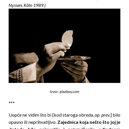
Nyssen, Köln 1989.)
Izvor: pixabay.com
***
Uopće ne vidim što bi [kod staroga obreda,
op. prev.
] bilo
opasno ili neprihvatljivo.
Zajednica koja nešto što joj je