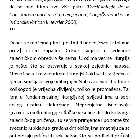
da se ono bitno sve više gubi.
(L’ecclésiologie de la
Constitution conciliaire Lumen gentium, Congrčs d’études sur
le Concile Vatican II, février 2000)
***
Danas se možemo pitati postoji li uopće
jedan
[istaknuo
prev.] obred zapadne Crkve; svijesti o jednome
zajedničkom obredu više nema. U očima većine liturgija
je nešto što se ostvaruje u svakoj zajednici napose.
Noseći se s tim zadatkom liturgijski aktivisti iz tjedna u
tjedan smišljaju svoje »liturgije«. Njihova revnost u tome,
kolikogod je vrijedna divljenja, toliko je promašena. Taj
lom u fundamentalnoj liturgijskoj svijesti ima u sebi
nečeg uistinu zlokobnog. Neprimjetno iščezavaju
granice između liturgije i đačke veselice ili bilo kakvoga
zajedničkog druženja. To se vidi primjerice i po tome što
svećenici u skladu s građanskim običajima smatraju da se
oni moraju pričestiti tek nakon što su podijelili pričest