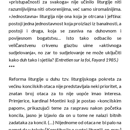
»pristupačnosti za svakoga« nije učinilo liturgije niti
razumljivijima niti otvorenijima, već samo siromašnijima.
»Jednostavna« liturgija nije ona koja je otrcana i jeftina:
postoji jedna jednostavnost koja proizlazi iz banalnosti, a
postoji i druga, koja se zasniva na duhovnom i
povijesnom bogatstvu… Isto tako odbacilo se
veličanstvenu crkvenu glazbu uime »aktivnoga
sudjelovanja«, no zar to sudjelovanje ne može uključiti
kako duh tako i sjetila?
(Entretien sur la foi, Fayard 1985.)
***
Reforma liturgije u duhu tzv. liturgijskoga pokreta za
većinu koncilskih otaca nije predstavljala neki prioritet, a
znatan broj otaca za to nije uopće imao interesa.
Primjerice, kardinal Montini koji je postao »koncilskim
papom«, prikazujući teme za raspravu nakon početka
koncila, jasno je izjavio da on u tome ne nalazi bitnih
zadataka za koncil. (…) Nijednome od otaca ne bi palo na
pamet da u tekstu [Konstitucije o svetoj liturgiji,
op. prev.
]