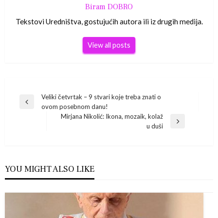
Biram DOBRO
Tekstovi Uredništva, gostujućih autora ili iz drugih medija.
View all posts
Navigacija
Veliki četvrtak – 9 stvari koje treba znati o
Previous
ovom posebnom danu!
Post
objava
Mirjana Nikolić: Ikona, mozaik, kolaž
Next
u duši
Post
YOU MIGHT ALSO LIKE