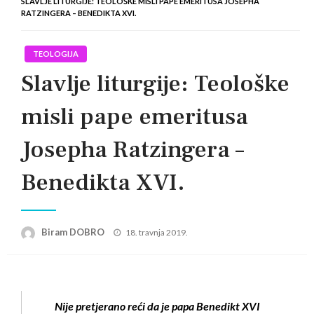
SLAVLJE LITURGIJE: TEOLOŠKE MISLI PAPE EMERITUSA JOSEPHA
RATZINGERA – BENEDIKTA XVI.
TEOLOGIJA
Slavlje liturgije: Teološke
misli pape emeritusa
Josepha Ratzingera –
Benedikta XVI.
Posted
Biram DOBRO
18. travnja 2019.
on
Nije pretjerano reći da je papa Benedikt XVI