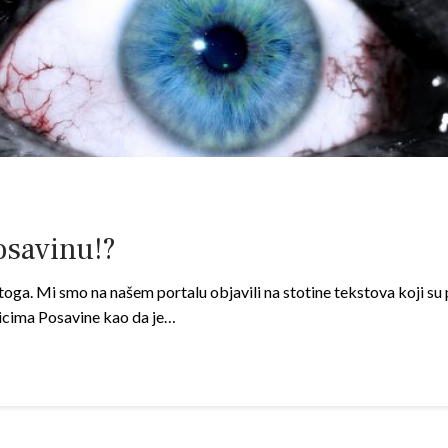
osavinu!?
a. Mi smo na našem portalu objavili na stotine tekstova koji su 
jnicima Posavine kao da je…