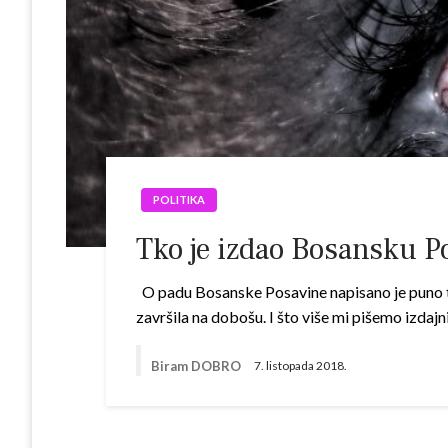
POLITIKA
Tko je izdao Bosansku P
O padu Bosanske Posavine napisano je puno tog
završila na dobošu. I što više mi pišemo izda
Biram DOBRO
7. listopada 2018.