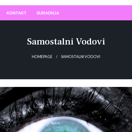
O
!
KONTAKT
SURADNJA
Samostalni Vodovi
HOMEPAGE
SAMOSTALNI VODOVI