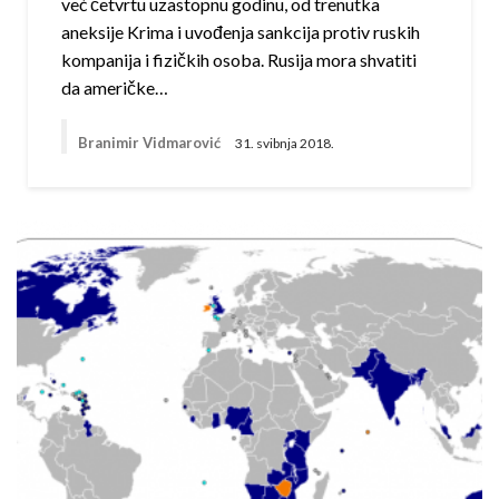
već četvrtu uzastopnu godinu, od trenutka
aneksije Krima i uvođenja sankcija protiv ruskih
kompanija i fizičkih osoba. Rusija mora shvatiti
da američke…
Branimir Vidmarović
31. svibnja 2018.