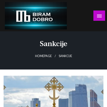
Skip
to
content
… jer BUDUĆNOST nema drugo IME!
Biram DOBRO
Sankcije
HOMEPAGE
SANKCIJE