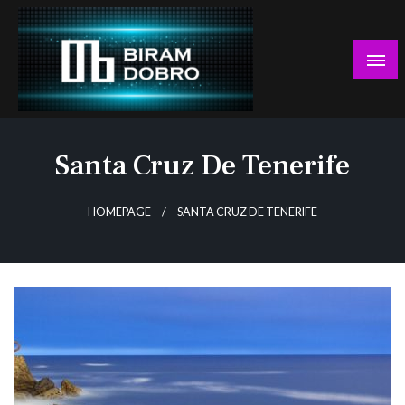
Skip
to
content
… jer BUDUĆNOST nema drugo IME!
Biram DOBRO
Santa Cruz De Tenerife
HOMEPAGE
SANTA CRUZ DE TENERIFE