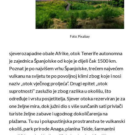
Foto: Pixabay
sjeverozapadne obale Afrike, otok Tenerife autonomna
je zajednica Španjolske od koje je dijeli čak 1500 km.
Poznat je po najvišem vrhu Španjolske, trećem najvećem
vulkanu na svijetu te po povoljnoj klimi zbog koje i nosi
naziv „otok vječnog proljeća”. Drugi epitet „otok
suprotnosti” zaslužio je zbog razlika u okolišu, što
određuje i vrstu posjetitelja. Sjever otoka rezerviran je za
one željne mira, dok južni dio s više sunčanih sati privlači
turiste željne zabave i ugodnog dokoličarenja na
plažama. Tu su i polupustinjska prostranstva te vulkanski
okoliš, park prirode Anaga, planina Teide, šarmantni