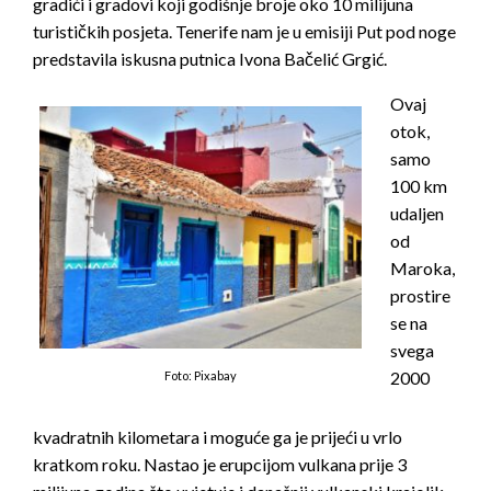
gradići i gradovi koji godišnje broje oko 10 milijuna
turističkih posjeta. Tenerife nam je u emisiji Put pod noge
predstavila iskusna putnica Ivona Bačelić Grgić.
Ovaj
otok,
samo
100 km
udaljen
od
Maroka,
prostire
se na
svega
2000
Foto: Pixabay
kvadratnih kilometara i moguće ga je prijeći u vrlo
kratkom roku. Nastao je erupcijom vulkana prije 3