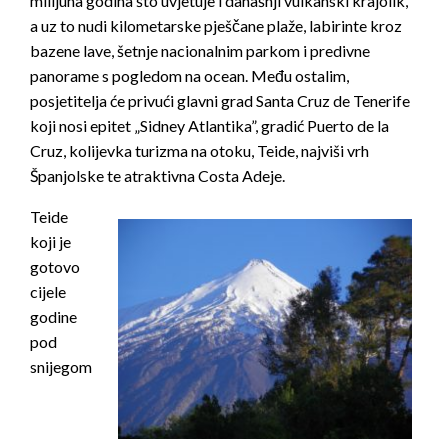
milijuna godina što uvjetuje i današnji vulkanski krajolik,
a uz to nudi kilometarske pješčane plaže, labirinte kroz
bazene lave, šetnje nacionalnim parkom i predivne
panorame s pogledom na ocean. Među ostalim,
posjetitelja će privući glavni grad Santa Cruz de Tenerife
koji nosi epitet „Sidney Atlantika”, gradić Puerto de la
Cruz, kolijevka turizma na otoku, Teide, najviši vrh
Španjolske te atraktivna Costa Adeje.
Teide
koji je
gotovo
cijele
godine
pod
snijegom