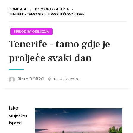
HOMEPAGE
PRIRODNA OBILJEŽJA
TENERIFE – TAMO GDJE JE PROLJEĆE SVAKI DAN
PRIRODNA OBILJEŽJA
Tenerife – tamo gdje je
proljeće svaki dan
Posted
Biram DOBRO
10. ožujka 2019.
on
Iako
smješten
ispred