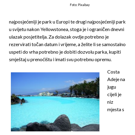
Foto: Pixabay
najposjećeniji je park u Europi te drugi najposjećeniji park
u svijetu nakon Yellowstonea, stoga je i ograničen dnevni
ulazak posjetitelja. Za dolazak ovdje potrebno je
rezervirati točan datum i vrijeme, a želite li se samostalno
uspeti do vrha potrebno je dobiti dozvolu parka, kupiti
smještaj u prenoćištu i imati svu potrebnu opremu.
Costa
Adeje na
jugu
cijeli je
niz
mjesta s