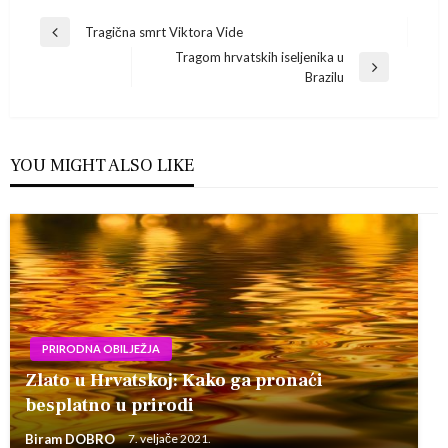
Navigacija
Tragična smrt Viktora Vide
Previous
Tragom hrvatskih iseljenika u
Post
objava
Next
Brazilu
Post
YOU MIGHT ALSO LIKE
PRIRODNA OBILJEŽJA
Zlato u Hrvatskoj: Kako ga pronaći
besplatno u prirodi
Biram DOBRO
7. veljače 2021.