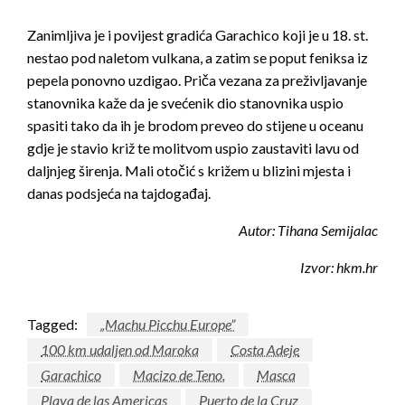
Zanimljiva je i povijest gradića Garachico koji je u 18. st.
nestao pod naletom vulkana, a zatim se poput feniksa iz
pepela ponovno uzdigao. Priča vezana za preživljavanje
stanovnika kaže da je svećenik dio stanovnika uspio
spasiti tako da ih je brodom preveo do stijene u oceanu
gdje je stavio križ te molitvom uspio zaustaviti lavu od
daljnjeg širenja. Mali otočić s križem u blizini mjesta i
danas podsjeća na tajdogađaj.
Autor: Tihana Semijalac
Izvor: hkm.hr
Tagged:
„Machu Picchu Europe”
100 km udaljen od Maroka
Costa Adeje
Garachico
Macizo de Teno.
Masca
Playa de las Americas
Puerto de la Cruz