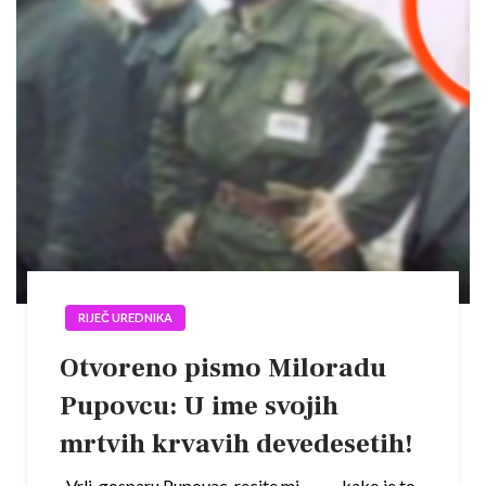
RIJEČ UREDNIKA
Otvoreno pismo Miloradu
Pupovcu: U ime svojih
mrtvih krvavih devedesetih!
Vrli gosparu Pupovac, recite mi… …. kako je to