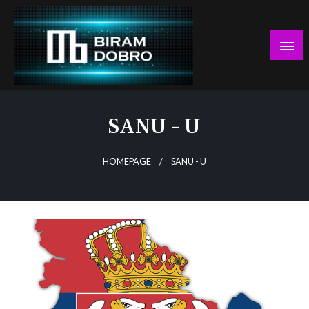
Skip
to
content
… jer BUDUĆNOST nema drugo IME!
Biram DOBRO
SANU – U
HOMEPAGE
SANU - U