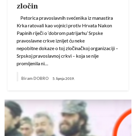
zločin
Petorica pravoslavnih svećenika iz manastira
Krka ratovali kao vojnici protiv Hrvata Nakon
Papinih riječi o ‘dobrom patrijarhu’ Srpske
pravoslavne crkve iznijet ću neke
nepobitne dokaze o toj zločinačkoj organizaciji –
Srpskoj pravoslavnoj crkvi – koja se nije
promijenila ni…
Biram DOBRO
5. lipnja 2019.