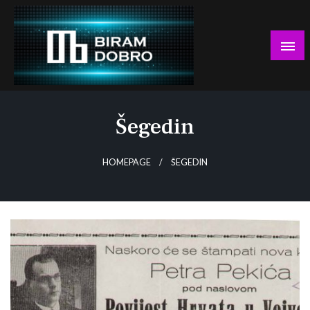
Skip
to
content
… jer BUDUĆNOST nema drugo IME!
Biram DOBRO
Šegedin
HOMEPAGE
ŠEGEDIN