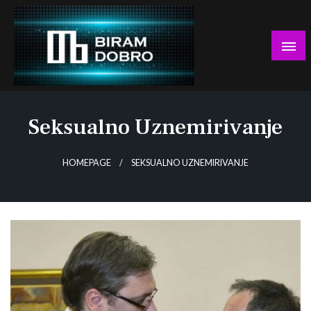
Skip
to
content
… jer BUDUĆNOST nema drugo IME!
Biram DOBRO
Seksualno Uznemirivanje
HOMEPAGE
SEKSUALNO UZNEMIRIVANJE