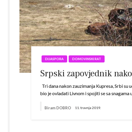
DIJASPORA
DOMOVINSKI RAT
Srpski zapovjednik nakon 
Tri dana nakon zauzimanja Kupresa, Srbi su udar
bio je ovladati Livnom i spojiti se sa snagama
Biram DOBRO
11. travnja 2019.