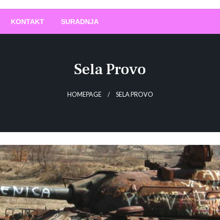
O
!
KONTAKT
SURADNJA
Sela Provo
HOMEPAGE
SELA PROVO