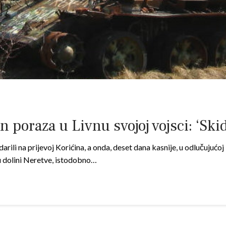
poraza u Livnu svojoj vojsci: ‘Skida
ili na prijevoj Korićina, a onda, deset dana kasnije, u odlučujućoj 
 u dolini Neretve, istodobno…