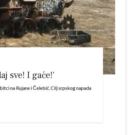
j sve! I gaće!’
bitci na Rujane i Čelebić. Cilj srpskog napada