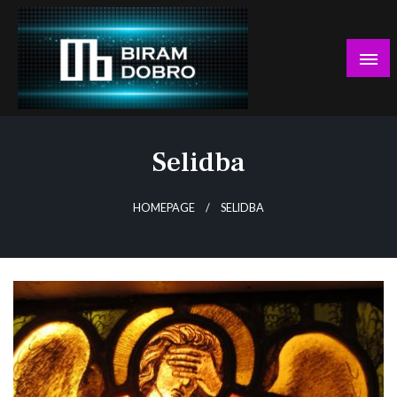
Skip
to
content
… jer BUDUĆNOST nema drugo IME!
Biram DOBRO
Selidba
HOMEPAGE
SELIDBA