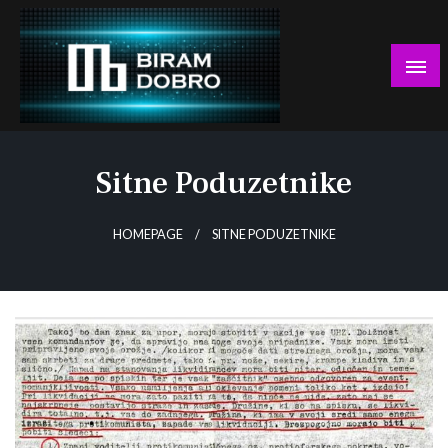
Skip
to
content
… jer BUDUĆNOST nema drugo IME!
Biram DOBRO
Sitne Poduzetnike
HOMEPAGE
SITNE PODUZETNIKE