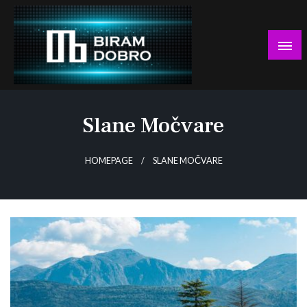
Skip
to
content
… jer BUDUĆNOST nema drugo IME!
Biram DOBRO
Slane Močvare
HOMEPAGE
SLANE MOČVARE