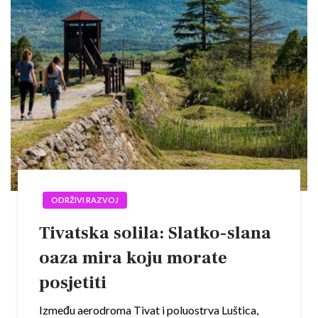
ODRŽIVI RAZVOJ
Tivatska solila: Slatko-slana
oaza mira koju morate
posjetiti
Između aerodroma Tivat i poluostrva Luštica,