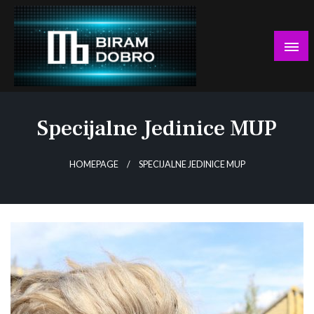
Skip
to
content
… jer BUDUĆNOST nema drugo IME!
Biram DOBRO
Specijalne Jedinice MUP
HOMEPAGE
SPECIJALNE JEDINICE MUP