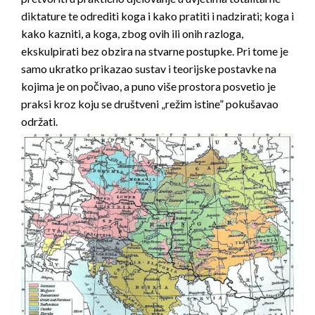
diktature te odrediti koga i kako pratiti i nadzirati; koga i
kako kazniti, a koga, zbog ovih ili onih razloga,
ekskulpirati bez obzira na stvarne postupke. Pri tome je
samo ukratko prikazao sustav i teorijske postavke na
kojima je on počivao, a puno više prostora posvetio je
praksi kroz koju se društveni „režim istine” pokušavao
održati.