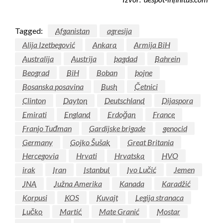
Tagged:
Afganistan
agresija
Alija Izetbegović
Ankara
Armija BiH
Australija
Austrija
bagdad
Bahrein
Beograd
BiH
Boban
bojne
Bosanska posavina
Bush
Četnici
Clinton
Dayton
Deutschland
Dijaspora
Emirati
England
Erdoğan
France
Franjo Tuđman
Gardijske brigade
genocid
Germany
Gojko Šušak
Great Britania
Hercegovia
Hrvati
Hrvatska
HVO
irak
Iran
Istanbul
Ivo Lučić
Jemen
JNA
Južna Amerika
Kanada
Karadžić
Korpusi
KOS
Kuvajt
Legija stranaca
Lučko
Martić
Mate Granić
Mostar