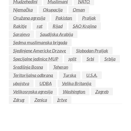
Mudzehedini
Muslimani
NATO
Njemačka
Okupacija
Oman
Oružana agresija
Pakistan
Praljak
Rakitje
rat
Rijad
SAO Krajina
Sarajevo
Saudijska Arabija
Sedma muslimanska brigada
Sjedinjene Americke Drzave
Slobodan Praljak
Specijalne jedinice MUP
split
Srbi
Srbija
Središnja Bosna
Teheran
Teritorijalna odbrana
Turska
U.S.A.
ubojstva
UDBA
Velika Britanija
Velikosrpska agresija
Washington
Zagreb
Zdrug
Zenica
žrtve
LEAVE A RESPONSE