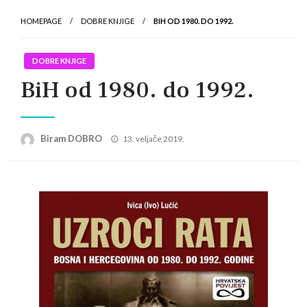
HOMEPAGE
DOBRE KNJIGE
BIH OD 1980. DO 1992.
DOBRE KNJIGE
BiH od 1980. do 1992.
Posted
Biram DOBRO
13. veljače 2019.
on