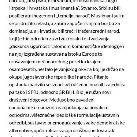
naroda, „ni srpska, ni hrvatska, ni muslimanska, nego
i srpska, i hrvatska i muslimanska”. Stvarno, Srbi su bili
poslijeratni hegemon i „temeljni narod”, Muslimani su im
se pridružili u vlasti, a zatim započeli s njima borbu za
dominaciju, a Hrvati su bili treći i trećerazredni narod,
koji je bio određen za žrtvu u praksi ostvarivanja
„diskursa sigurnosti”. Slomom komunističke ideologije i
na njoj izgrađena sustava na istoku Europe te
urušavanjem međunarodnog poretka krajem
osamdesetih, nestalo je vanjskog okvira koji je držao na
okupu jugoslavenske republike i narode. Pitanje
opstanka nadvilo se iznad svih višenacionalnih zajednica,
pa tako i SFRJ, odnosno SR BiH. Bio je nužan novi
društveni dogovor. Međusobno zavađeni
nacionalni komunizmi, manipulacija nacionalnim
odnosima, višeznačne ideološke formulacije ustavnih
odredbi, sustavno onemogućavanje svake demokratske
alternative, opća militarizacija društva, nedostatak