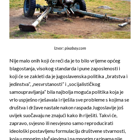
Izvor: pixabay.com
Nije malo onih koji će reći da je to bilo vrijeme općeg
blagostanja, visokog standarda i pune zaposlenosti i
koji će se zakleti da je jugoslavenska politika „bratstva i
jedinstva”, „nesvrstanosti” i „socijalističkog
samoupravljanja” bila najbolja moguća politika koja je
vrlo uspješno rješavala i riješila sve probleme s kojima se
društva i države nastale nakon raspada Jugoslavije još
uvijek suočavaju ne znajući kako ih riješiti. Takvi će,
zapravo, svjesno ili nesvjesno samo reproducirati
ideološki postavljenu formulaciju društvene stvarnosti,
koja u mnogim slučajevima i na mnogim razinama nije