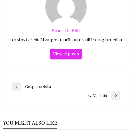
Biram DOBRO
Tekstovi Uredništva, gostujućih autora ili iz drugih medija.
View all posts
Navigacija
Gospa Lurdska
Previous
Post
sv. Valentin
objava
Next
Post
YOU MIGHT ALSO LIKE