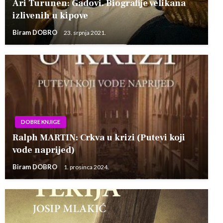
Ari Turunen: Gadovi. Biografije velikana
izlivenih u kipove
Biram DOBRO
23. srpnja 2021.
DOBRE KNJIGE
Ralph MARTIN: Crkva u krizi (Putevi koji
vode naprijed)
Biram DOBRO
1. prosinca 2024.