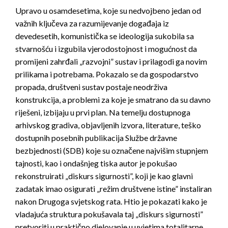
Upravo u osamdesetima, koje su nedvojbeno jedan od
važnih ključeva za razumijevanje događaja iz
devedesetih, komunistička se ideologija sukobila sa
stvarnošću i izgubila vjerodostojnost i mogućnost da
promijeni zahrđali „razvojni” sustav i prilagodi ga novim
prilikama i potrebama. Pokazalo se da gospodarstvo
propada, društveni sustav postaje neodrživa
konstrukcija, a problemi za koje je smatrano da su davno
riješeni, izbijaju u prvi plan. Na temelju dostupnoga
arhivskog gradiva, objavljenih izvora, literature, teško
dostupnih posebnih publikacija Službe državne
bezbjednosti (SDB) koje su označene najvišim stupnjem
tajnosti, kao i ondašnjeg tiska autor je pokušao
rekonstruirati „diskurs sigurnosti”, koji je kao glavni
zadatak imao osigurati „režim društvene istine” instaliran
nakon Drugoga svjetskog rata. Htio je pokazati kako je
vladajuća struktura pokušavala taj „diskurs sigurnosti”
pretvoriti u praktično djelovanje u uvjetima totalitarne