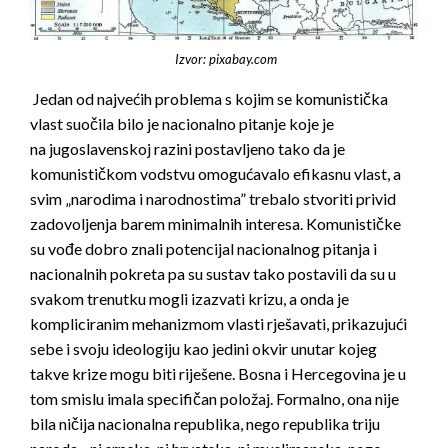
Izvor: pixabay.com
Jedan od najvećih problema s kojim se komunistička
vlast suočila bilo je nacionalno pitanje koje je
na jugoslavenskoj razini postavljeno tako da je
komunističkom vodstvu omogućavalo efikasnu vlast, a
svim „narodima i narodnostima” trebalo stvoriti privid
zadovoljenja barem minimalnih interesa. Komunističke
su vođe dobro znali potencijal nacionalnog pitanja i
nacionalnih pokreta pa su sustav tako postavili da su u
svakom trenutku mogli izazvati krizu, a onda je
kompliciranim mehanizmom vlasti rješavati, prikazujući
sebe i svoju ideologiju kao jedini okvir unutar kojeg
takve krize mogu biti riješene. Bosna i Hercegovina je u
tom smislu imala specifičan položaj. Formalno, ona nije
bila ničija nacionalna republika, nego republika triju