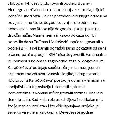
Slobodan Milošević „dogovorili podjelu Bosne (i
Hercegovine)” a onda, u dijaboličnoj verziji mita, i tijek i
konačni ishod rata. Dok se prethodni dio knjige odnosi na
povijest – ono što se dogodilo, ovaj se dio odnosi na
nepovijest – ono što se nije dogodilo – pa je i pisan na
drukčiji način. Naime, nema nikakva dokaza koji bi
potvrdio da su Tuđman i Milošević uopće razgovarali o
podjeli BiH, a svi kasniji događaji jasno pokazuju da se ni
o čemu, pa ni o „podjeli BiH”, nisu dogovorili. Fascinantna
je upornost s kojom se zagovornici teze o „dogovoru iz
Karađorđeva” odbijaju suočiti s činjenicama, s jedne, i
argumentima zdravorazumske logike, s druge strane.
„Dogovor u Karađorđevu” postao je dogma vjernicima u
socijalističku Jugoslaviju i utemeljiteljski mit
konvertitima iz komunističkog totalitarizma u liberalnu
demokraciju. Radikalan obrat zahtijeva i radikalan mit,
što je manje vjerojatan i što više ispunjava projekcije i
želje, to više vjernika okuplja. Devedesete godine