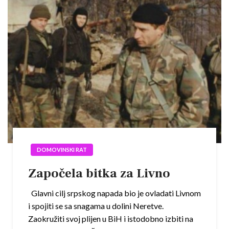
DOMOVINSKI RAT
Započela bitka za Livno
Glavni cilj srpskog napada bio je ovladati Livnom
i spojiti se sa snagama u dolini Neretve.
Zaokružiti svoj plijen u BiH i istodobno izbiti na