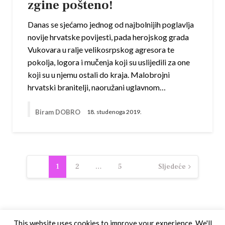
zgine pošteno!
Danas se sjećamo jednog od najbolnijih poglavlja
novije hrvatske povijesti, pada herojskog grada
Vukovara u ralje velikosrpskog agresora te
pokolja, logora i mučenja koji su uslijedili za one
koji su u njemu ostali do kraja. Malobrojni
hrvatski branitelji, naoružani uglavnom…
Biram DOBRO
18. studenoga 2019.
Navigacija
1
2
…
5
Sljedeće
objava
This website uses cookies to improve your experience. We'll