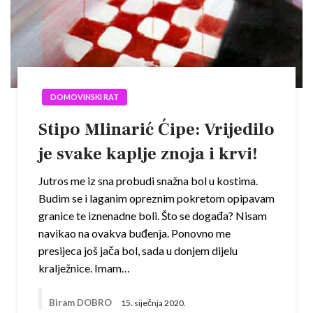
DOMOVINSKI RAT
Stipo Mlinarić Ćipe: Vrijedilo
je svake kaplje znoja i krvi!
Jutros me iz sna probudi snažna bol u kostima.
Budim se i laganim opreznim pokretom opipavam
granice te iznenadne boli. Što se događa? Nisam
navikao na ovakva buđenja. Ponovno me
presijeca još jača bol, sada u donjem dijelu
kralježnice. Imam…
Biram DOBRO
15. siječnja 2020.