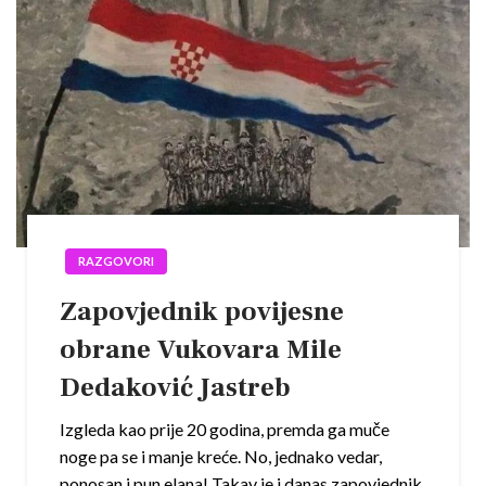
RAZGOVORI
Zapovjednik povijesne
obrane Vukovara Mile
Dedaković Jastreb
Izgleda kao prije 20 godina, premda ga muče
noge pa se i manje kreće. No, jednako vedar,
ponosan i pun elana! Takav je i danas zapovjednik