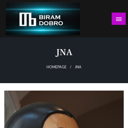
Skip
to
content
… jer BUDUĆNOST nema drugo IME!
Biram DOBRO
JNA
HOMEPAGE
JNA