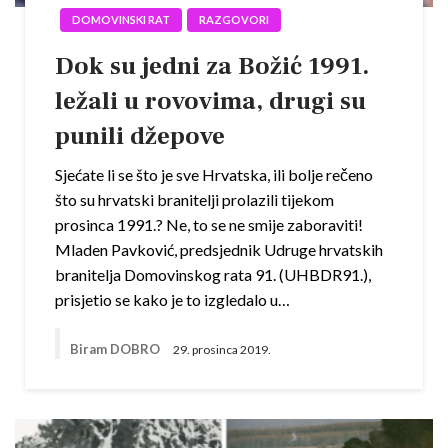
DOMOVINSKI RAT
RAZGOVORI
Dok su jedni za Božić 1991.
ležali u rovovima, drugi su
punili džepove
Sjećate li se što je sve Hrvatska, ili bolje rečeno
što su hrvatski branitelji prolazili tijekom
prosinca 1991.? Ne, to se ne smije zaboraviti!
Mladen Pavković, predsjednik Udruge hrvatskih
branitelja Domovinskog rata 91. (UHBDR91.),
prisjetio se kako je to izgledalo u…
Biram DOBRO
29. prosinca 2019.