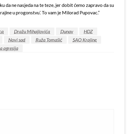
ku da ne nasjeda na te teze, jer dobit ćemo zapravo da su
 Krajine u progonstvu’. To vam je Milorad Pupovac.”
ica
Dražu Mihajlovića
Dunav
HDZ
Novi sad
Ruža Tomašić
SAO Krajine
a agresija