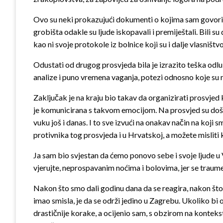
Ovo su neki prokazujući dokumenti o kojima sam govorio, 
grobišta odakle su ljude iskopavali i premiještali. Bili s
kao ni svoje protokole iz bolnice koji su i dalje vlasništ
Odustati od drugog prosvjeda bila je izrazito teška odlu
analize i puno vremena vaganja, potezi odnosno koje su 
Zaključak je na kraju bio takav da organizirati prosvje
je komunicirana s takvom emocijom. Na prosvjed su došli l
vuku još i danas. I to sve izvući na onakav način na koji
protivnika tog prosvjeda i u Hrvatskoj, a možete misliti ko
Ja sam bio svjestan da ćemo ponovo sebe i svoje ljude u Vu
vjerujte, neprospavanim noćima i bolovima, jer se traume
Nakon što smo dali godinu dana da se reagira, nakon što sm
imao smisla, je da se održi jedino u Zagrebu. Ukoliko bi
drastičnije korake, a ocijenio sam, s obzirom na kontek