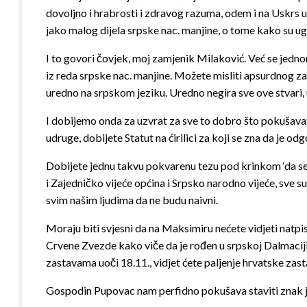
dovoljno i hrabrosti i zdravog razuma, odem i na Uskrs 
jako malog dijela srpske nac. manjine, o tome kako su u
I to govori čovjek, moj zamjenik Milaković. Već se jedno
iz reda srpske nac.
manjine. Možete misliti apsurdnog zako
uredno na srpskom jeziku. Uredno negira sve ove stvari,
I dobijemo onda za uzvrat za sve to dobro što pokušavate 
udruge, dobijete Statut na ćirilici za koji se zna da je 
Dobijete jednu takvu pokvarenu tezu pod krinkom ‘da se 
i Zajedničko vijeće općina i Srpsko narodno vijeće, sve
svim našim ljudima da ne budu naivni.
Moraju biti svjesni da na Maksimiru nećete vidjeti natpi
Crvene Zvezde kako viče da je rođen u srpskoj Dalmaciji 
zastavama uoči 18.11., vidjet ćete paljenje hrvatske zast
Gospodin Pupovac nam perfidno pokušava staviti znak 