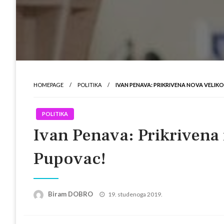
HOMEPAGE
POLITIKA
IVAN PENAVA: PRIKRIVENA NOVA VELIK
POLITIKA
Ivan Penava: Prikrivena 
Pupovac!
Posted
Biram DOBRO
19. studenoga 2019.
on