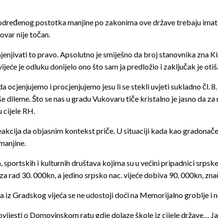
m određenog postotka manjine po zakonima ove države trebaju imati
var nije točan.
njivati to pravo. Apsolutno je smiješno da broj stanovnika zna Kina
 vijeće je odluku donijelo ono što sam ja predložio i zaključak je o
ocjenjujemo i procjenjujemo jesu li se stekli uvjeti sukladno čl. 8
iše dileme. Što se nas u gradu Vukovaru tiče kristalno je jasno da 
 cijele RH.
eakcija da objasnim kontekst priče. U situaciji kada kao gradonačeln
manjine.
 sportskih i kulturnih društava kojima su u većini pripadnici srpsk
 za rad 30. 000kn, a jedino srpsko nac. vijeće dobiva 90. 000kn, znači
ka iz Gradskog vijeća se ne udostoji doći na Memorijalno groblje i n
 povijesti o Domovinskom ratu gdje dolaze škole iz cijele države…