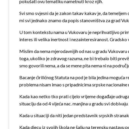
pokušati ovu tematiku nametnuti kroz njih.
Svi smo svjesni da je zakon takav kakav je, da temelje
mi svi jednako znamo da popis stanovništva za grad Vuko
U tom kontekstu nama u Vukovaru je neprihvatljivo primje
interes ili velika inertnost i nezainteresiranost. Gradsko
Mislim da nema mjerodavnijih od nas u gradu Vukovaru da 
toga, ukoliko je zdravog razuma, ne bi trebalo biti prev
smo govorili nema, a da se mene pita nema ni na području
Bacanje ćirilićnog Statuta na pod je bila jedina moguća r
problema nisam imao s pripadnicima srpske nacionalne 
Kada kao netko tko prati cijelo vrijeme događaje udruga,
situaciju da od 4 vijeća nac. manjina u gradu svi dobivaju
Kada u situaciji da niti jedan predstavnik srpskih strana
Kada djecu iz svojih škola ne šalju na terensku nastavu