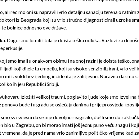
ali recimo oni su napravili vrlo detaljnu sanaciju terena o ratnim 
u doktori iz Beograda koji su vrlo stručno dijagnosticirali uzroke smr
vo te bolnice odnosno ove države.
ka. Dugo smo lomili i bila je doista teška odluka. Razlozi za dono
reperkusije.
d koji smo imali u onakvom obimu i na onoj razini je doista teško,
judi koji dijele tu emociju, koji su visoko senzibilizirani, vrlo ve
 smo mi izvukli bez ijednog incidenta je zahtjevno. Naravno da smo 
liko ih je u Republici Srbiji.
kovaru izložiti velikoj traumi, poglavito ljude koje smo izveli na bin
 ponovo bude i u gradu se osjećaju danima i prije prosvjeda i posli
o svi svjesni da se nije dovoljno reagiralo, došli smo do zaključka 
 on bio u Zagrebu, on bi morao imati još jednu puno veću snagu i k
st vremena, da je pred nama vrlo zanimljivo političko vrijeme kad 