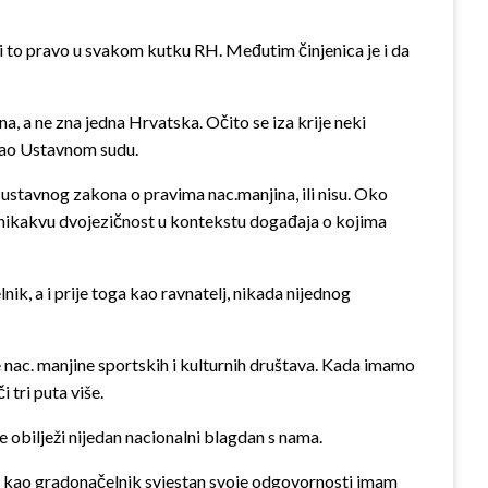
 to pravo u svakom kutku RH. Međutim činjenica je i da
, a ne zna jedna Hrvatska. Očito se iza krije neki
tišao Ustavnom sudu.
. ustavnog zakona o pravima nac.manjina, ili nisu. Oko
za nikakvu dvojezičnost u kontekstu događaja o kojima
ik, a i prije toga kao ravnatelj, nikada nijednog
e nac. manjine sportskih i kulturnih društava. Kada imamo
 tri puta više.
e obilježi nijedan nacionalni blagdan s nama.
 Ja kao gradonačelnik svjestan svoje odgovornosti imam