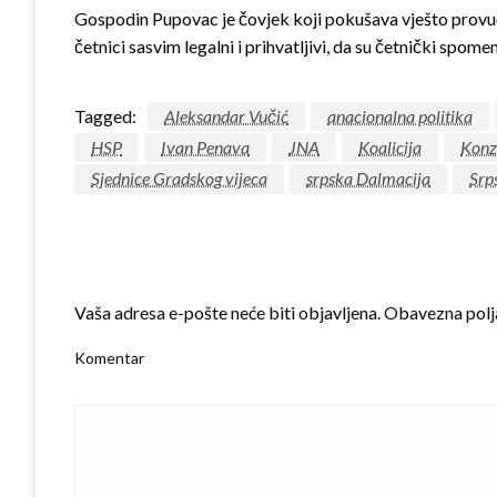
Gospodin Pupovac je čovjek koji pokušava vješto provući 
četnici sasvim legalni i prihvatljivi, da su četnički spo
Tagged:
Aleksandar Vučić
anacionalna politika
HSP
Ivan Penava
JNA
Koalicija
Konz
Sjednice Gradskog vijeca
srpska Dalmacija
Srp
LEAVE A RESPONSE
Vaša adresa e-pošte neće biti objavljena.
Obavezna polj
Komentar