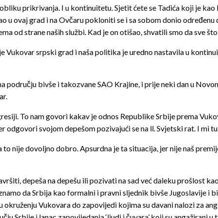
bliku prikrivanja. I u kontinuitetu. Sjetit ćete se Tadića koji je kao
ošao u ovaj grad i na Ovčaru pokloniti se i sa sobom donio određen
ma od strane naših službi. Kad je on otišao, shvatili smo da sve što
a je Vukovar srpski grad i naša politika je uredno nastavila u kont
na području bivše i takozvane SAO Krajine, i prije neki dan u No
ar.
gresiji. To nam govori kakav je odnos Republike Srbije prema Vuko
er odgovori svojom depešom pozivajući se na ll. Svjetski rat. I mi t
da to nije dovoljno dobro. Apsurdna je ta situacija, jer nije naš pre
avršiti, depeša na depešu ili pozivati na sad već daleku prošlost kao
no znamo da Srbija kao formalni i pravni sljednik bivše Jugoslavije
 okruženju Vukovara do zapovijedi kojima su davani nalozi za angaži
u Srbije i lanac zapovijedanja ‘ljudi i čuvara’ koji su angažirani u 