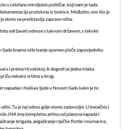
 bio u celofanu miroljubiv političar, koji nam je tada
u dokumentaciju protokola iz bolnice. Međutim, ono što je
 je donio ne predstavlja zapravo ništa.
inuitetu održavati odnose s takvom državom, s takvim
vom Sadu imamo otkrivanje spomen ploče zapovjedniku
varu i prema Hrvatskoj. A dogodi se jedna mlaka
u priču nekako vrtimo u krug.
mijer napadao i huškao ljude u Novom Sadu kako je to
 alibi. Tu je taj odnos gdje nismo zadovoljni. U konačnici
 i bivše JNA ima kompletnu arhivu od planova napada i
ranje brigada, angažiranje riječke flotile i mornarice,
tim logorima.