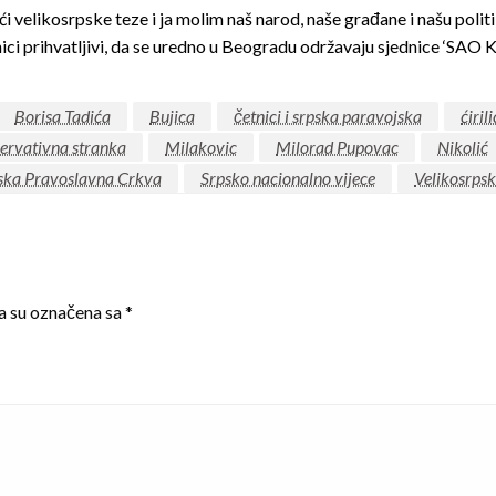
velikosrpske teze i ja molim naš narod, naše građane i našu politi
menici prihvatljivi, da se uredno u Beogradu održavaju sjednice ‘SAO
Borisa Tadića
Bujica
četnici i srpska paravojska
ćiril
ervativna stranka
Milakovic
Milorad Pupovac
Nikolić
ska Pravoslavna Crkva
Srpsko nacionalno vijece
Velikosrpsk
a su označena sa
*