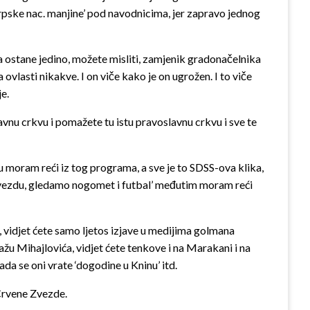
rpske nac. manjine’ pod navodnicima, jer zapravo jednog
a ostane jedino, možete misliti, zamjenik gradonačelnika
ovlasti nikakve. I on viče kako je on ugrožen. I to viče
e.
avnu crkvu i pomažete tu istu pravoslavnu crkvu i sve te
 moram reći iz tog programa, a sve je to SDSS-ova klika,
i Zvezdu, gledamo nogomet i futbal’ međutim moram reći
, vidjet ćete samo ljetos izjave u medijima golmana
ažu Mihajlovića, vidjet ćete tenkove i na Marakani i na
da se oni vrate ‘dogodine u Kninu’ itd.
Crvene Zvezde.