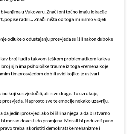
zbivanjima u Vukovaru. Znači oni točno imaju lokacije
t, popise radili… Znači, ništa od toga mi nismo vidjeli
šenje odluke o odustajanju prosvjeda su išli nakon duboke
 onakav broj ljudi s takvom teškom problematikom kakva
lik broj njih ima psihološke traume iz toga vremena koje
samim tim prosvjedom dobili uvid kojiko je ustvari
u koji su svjedočili, ali i sve druge. To uzrokuje,
je prosvjeda. Naprosto sve te emocije nekako uzavriju.
da jedini prosvjed, ako bi išli na njega, a da bi stvarno
oji bi morao dovesti do promjena. Morali bi poduzeti puno
zapravo treba iskoristiti demokratske mehanizme i