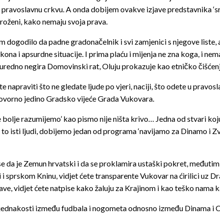
u pravoslavnu crkvu. A onda dobijem ovakve izjave predstavnika ‘s
groženi, kako nemaju svoja prava.
m dogodilo da padne gradonačelnik i svi zamjenici s njegove liste, 
na i apsurdne situacije. I prima plaću i mijenja ne zna koga, i nema 
 uredno negira Domovinski rat, Oluju prokazuje kao etničko čišćenj
napraviti što ne gledate ljude po vjeri, naciji, što odete u pravosl
odgovorno jedino Gradsko vijeće Grada Vukovara.
bolje razumijemo’ kao pismo nije ništa krivo… Jedna od stvari koju
 su to isti ljudi, dobijemo jedan od programa ‘navijamo za Dinamo 
se da je Zemun hrvatski i da se proklamira ustaški pokret, međutim
i sprskom Kninu, vidjet ćete transparente Vukovar na ćirilici uz Dr
ave, vidjet ćete natpise kako žaluju za Krajinom i kao teško nama ka
jednakosti između fudbala i nogometa odnosno između Dinama i 