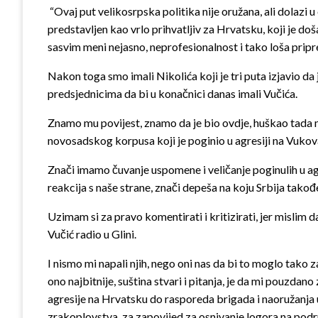
“Ovaj put velikosrpska politika nije oružana, ali dolazi u o
predstavljen kao vrlo prihvatljiv za Hrvatsku, koji je d
sasvim meni nejasno, neprofesionalnost i tako loša pripre
Nakon toga smo imali Nikolića koji je tri puta izjavio d
predsjednicima da bi u konačnici danas imali Vučića.
Znamo mu povijest, znamo da je bio ovdje, huškao tada 
novosadskog korpusa koji je poginio u agresiji na Vukov
Znači imamo čuvanje uspomene i veličanje poginulih u a
reakcija s naše strane, znači depeša na koju Srbija takođ
Uzimam si za pravo komentirati i kritizirati, jer mislim 
Vučić radio u Glini.
I nismo mi napali njih, nego oni nas da bi to moglo tako z
ono najbitnije, suština stvari i pitanja, je da mi pouzda
agresije na Hrvatsku do rasporeda brigada i naoružanja u
zrakoplovstva, za zapovijed za osnivanje logora na područj