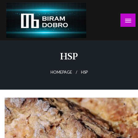
Skip
to
content
… jer BUDUĆNOST nema drugo IME!
Biram DOBRO
HSP
HOMEPAGE
HSP