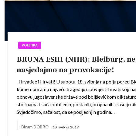
POLITIKA
BRUNA ESIH (NHR): Bleiburg, ne
nasjedajmo na provokacije!
Hrvatice i Hrvati! U subotu, 18. svibnja na polju pored B
komemoriramo najveću tragediju u povijesti hrvatskog na
obnovu jugoslavenske države pod boljševičkom diktatur
stotinama tisuća pobijenih, poklanih, prognanih i raseljeni
Svjedočimo, nažalost, da se posljednjih godina…
Biram DOBRO
18. svibnja 2019.