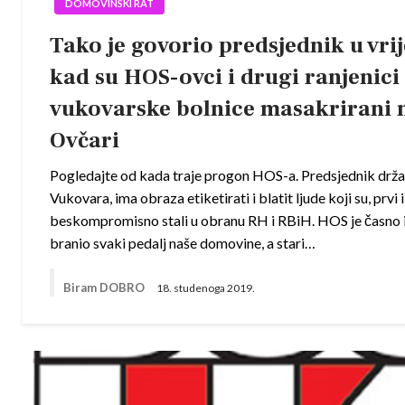
DOMOVINSKI RAT
Tako je govorio predsjednik u vri
kad su HOS-ovci i drugi ranjenici
vukovarske bolnice masakrirani 
Ovčari
Pogledajte od kada traje progon HOS-a. Predsjednik držav
Vukovara, ima obraza etiketirati i blatit ljude koji su, prvi i
beskompromisno stali u obranu RH i RBiH. HOS je časno 
branio svaki pedalj naše domovine, a stari…
Biram DOBRO
18. studenoga 2019.