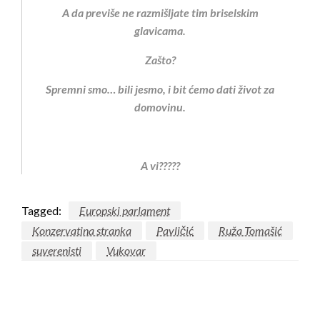
A da previše ne razmišljate tim briselskim
glavicama.
Zašto?
Spremni smo… bili jesmo, i bit ćemo dati život za
domovinu.
A vi?????
Tagged:
Europski parlament
Konzervatina stranka
Pavličić
Ruža Tomašić
suverenisti
Vukovar
LEAVE A RESPONSE