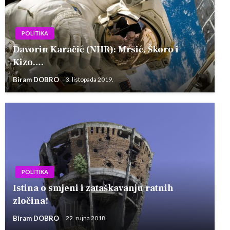
POLITIKA
Davorin Karačić (NHR): Mrsić, Škoro i
Kizo….
Biram DOBRO
3. listopada 2019.
POLITIKA
Istina o smjeni i zataškavanju ratnih
zločina!
Biram DOBRO
22. rujna 2018.