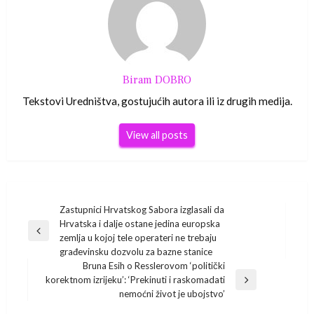
Biram DOBRO
Tekstovi Uredništva, gostujućih autora ili iz drugih medija.
View all posts
Navigacija
Zastupnici Hrvatskog Sabora izglasali da
Hrvatska i dalje ostane jedina europska
Previous
objava
zemlja u kojoj tele operateri ne trebaju
Post
građevinsku dozvolu za bazne stanice
Bruna Esih o Resslerovom ‘politički
korektnom izrijeku’: ‘Prekinuti i raskomadati
Next
nemoćni život je ubojstvo’
Post