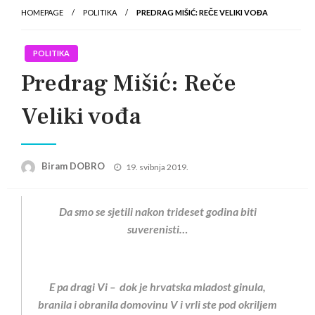
HOMEPAGE
POLITIKA
PREDRAG MIŠIĆ: REČE VELIKI VOĐA
POLITIKA
Predrag Mišić: Reče
Veliki vođa
Posted
Biram DOBRO
19. svibnja 2019.
on
Da smo se sjetili nakon trideset godina biti
suverenisti…
E pa dragi Vi – dok je hrvatska mladost ginula,
branila i obranila domovinu V i vrli ste pod okriljem