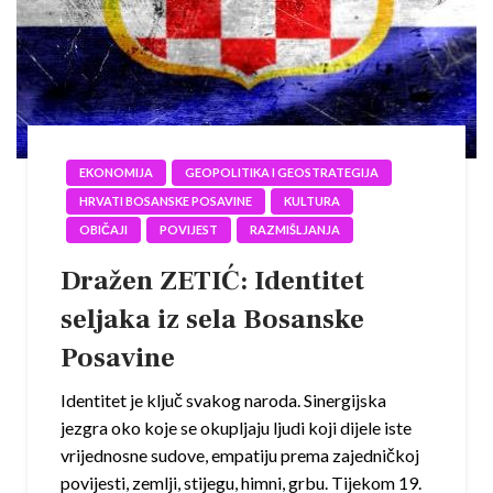
EKONOMIJA
GEOPOLITIKA I GEOSTRATEGIJA
HRVATI BOSANSKE POSAVINE
KULTURA
OBIČAJI
POVIJEST
RAZMIŠLJANJA
Dražen ZETIĆ: Identitet
seljaka iz sela Bosanske
Posavine
Identitet je ključ svakog naroda. Sinergijska
jezgra oko koje se okupljaju ljudi koji dijele iste
vrijednosne sudove, empatiju prema zajedničkoj
povijesti, zemlji, stijegu, himni, grbu. Tijekom 19.