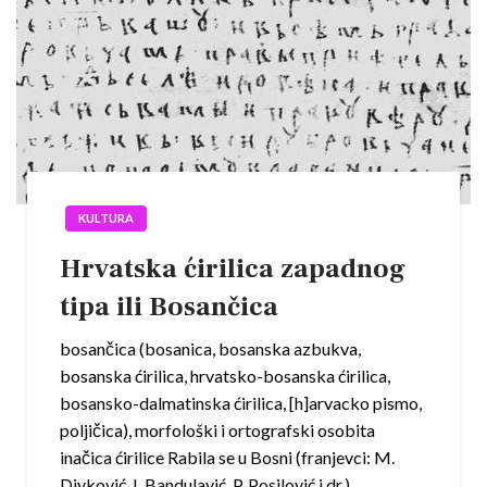
KULTURA
Hrvatska ćirilica zapadnog
tipa ili Bosančica
bosančica (bosanica, bosanska azbukva,
bosanska ćirilica, hrvatsko-bosanska ćirilica,
bosansko-dalmatinska ćirilica, [h]arvacko pismo,
poljičica), morfološki i ortografski osobita
inačica ćirilice Rabila se u Bosni (franjevci: M.
Divković, I. Bandulavić, P. Posilović i dr.),