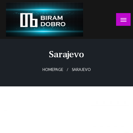
Skip
to
content
… jer BUDUĆNOST nema drugo IME!
Biram DOBRO
Sarajevo
HOMEPAGE
SARAJEVO