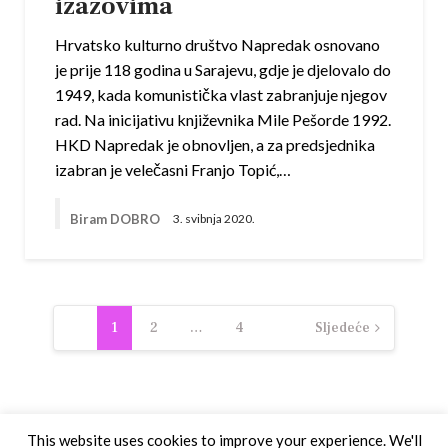
izazovima
Hrvatsko kulturno društvo Napredak osnovano
je prije 118 godina u Sarajevu, gdje je djelovalo do
1949, kada komunistička vlast zabranjuje njegov
rad. Na inicijativu književnika Mile Pešorde 1992.
HKD Napredak je obnovljen, a za predsjednika
izabran je velečasni Franjo Topić,…
Biram DOBRO
3. svibnja 2020.
Navigacija
1
2
…
4
Sljedeće
objava
This website uses cookies to improve your experience. We'll