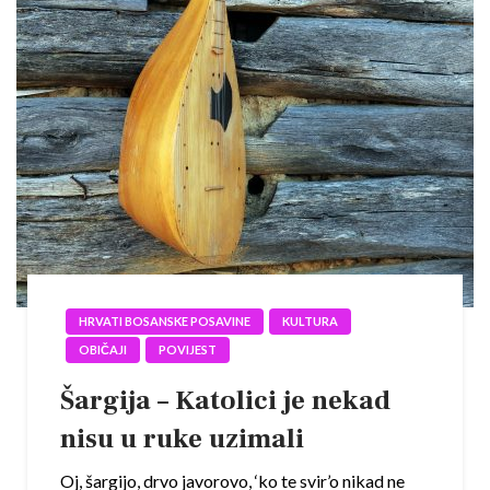
HRVATI BOSANSKE POSAVINE
KULTURA
OBIČAJI
POVIJEST
Šargija – Katolici je nekad
nisu u ruke uzimali
Oj, šargijo, drvo javorovo, ‘ko te svir’o nikad ne