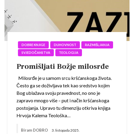
DOBRE KNJIGE
DUHOVNOST
RAZMIŠLJANJA
SVJEDOČANSTVA
TEOLOGIJA
Promišljati Božje milosrđe
Milosrđe je u samom srcu kršćanskoga života.
Često ga se doživljava tek kao sredstvo kojim
Bog ublažava svoju pravednost, no ono je
zapravo mnogo više – put i način kršćanskoga
postojanja. Upravo tu dimenziju otkriva knjiga
Hrvoja Kalema Teološka…
Biram DOBRO
3. listopada 2025.