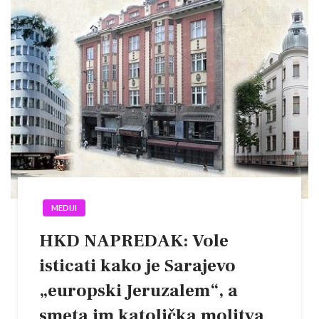
MEDIJI
HKD NAPREDAK: Vole
isticati kako je Sarajevo
„europski Jeruzalem“, a
smeta im katolička molitva