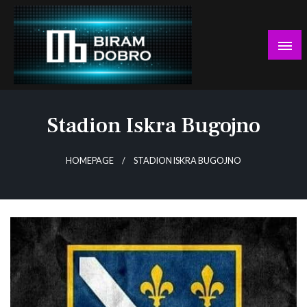
Skip
to
content
… jer BUDUĆNOST nema drugo IME!
Biram DOBRO
Stadion Iskra Bugojno
HOMEPAGE
STADION ISKRA BUGOJNO