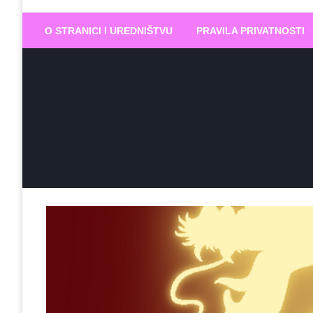
Biram DOBR
… jer BUDUĆNOST nema drugo IME
O STRANICI I UREDNIŠTVU
PRAVILA PRIVATNOSTI