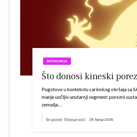
EKONOMIJA
Što donosi kineski pore
Pogotovo u kontekstu carinskog okršaja sa SA
manje uočljiv unutarnji segment: porezni susta
zemalja…
Branimir Vidmarović
28. lipnja 2018.