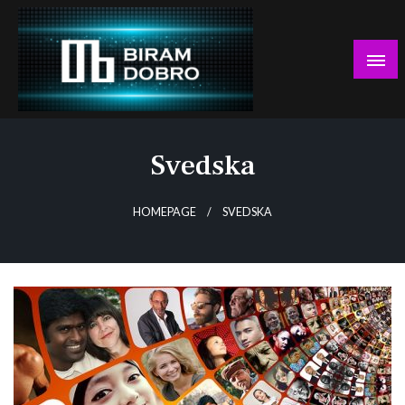
Skip
to
content
… jer BUDUĆNOST nema drugo IME!
Biram DOBRO
Svedska
HOMEPAGE
SVEDSKA