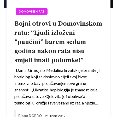
DOMOVINSKI RAT
Bojni otrovi u Domovinskom
ratu: “Ljudi izloženi
“paučini” barem sedam
godina nakon rata nisu
smjeli imati potomke!”
Damir Grmoja iz Medulina hrvatski je branitelj i
hoplolog koji se doslovno cijeli svoj život
intenzivno bavi proučavanjem ove grane
znanosti: „Ukratko, hoplologija je znanost koja
proučava ratove. Cjelovita je i obuhvaća
tehnologiju, oružje i sve vezano uz rat, a njezin…
Biram DOBRO
21. lipnja 2019.