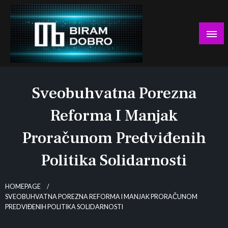
Skip
to
content
… jer BUDUĆNOST nema drugo IME!
Biram DOBRO
Sveobuhvatna Porezna
Reforma I Manjak
Proračunom Predviđenih
Politika Solidarnosti
HOMEPAGE
SVEOBUHVATNA POREZNA REFORMA I MANJAK PRORAČUNOM
PREDVIĐENIH POLITIKA SOLIDARNOSTI