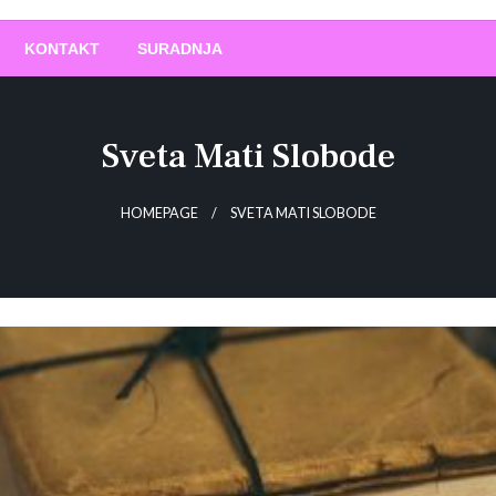
O
!
KONTAKT
SURADNJA
Sveta Mati Slobode
HOMEPAGE
SVETA MATI SLOBODE