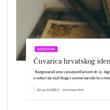
RAZGOVORI
Čuvarica hrvatskog ident
Razgovarali smo s povjesničarkom dr. sc. Agn
o odluci da služi Bogu i svome narodu te o m
Biram DOBRO
26. travnja 2019.