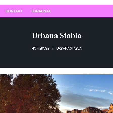
O
!
KONTAKT
SURADNJA
Urbana Stabla
HOMEPAGE
URBANA STABLA