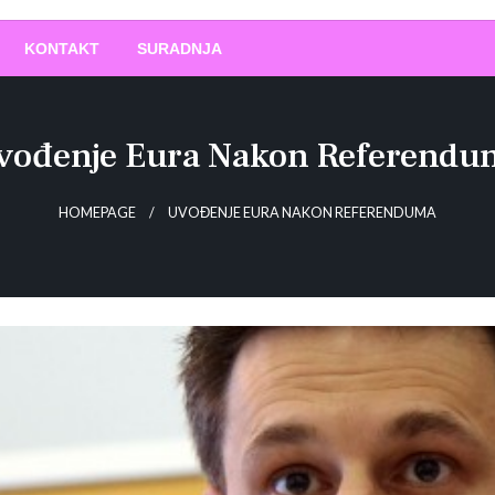
O
!
KONTAKT
SURADNJA
vođenje Eura Nakon Referendu
HOMEPAGE
UVOĐENJE EURA NAKON REFERENDUMA