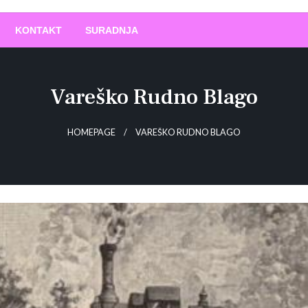
O
!
KONTAKT
SURADNJA
Vareško Rudno Blago
HOMEPAGE
VAREŠKO RUDNO BLAGO