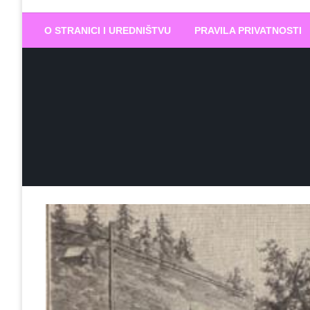
Biram DOBR
… jer BUDUĆNOST nema drugo IME
O STRANICI I UREDNIŠTVU
PRAVILA PRIVATNOSTI