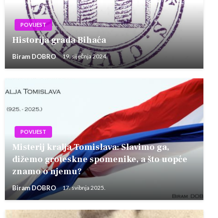
POVIJEST
Historija grada Bihaća
Biram DOBRO
19. siječnja 2024.
POVIJEST
Misterij kralja Tomislava: Slavimo ga,
dižemo groteskne spomenike, a što uopće
znamo o njemu?
Biram DOBRO
17. svibnja 2025.