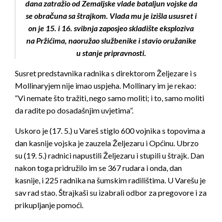
dana zatražio od Zemaljske vlade bataljun vojske da
se obračuna sa štrajkom. Vlada mu je izišla ususret i
on je 15. i 16. svibnja zaposjeo skladište eksploziva
na Pržićima, naoružao službenike i stavio oružanike
u stanje pripravnosti.
Susret predstavnika radnika s direktorom Željezare i s
Mollinaryjem nije imao uspjeha. Mollinary im je rekao:
“Vi nemate što tražiti, nego samo moliti; i to, samo moliti
da radite po dosadašnjim uvjetima”.
Uskoro je (17. 5.) u Vareš stiglo 600 vojnika s topovima a
dan kasnije vojska je zauzela Željezaru i Općinu. Ubrzo
su (19. 5.) radnici napustili Željezaru i stupili u štrajk. Dan
nakon toga pridružilo im se 367 rudara i onda, dan
kasnije, i 225 radnika na šumskim radilištima. U Varešu je
sav rad stao. Štrajkaši su izabrali odbor za pregovore i za
prikupljanje pomoći.