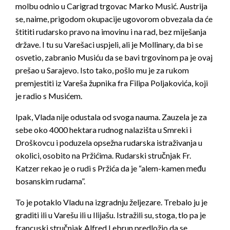
molbu odnio u Carigrad trgovac Marko Musić. Austrija
se, naime, prigodom okupacije ugovorom obvezala da će
štititi rudarsko pravo na imovinu i na rad, bez miješanja
države. I tu su Varešaci uspjeli, ali je Mollinary, da bi se
osvetio, zabranio Musiću da se bavi trgovinom pa je ovaj
prešao u Sarajevo. Isto tako, pošlo mu je za rukom
premjestiti iz Vareša župnika fra Filipa Poljakovića, koji
je radio s Musićem.
Ipak, Vlada nije odustala od svoga nauma. Zauzela je za
sebe oko 4000 hektara rudnog nalazišta u Smreki i
Droškovcu i poduzela opsežna rudarska istraživanja u
okolici, osobito na Pržićima. Rudarski stručnjak Fr.
Katzer rekao je o rudi s Pržića da je “alem-kamen među
bosanskim rudama”.
To je potaklo Vladu na izgradnju željezare. Trebalo ju je
graditi ili u Varešu ili u Ilijašu. Istražili su, stoga, tlo pa je
francuski stručnjak Alfred Lebrun predložio da se