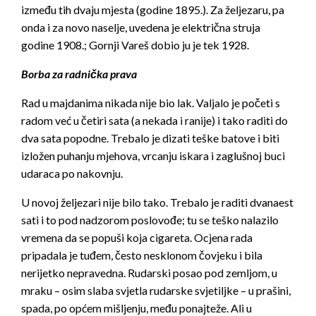
između tih dvaju mjesta (godine 1895.). Za željezaru, pa
onda i za novo naselje, uvedena je električna struja
godine 1908.; Gornji Vareš dobio ju je tek 1928.
Borba za radnička prava
Rad u majdanima nikada nije bio lak. Valjalo je početi s
radom već u četiri sata (a nekada i ranije) i tako raditi do
dva sata popodne. Trebalo je dizati teške batove i biti
izložen puhanju mjehova, vrcanju iskara i zaglušnoj buci
udaraca po nakovnju.
U novoj željezari nije bilo tako. Trebalo je raditi dvanaest
sati i to pod nadzorom poslovođe; tu se teško nalazilo
vremena da se popuši koja cigareta. Ocjena rada
pripadala je tuđem, često nesklonom čovjeku i bila
nerijetko nepravedna. Rudarski posao pod zemljom, u
mraku – osim slaba svjetla rudarske svjetiljke – u prašini,
spada, po općem mišljenju, među ponajteže. Ali u