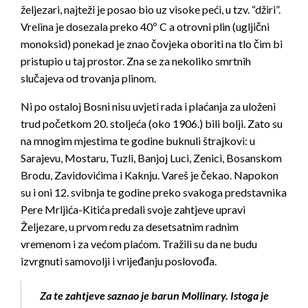
željezari, najteži je posao bio uz visoke peći, u tzv. “džiri”.
Vrelina je dosezala preko 40º C a otrovni plin (ugljični
monoksid) ponekad je znao čovjeka oboriti na tlo čim bi
pristupio u taj prostor. Zna se za nekoliko smrtnih
slučajeva od trovanja plinom.
Ni po ostaloj Bosni nisu uvjeti rada i plaćanja za uloženi
trud početkom 20. stoljeća (oko 1906.) bili bolji. Zato su
na mnogim mjestima te godine buknuli štrajkovi: u
Sarajevu, Mostaru, Tuzli, Banjoj Luci, Zenici, Bosanskom
Brodu, Zavidovićima i Kaknju. Vareš je čekao. Napokon
su i oni 12. svibnja te godine preko svakoga predstavnika
Pere Mrljića-Kitića predali svoje zahtjeve upravi
Željezare, u prvom redu za desetsatnim radnim
vremenom i za većom plaćom. Tražili su da ne budu
izvrgnuti samovolji i vrijeđanju poslovođa.
Za te zahtjeve saznao je barun Mollinary. Istoga je