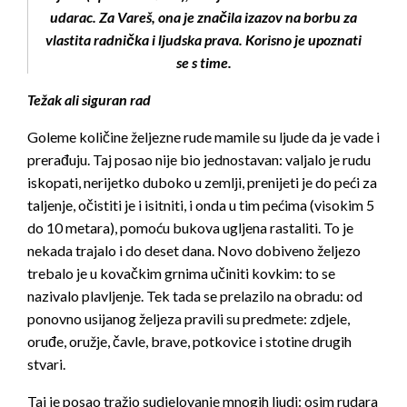
udarac. Za Vareš, ona je značila izazov na borbu za
vlastita radnička i ljudska prava. Korisno je upoznati
se s time.
Težak ali siguran rad
Goleme količine željezne rude mamile su ljude da je vade i
prerađuju. Taj posao nije bio jednostavan: valjalo je rudu
iskopati, nerijetko duboko u zemlji, prenijeti je do peći za
taljenje, očistiti je i isitniti, i onda u tim pećima (visokim 5
do 10 metara), pomoću bukova ugljena rastaliti. To je
nekada trajalo i do deset dana. Novo dobiveno željezo
trebalo je u kovačkim grnima učiniti kovkim: to se
nazivalo plavljenje. Tek tada se prelazilo na obradu: od
ponovno usijanog željeza pravili su predmete: zdjele,
oruđe, oružje, čavle, brave, potkovice i stotine drugih
stvari.
Taj je posao tražio sudjelovanje mnogih ljudi: osim rudara