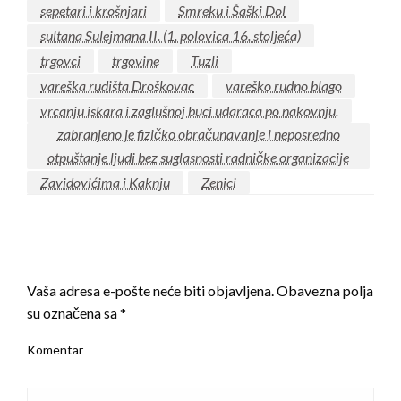
sepetari i krošnjari
Smreku i Šaški Dol
sultana Sulejmana II. (1. polovica 16. stoljeća)
trgovci
trgovine
Tuzli
vareška rudišta Droškovac
vareško rudno blago
vrcanju iskara i zaglušnoj buci udaraca po nakovnju.
zabranjeno je fizičko obračunavanje i neposredno
otpuštanje ljudi bez suglasnosti radničke organizacije
Zavidovićima i Kaknju
Zenici
LEAVE A RESPONSE
Vaša adresa e-pošte neće biti objavljena.
Obavezna polja
su označena sa
*
Komentar