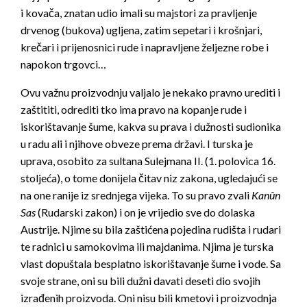
i kovača, znatan udio imali su majstori za pravljenje
drvenog (bukova) ugljena, zatim sepetari i krošnjari,
krečari i prijenosnici rude i napravljene željezne robe i
napokon trgovci…
Ovu važnu proizvodnju valjalo je nekako pravno urediti i
zaštititi, odrediti tko ima pravo na kopanje rude i
iskorištavanje šume, kakva su prava i dužnosti sudionika
u radu ali i njihove obveze prema državi. I turska je
uprava, osobito za sultana Sulejmana II. (1. polovica 16.
stoljeća), o tome donijela čitav niz zakona, ugledajući se
na one ranije iz srednjega vijeka. To su pravo zvali
Kanûn
Sas
(Rudarski zakon) i on je vrijedio sve do dolaska
Austrije. Njime su bila zaštićena pojedina rudišta i rudari
te radnici u samokovima ili majdanima. Njima je turska
vlast dopuštala besplatno iskorištavanje šume i vode. Sa
svoje strane, oni su bili dužni davati deseti dio svojih
izrađenih proizvoda. Oni nisu bili kmetovi i proizvodnja