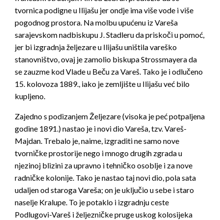
tvornica podigne u Ilijašu jer ondje ima više vode i više
pogodnog prostora. Na molbu upućenu iz Vareša
sarajevskom nadbiskupu J. Stadleru da priskoči u pomoć,
jer bi izgradnja željezare u Ilijašu uništila vareško
stanovništvo, ovaj je zamolio biskupa Strossmayera da
se zauzme kod Vlade u Beču za Vareš. Tako je i odlučeno
15. kolovoza 1889., iako je zemljište u Ilijašu već bilo
kupljeno.
Zajedno s podizanjem Željezare (visoka je peć potpaljena
godine 1891.) nastao je i novi dio Vareša, tzv. Vareš-
Majdan. Trebalo je, naime, izgraditi ne samo nove
tvorničke prostorije nego i mnogo drugih zgrada u
njezinoj blizini za upravno i tehničko osoblje i za nove
radničke kolonije. Tako je nastao taj novi dio, pola sata
udaljen od staroga Vareša; on je uključio u sebe i staro
naselje Kralupe. To je potaklo i izgradnju ceste
Podlugovi-Vareš i željezničke pruge uskog kolosijeka