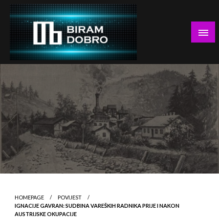
Skip
to
content
… jer BUDUĆNOST nema drugo IME!
Biram DOBRO
HOMEPAGE
POVIJEST
IGNACIJE GAVRAN: SUDBINA VAREŠKIH RADNIKA PRIJE I NAKON
AUSTRIJSKE OKUPACIJE