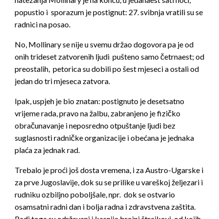
popustio i sporazum je postignut: 27. svibnja vratili su se
radnici na posao.
No, Mollinary se nije u svemu držao dogovora pa je od
onih trideset zatvorenih ljudi pušteno samo četrnaest; od
preostalih, petorica su dobili po šest mjeseci a ostali od
jedan do tri mjeseca zatvora.
Ipak, uspjeh je bio znatan: postignuto je desetsatno
vrijeme rada, pravo na žalbu, zabranjeno je fizičko
obračunavanje i neposredno otpuštanje ljudi bez
suglasnosti radničke organizacije i obećana je jednaka
plaća za jednak rad.
Trebalo je proći još dosta vremena, i za Austro-Ugarske i
za prve Jugoslavije, dok su se prilike u vareškoj željezari i
rudniku ozbiljno poboljšale, npr. dok se ostvario
osamsatni radni dan i bolja radna i zdravstvena zaštita.
Radi toga su održavani i kasnije brojni štrajkovi, od kojih