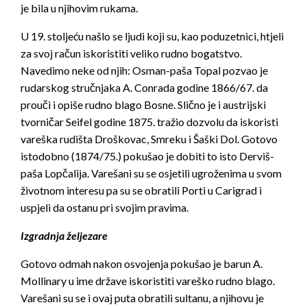
je bila u njihovim rukama.
U 19. stoljeću našlo se ljudi koji su, kao poduzetnici, htjeli
za svoj račun iskoristiti veliko rudno bogatstvo.
Navedimo neke od njih: Osman-paša Topal pozvao je
rudarskog stručnjaka A. Conrada godine 1866/67. da
prouči i opiše rudno blago Bosne. Slično je i austrijski
tvorničar Seifel godine 1875. tražio dozvolu da iskoristi
vareška rudišta Droškovac, Smreku i Šaški Dol. Gotovo
istodobno (1874/75.) pokušao je dobiti to isto Derviš-
paša Lopčalija. Varešani su se osjetili ugroženima u svom
životnom interesu pa su se obratili Porti u Carigrad i
uspjeli da ostanu pri svojim pravima.
Izgradnja željezare
Gotovo odmah nakon osvojenja pokušao je barun A.
Mollinary u ime države iskoristiti vareško rudno blago.
Varešani su se i ovaj puta obratili sultanu, a njihovu je