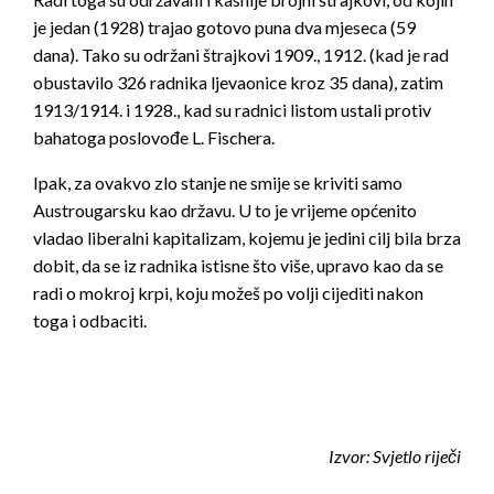
je jedan (1928) trajao gotovo puna dva mjeseca (59
dana). Tako su održani štrajkovi 1909., 1912. (kad je rad
obustavilo 326 radnika ljevaonice kroz 35 dana), zatim
1913/1914. i 1928., kad su radnici listom ustali protiv
bahatoga poslovođe L. Fischera.
Ipak, za ovakvo zlo stanje ne smije se kriviti samo
Austrougarsku kao državu. U to je vrijeme općenito
vladao liberalni kapitalizam, kojemu je jedini cilj bila brza
dobit, da se iz radnika istisne što više, upravo kao da se
radi o mokroj krpi, koju možeš po volji cijediti nakon
toga i odbaciti.
Izvor:
Svjetlo riječi