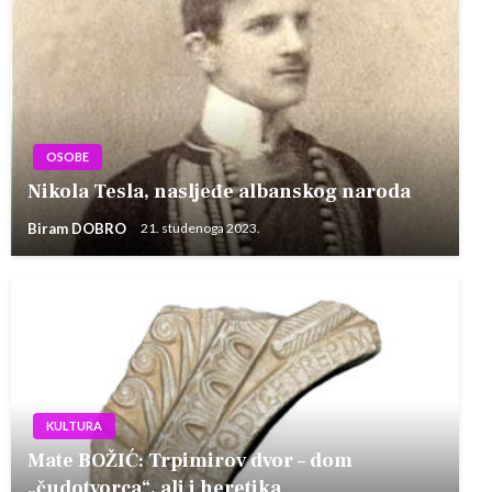
OSOBE
Nikola Tesla, nasljeđe albanskog naroda
Biram DOBRO
21. studenoga 2023.
KULTURA
Mate BOŽIĆ: Trpimirov dvor – dom
„čudotvorca“, ali i heretika