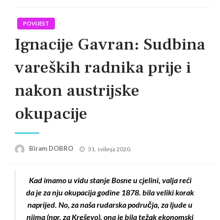
POVIJEST
Ignacije Gavran: Sudbina
vareških radnika prije i
nakon austrijske
okupacije
Posted
Biram DOBRO
31. svibnja 2020.
on
Kad imamo u vidu stanje Bosne u cjelini, valja reći
da je za nju okupacija godine 1878. bila veliki korak
naprijed. No, za naša rudarska područja, za ljude u
njima (npr. za Kreševo), ona je bila težak ekonomski