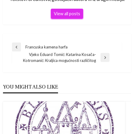
View all posts
Navigacija
Francuska kamena harfa
Previous
Vjeko Eduard Tomić: Katarina Kosača-
Post
objava
Next
Kotromanić: Kraljica mogućnosti različitog
Post
YOU MIGHT ALSO LIKE