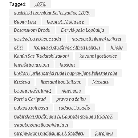
Tagged:
1878.
austrijski tvorničar Seifel godine 1875.
Banjoj Luci
barun A. Mollinary
Bosanskom Brodu
Derviš-paša Lopčalija
desetsatno vrijeme rada
drvenog (bukova) ugljena
džiri
francuski stručnjak Alfred Lebrun
Ilijašu
Kanûn Sas (Rudarski zakon)
kavane i gostionice
kovačkim grnima
kovkim
krečari i prijenosnici rude i napravljene željezne robe
Kreševo
liberalni kapitalizam
Mostaru
Osman-paša Topal
plavljenje
Porti u Carigrad
pravo na žalbu
puhanju mjehova
rudara i kovača
rudarskog stručnjaka A. Conrada godine 1866/67.
samokovima ili majdanima
sarajevskom nadbiskupu J. Stadleru
Sarajevu