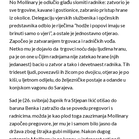
No Mollinary je odlučio glađu slomiti radnike: zatvorio je
sve trgovine, kavane i gostionice, zabranio pristup hrane
iz okolice. Delegaciju vjerskih službenika i općinskih
predstavnika odbio je riječima “hodže i popovi imaju se
brinuti samo o vjeri”, a ostale je jednostavno otjerao.
Započeo je zatvaranjem trgovaca i radničkih vođa.
Netko mu je dojavio da trgovci noću daju ljudima hranu,
pa je on one u čijim radnjama nije zatekao hrane (njih
jedanaest) bacio u zatvor a tako i devetnaest radnika. Tih
trideset ljudi, povezavši ih žicom po dvojicu, otjerao je po
kiši, u ljetnom odijelu, do željezničke postaje a odande u
konjskom vagonu do Sarajeva.
Sad je (26. svibnja) župnik fra Stjepan Ikić otišao do
baruna Benka i zatražio da se povedu pregovori s
radnicima. možda je kao plod toga zauzimanja Mollinary
započeo pregovore, jer mu je i samom bilo jasno da
država zbog štrajka gubi milijune. Nakon dugog
natezanja Mollinary je na koncu, u jedanaest sati noći,