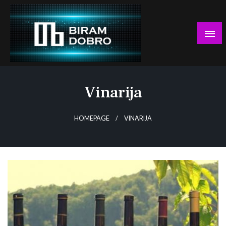
Skip
to
content
… jer BUDUĆNOST nema drugo IME!
Biram DOBRO
Vinarija
HOMEPAGE
VINARIJA