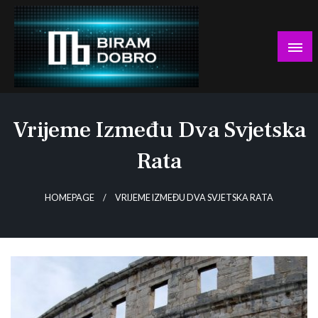
Skip
to
content
… jer BUDUĆNOST nema drugo IME!
Biram DOBRO
Vrijeme Između Dva Svjetska
Rata
HOMEPAGE
VRIJEME IZMEĐU DVA SVJETSKA RATA