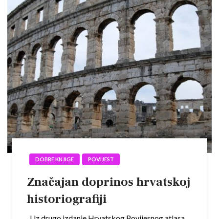
DOBRE KNJIGE
POVIJEST
Značajan doprinos hrvatskoj
historiografiji
Uz drugo izdanje Hrvatskog Povijesnog atlasa