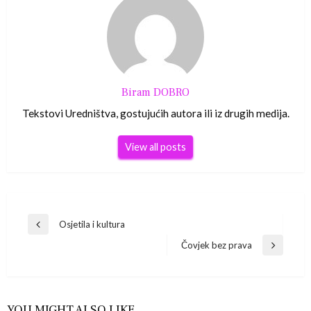
Biram DOBRO
Tekstovi Uredništva, gostujućih autora ili iz drugih medija.
View all posts
Navigacija
Osjetila i kultura
Previous
Post
Čovjek bez prava
objava
Next
Post
YOU MIGHT ALSO LIKE