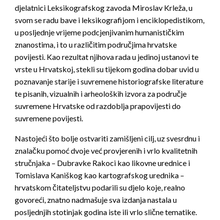
djelatnici Leksikografskog zavoda Miroslav Krleža, u
svom se radu bave i leksikografijom i enciklopedistikom,
u posljednje vrijeme podcjenjivanim humanističkim
znanostima, i to u različitim područjima hrvatske
povijesti. Kao rezultat njihova rada u jedinoj ustanovi te
vrste u Hrvatskoj, stekli su tijekom godina dobar uvid u
poznavanje starije i suvremene historiografske literature
te pisanih, vizualnih i arheoloških izvora za područje
suvremene Hrvatske od razdoblja prapovijesti do
suvremene povijesti.
Nastojeći što bolje ostvariti zamišljeni cilj, uz svesrdnu i
znalačku pomoć dvoje već provjerenih i vrlo kvalitetnih
stručnjaka – Dubravke Rakoci kao likovne urednice i
Tomislava Kaniškog kao kartografskog urednika –
hrvatskom čitateljstvu podarili su djelo koje, realno
govoreći, znatno nadmašuje sva izdanja nastala u
posljednjih stotinjak godina iste ili vrlo slične tematike.