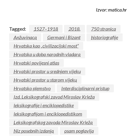
Izvor: matica.hr
Tagged:
1527–1918
2018.
750 stranica
Anžuvinaca
Germani i Bizant
historiografije
Hrvatska kao „civilizacijski most“
Hrvatska u doba narodnih vladara
Hrvatski povijesni atlas
Hrvatski prostor u srednjem vijeku
Hrvatski prostor u starom vijeku
Hrvatsko plemstvo
Interdisciplinarni pristup
Izd. Leksikografski zavod Miroslav Krleža
leksiko­grafije i enciklopedistike
leksikografijom i enciklopedistikom
Leksikografskog zavoda Miroslav Krleža
Niz posebnih izdanja
osam poglavlja