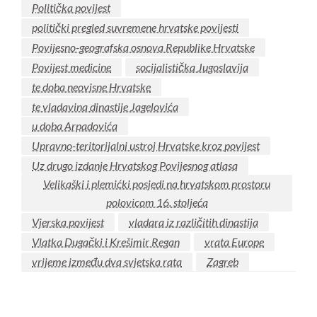
Politička povijest
politički pregled suvremene hrvatske povijesti
Povijesno-geografska osnova Republike Hrvatske
Povijest medicine
socijalistička Jugoslavija
te doba neovisne Hrvatske
te vladavina dinastije Jagelovića
u doba Arpadovića
Upravno-teritorijalni ustroj Hrvatske kroz povijest
Uz drugo izdanje Hrvatskog Povijesnog atlasa
Velikaški i plemićki posjedi na hrvatskom prostoru
polovicom 16. stoljeća
Vjerska povijest
vladara iz različitih dinastija
Vlatka Dugački i Krešimir Regan
vrata Europe
vrijeme između dva svjetska rata
Zagreb