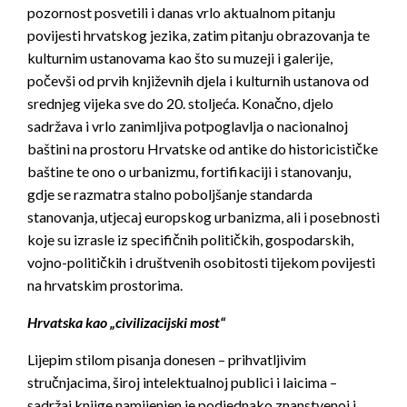
pozornost posvetili i danas vrlo aktualnom pitanju
povijesti hrvatskog jezika, zatim pitanju obrazovanja te
kulturnim ustanovama kao što su muzeji i galerije,
počevši od prvih književnih djela i kulturnih ustanova od
srednjeg vijeka sve do 20. stoljeća. Konačno, djelo
sadržava i vrlo zanimljiva potpoglavlja o nacionalnoj
baštini na prostoru Hrvatske od antike do historicističke
baštine te ono o urbanizmu, fortifikaciji i stanovanju,
gdje se razmatra stalno poboljšanje standarda
stanovanja, utjecaj europskog urbanizma, ali i posebnosti
koje su izrasle iz specifičnih političkih, gospodarskih,
vojno-političkih i društvenih osobitosti tijekom povijesti
na hrvatskim prostorima.
Hrvatska kao
„civilizacijski most“
Lijepim stilom pisanja donesen – prihvatljivim
stručnjacima, široj intelektualnoj publici i laicima –
sadržaj knjige namijenjen je podjednako znanstvenoj i