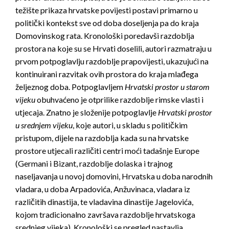
težište prikaza hrvatske povijesti postavi primarno u
politički kontekst sve od doba doseljenja pa do kraja
Domovinskog rata. Kronološki poredavši razdoblja
prostora na koje su se Hrvati doselili, autori razmatraju u
prvom potpoglavlju razdoblje prapovijesti, ukazujući na
kontinuirani razvitak ovih prostora do kraja mlađega
željeznog doba. Potpoglavljem
Hrvatski prostor u starom
vijeku
obuhvaćeno je otprilike razdoblje rimske vlasti i
utjecaja. Znatno je složenije potpoglavlje
Hrvatski prostor
u srednjem vijeku
, koje autori, u skladu s političkim
pristupom, dijele na razdoblja kada su na hrvatske
prostore utjecali različiti centri moći tadašnje Europe
(Germani i Bizant, razdoblje dolaska i trajnog
naseljavanja u novoj domovini, Hrvatska u doba narodnih
vladara, u doba Arpadovića, Anžuvinaca, vladara iz
različitih dinastija, te vladavina dinastije Jagelovića,
kojom tradicionalno završava razdoblje hrvatskoga
srednjeg vijeka). Kronološki se pregled nastavlja