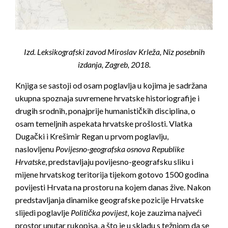
Izd. Leksikografski zavod Miroslav Krleža, Niz posebnih
izdanja, Zagreb, 2018.
Knjiga se sastoji od osam poglavlja u kojima je sadržana
ukupna spoznaja suvremene hrvatske historiografije i
drugih srodnih, ponajprije humanističkih disciplina, o
osam temeljnih aspekata hrvatske prošlosti. Vlatka
Dugački i Krešimir Regan u prvom poglavlju,
naslovljenu
Povijesno-geografska osnova Republike
Hrvatske
, predstavljaju povijesno-geografsku sliku i
mijene hrvatskog teritorija tijekom gotovo 1500 godina
povijesti Hrvata na prostoru na kojem danas žive. Nakon
predstavljanja dinamike geografske pozicije Hrvatske
slijedi poglavlje
Politička povijest
, koje zauzima najveći
prostor unutar rukopisa, a što je u skladu s težnjom da se