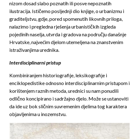
nizom dosad slabo poznatih ili posve nepoznatih
ilustracija. Ističemo posljednji dio knjige, o urbanizmu i
graditeljstvu, gdje, pored spomenutih likovnih priloga,
nalazimo i pregledna rješenja urbanističkih izgleda
pojedinih naselja, utvrda i gradova na području današnje
Hrvatske, najvećim djelom utemeljena na znanstvenim
istraživanjima urednika.
Interdisciplinarni pristup
Kombiniranjem historiografije, leksiko­grafije i
enciklopedistike odnosno interdisciplinarnim pristupom i
korištenjem raznih metoda, urednici su nam ponudili
odlično koncipirano i sadržajno djelo. Može se ustanoviti
da ide uz bok sličnim suvremenim djelima tog karaktera
objavljenima u inozemstvu.