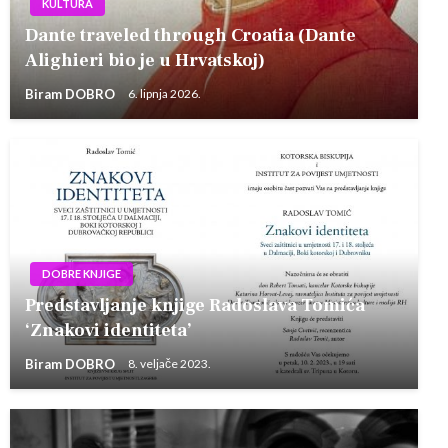
KULTURA
Dante traveled through Croatia (Dante
Alighieri bio je u Hrvatskoj)
Biram DOBRO
6. lipnja 2026.
DOBRE KNJIGE
Predstavljanje knjige Radoslava Tomića
‘Znakovi identiteta’
Biram DOBRO
8. veljače 2023.