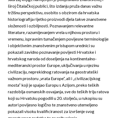
široj čitalačkoj publici, što izdanju pruža danas važnu
tržišnu perspektivu, osobito s obzirom da hrvatska
historiografija rijetko proizvodi djela takve znanstvene
složenosti i ozbiljnosti. Poznavanjem relevantne
literature, razumijevanjem vrela u njihovu prostoru i
vremenu, ispravnim tumačenjem povijesne terminologije
i objektivnim znanstvenim pristupom urednici su
pokazali zavidno poznavanje povijesti Hrvatske i
hrvatskog naroda od doseljenja na kontinentalno-
mediteranski prostor Europe, uključivanja u njezinu
civilizaciju, neprekidnog ratovanja na geostrateški
važnom prostoru „vrata Europe“, ali i „civilizacijskog
mosta“ koji je spajao Europu s Azijom, preko teških
razdoblja osmanskih osvajanja, sve do teških triju ratova
koji su Hrvatsku pogodili u 20. stoljeću, u rukopisu su
autori povijesno logično te znanstveno utemeljeno
pokazali visoku kvalificiranost za izvršenje svog
znanstvenog zadatka te za prihvaćanje ­