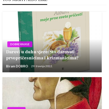
DOBRE KNJIGE
Darovi u duhu vjere: Što darovati
prvopričesnicima i krizmanicima?
Biram DOBRO
29. travnja 2022.