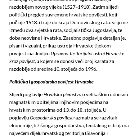
razdobljem novog vijeka (1527–1918). Zatim slijedi
politički pregled suvremene hrvatske povijesti, koji
počinje 1918. i traje do kraja Domovinskog rata: vrijeme
između dva svjetska rata, socijalistička Jugoslavija, te
doba neovisne Hrvatske. Zasebno poglavlje detaljan je,
pisani i vizualni, prikaz ustroja Hrvatske tijekom
povijesti naslovljen
Upravno-teritorijalni ustroj Hrvatske
kroz povijest
, u kojem se donosi veći broj karata za
razdoblje od sredine 10. stoljeća do 1996.
Politička i gospodarska
povijest Hrvatske
Slijedi poglavlje
Hrvatsko plemstvo
o velikaškim odnosno
magnatskim obiteljima i njihovim posjedima na
hrvatskim prostorima od 13. do 18. stoljeća. U
poglavlju
Gospodarska povijest
razmatra se razvitak
ekonomije, tržišnoga gospodarstva, feudalnog ustroja na
najvećem dijelu hrvatskog teritorija (Slavonija i