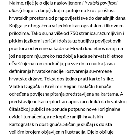
Naime, riječ je o djelu naslovljenom
­
Hrvatski povijesni
atlas
(drugo izdanje)s kojim putujemo kroz prošlost
hrvatskih prostora od prapovijesti sve do današnjih dana.
Knjiga je obogaćena vrijednim kartografskim i likovnim
prilozima. Tako su, na više od 750 stranica, razumljivim i
pitkim jezikom ispričali doista uzbudljivu povijest ovih
prostora od vremena kada se Hrvati kao etnos na njima
još ne spominju, preko razdoblja kada se hrvatski etnos
učvršćuje na tom području, pa sve do trenutka jasna
definiranja hrvatske nacije i ostvarenja suvremene
hrvatske države. Tekst dosljedno prati karte i slike.
Vlatka Dugački i Krešimir Regan znalački tumače
određena povijesna pitanja predstavljena na kartama. A
predstavljene karte plod su napora urednikâ da hrvatskoj
čitalačkoj publici ne ponude potpuno nove i originalne
uvide i tumačenja, a ne kopije ranijih hrvatskih
kartografskih dostignuća. Sličan je slučaj i s doista
velikim brojem objavljenih ilustracija. Djelo obiluje