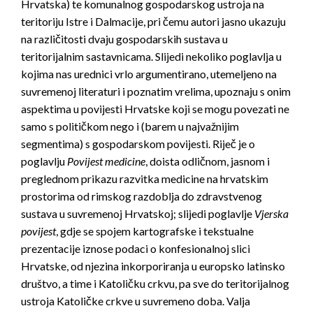
Hrvatska) te komunalnog gospodarskog ustroja na
teritoriju Istre i Dalmacije, pri čemu autori jasno ukazuju
na različitosti dvaju gospodarskih sustava u
teritorijalnim sastavnicama. Slijedi nekoliko poglavlja u
kojima nas urednici vrlo argumentirano, utemeljeno na
suvremenoj literaturi i poznatim vrelima, upoznaju s onim
aspektima u povijesti Hrvatske koji se mogu povezati ne
samo s političkom nego i (barem u najvažnijim
segmentima) s gospodarskom povijesti. Riječ je o
poglavlju
Povijest medicine
, doista odličnom, jasnom i
preglednom prikazu razvitka medicine na hrvatskim
prostorima od rimskog razdoblja do zdravstvenog
sustava u suvremenoj Hrvatskoj; slijedi poglavlje
Vjerska
povijest
, gdje se spojem kartografske i tekstualne
prezentacije iznose podaci o konfesionalnoj slici
Hrvatske, od njezina inkorporiranja u europsko latinsko
društvo, a time i Katoličku crkvu, pa sve do teritorijalnog
ustroja Katoličke crkve u suvremeno doba. Valja