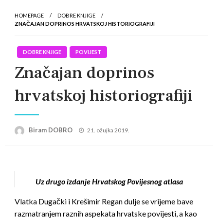
HOMEPAGE
DOBRE KNJIGE
ZNAČAJAN DOPRINOS HRVATSKOJ HISTORIOGRAFIJI
DOBRE KNJIGE
POVIJEST
Značajan doprinos
hrvatskoj historiografiji
Posted
Biram DOBRO
21. ožujka 2019.
on
Uz drugo izdanje Hrvatskog Povijesnog atlasa
Vlatka Dugački i Krešimir Regan dulje se vrijeme bave
razmatranjem raznih aspekata hrvatske povijesti, a kao