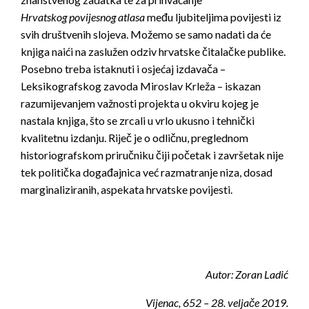
Hrvatskog povijesnog atlasa
među ljubiteljima povijesti iz
svih društvenih slojeva. Možemo se samo nadati da će
knjiga naići na zaslužen odziv hrvatske čitalačke publike.
Posebno treba istaknuti i osjećaj izdavača –
Leksikografskog zavoda Miroslav Krleža – iskazan
razumijevanjem važnosti projekta u okviru kojeg je
nastala knjiga, što se zrcali u vrlo ukusno i tehnički
kvalitetnu izdanju. Riječ je o odličnu, preglednom
historiografskom priručniku čiji početak i završetak nije
tek politička događajnica već razmatranje niza, dosad
marginaliziranih, aspekata hrvatske povijesti.
Autor: Zoran Ladić
Vijenac, 652 – 28. veljače 2019.