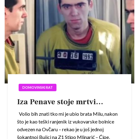
DOMOVINSKI RAT
Iza Penave stoje mrtvi…
Volio bih znati tko mi je ubio brata Milu, nakon
što je kao teški ranjenik iz vukovarske bolnice
odvezen na Ovčaru – rekao je u još jednoj
šokantnoj Bujici na Z1 Stipo Mlinarić – Ćipe,