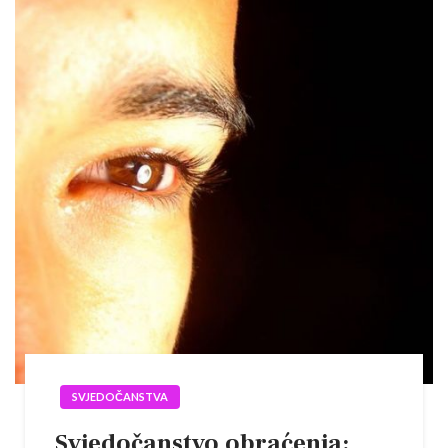
SVJEDOČANSTVA
Svjedočanstvo obraćenja: