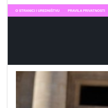
Biram DOBR
… jer BUDUĆNOST nema drugo IME
O STRANICI I UREDNIŠTVU
PRAVILA PRIVATNOSTI