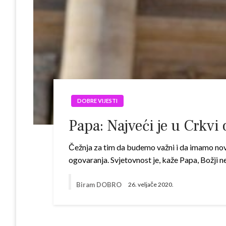
DOBRE VIJESTI
Papa: Najveći je u Crkvi o
Čežnja za tim da budemo važni i da imamo novac
ogovaranja. Svjetovnost je, kaže Papa, Božji n
Biram DOBRO
26. veljače 2020.