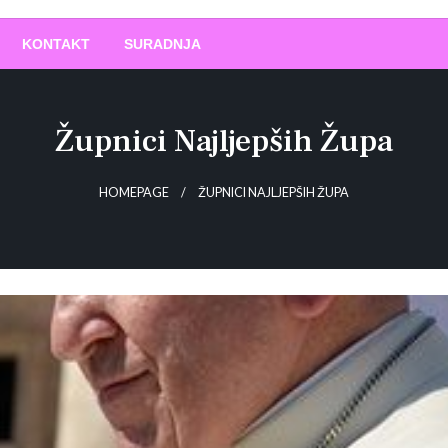
O
!
KONTAKT
SURADNJA
Župnici Najljepših Župa
HOMEPAGE
ŽUPNICI NAJLJEPŠIH ŽUPA