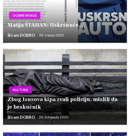
DOBRE KNJIGE
Matija ŠTAHAN: Uskrsnuće…
Biram DOBRO
19. srpnja 2025.
KULTURA
Zbog Isusova kipa zvali policiju, mislili da
je beskućnik
Biram DOBRO
20. listopada 2020.