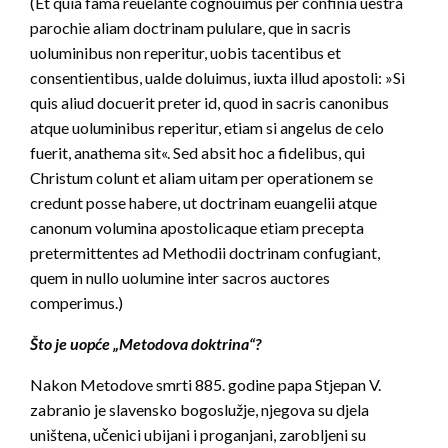
(Et quia fama reuelante cognouimus per confinia uestra
parochie aliam doctrinam pululare, que in sacris
uoluminibus non reperitur, uobis tacentibus et
consentientibus, ualde doluimus, iuxta illud apostoli: »Si
quis aliud docuerit preter id, quod in sacris canonibus
atque uoluminibus reperitur, etiam si angelus de celo
fuerit, anathema sit«. Sed absit hoc a fidelibus, qui
Christum colunt et aliam uitam per operationem se
credunt posse habere, ut doctrinam euangelii atque
canonum volumina apostolicaque etiam precepta
pretermittentes ad Methodii doctrinam confugiant,
quem in nullo uolumine inter sacros auctores
comperimus.)
Što je uopće „Metodova doktrina“?
Nakon Metodove smrti 885. godine papa Stjepan V.
zabranio je slavensko bogoslužje, njegova su djela
uništena, učenici ubijani i proganjani, zarobljeni su