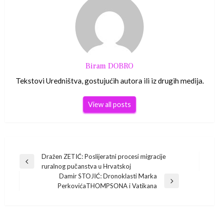
Biram DOBRO
Tekstovi Uredništva, gostujućih autora ili iz drugih medija.
View all posts
Navigacija
Dražen ZETIĆ: Poslijeratni procesi migracije
Previous
ruralnog pučanstva u Hrvatskoj
Post
objava
Damir STOJIĆ: Dronoklasti Marka
Next
PerkovićaTHOMPSONA i Vatikana
Post