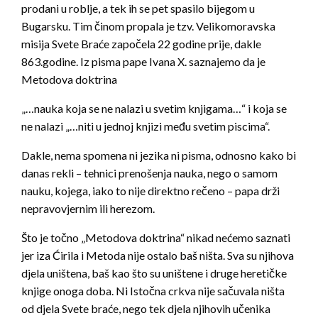
prodani u roblje, a tek ih se pet spasilo bijegom u
Bugarsku. Tim činom propala je tzv. Velikomoravska
misija Svete Braće započela 22 godine prije, dakle
863.godine. Iz pisma pape Ivana X. saznajemo da je
Metodova doktrina
„…nauka koja se ne nalazi u svetim knjigama…“ i koja se
ne nalazi „…niti u jednoj knjizi među svetim piscima“.
Dakle, nema spomena ni jezika ni pisma, odnosno kako bi
danas rekli – tehnici prenošenja nauka, nego o samom
nauku, kojega, iako to nije direktno rečeno – papa drži
nepravovjernim ili herezom.
Što je točno „Metodova doktrina“ nikad nećemo saznati
jer iza Ćirila i Metoda nije ostalo baš ništa. Sva su njihova
djela uništena, baš kao što su uništene i druge heretičke
knjige onoga doba. Ni Istočna crkva nije sačuvala ništa
od djela Svete braće, nego tek djela njihovih učenika