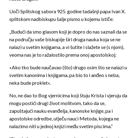
Uoči Splitskog sabora 925. godine tadašnji papa Ivan X.
splitskom nadbiskupu šalje pismo u kojemu ističe:
„Budući da smo glasom koji je dopro do nas saznali da se
na području vaše biskupije širi druga nauka koja se ne
nalazi u svetim knjigama, a vi šutite i slažete se (s njom),
veoma nas je to ražalostilo prema onoj apostolskoj:
»Ako tko bude naučavao (što) drugo osim što se nalazi u
svetim kanonima i knjigama, pa bio to i anđeo s neba,
neka bude proklet«.
No, ne dao to Bog vjernicima koji štuju Krista i vjeruju da
mogu postići drugi život molitvom, tako da se,
zapuštajući nauku evanđelja, kanonske knjige, pa i
apostolske odredbe, utječu nauci Metoda, kojega ne
nalazimo niti u jednoj knjizi među svetim piscima.“