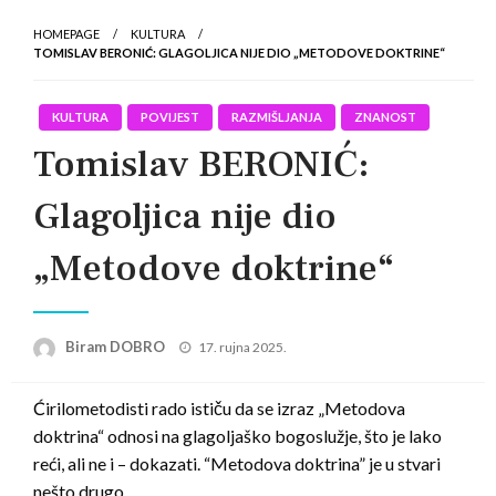
HOMEPAGE
KULTURA
TOMISLAV BERONIĆ: GLAGOLJICA NIJE DIO „METODOVE DOKTRINE“
KULTURA
POVIJEST
RAZMIŠLJANJA
ZNANOST
Tomislav BERONIĆ:
Glagoljica nije dio
„Metodove doktrine“
Posted
Biram DOBRO
17. rujna 2025.
on
Ćirilometodisti rado ističu da se izraz „Metodova
doktrina“ odnosi na glagoljaško bogoslužje, što je lako
reći, ali ne i – dokazati. “Metodova doktrina” je u stvari
nešto drugo…