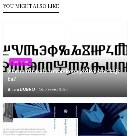
YOU MIGHT ALSO LIKE
KULTURA
Zlatna formula hrvatskoga jezika: što? kaj?
ča?
Biram DOBRO
16. prosinca 2023.