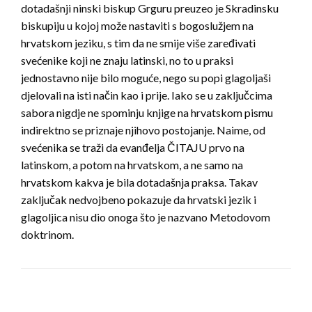
dotadašnji ninski biskup Grguru preuzeo je Skradinsku
biskupiju u kojoj može nastaviti s bogoslužjem na
hrvatskom jeziku, s tim da ne smije više zaređivati
svećenike koji ne znaju latinski, no to u praksi
jednostavno nije bilo moguće, nego su popi glagoljaši
djelovali na isti način kao i prije. Iako se u zaključcima
sabora nigdje ne spominju knjige na hrvatskom pismu
indirektno se priznaje njihovo postojanje. Naime, od
svećenika se traži da evanđelja ČITAJU prvo na
latinskom, a potom na hrvatskom, a ne samo na
hrvatskom kakva je bila dotadašnja praksa. Takav
zaključak nedvojbeno pokazuje da hrvatski jezik i
glagoljica nisu dio onoga što je nazvano Metodovom
doktrinom.