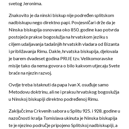
svetog Jeronima.
Znakovito je da ninski biskup nije podređen splitskom
nadbiskupu nego direktno papi. Povjesničari drže da je
Ninska biskupija osnovana oko 850. godine kao potvrda
postojeće prakse bogoslužja na hrvatskom jeziku s
ciljem udaljavanja tadašnjih hrvatskih vladara od Bizanta
i približavanja Rimu. Dakle, hrvatska biskupija, djelovala
je barem dvadeset godina PRIJE tzv. Velikomoravske
misije tako da nema govora o bilo kakvom utjecaju Svete
braće na njezin razvoj.
Ovdje treba istaknuti da papa Ivan X. osuđuje samo
Metodovu doktrinu, ali ne i praksu hrvatskog bogoslužja
u Ninskoj biskupiji direktno podređenoj Rimu.
Zaključcima Crkvenih sabora u Splitu 925. i 928. godine u
nazočnosti kralja Tomislava ukinuta je Ninska biskupija
te je njezino područje pripojeno Splitskoj nadbiskupiji, a