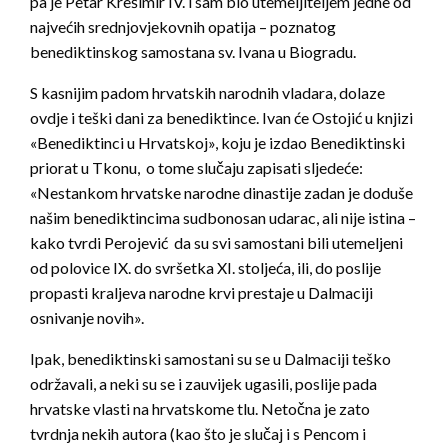
pa je Petar Krešimir IV. i sam bio utemeljiteljem jedne od
najvećih srednjovjekovnih opatija – poznatog
benediktinskog samostana sv. Ivana u Biogradu.
S kasnijim padom hrvatskih narodnih vladara, dolaze
ovdje i teški dani za benediktince. Ivan će Ostojić u knjizi
«Benediktinci u Hrvatskoj», koju je izdao Benediktinski
priorat u Tkonu, o tome slučaju zapisati sljedeće:
«Nestankom hrvatske narodne dinastije zadan je doduše
našim benediktincima sudbonosan udarac, ali nije istina –
kako tvrdi Perojević da su svi samostani bili utemeljeni
od polovice IX. do svršetka XI. stoljeća, ili, do poslije
propasti kraljeva narodne krvi prestaje u Dalmaciji
osnivanje novih».
Ipak, benediktinski samostani su se u Dalmaciji teško
održavali, a neki su se i zauvijek ugasili, poslije pada
hrvatske vlasti na hrvatskome tlu. Netočna je zato
tvrdnja nekih autora (kao što je slučaj i s Pencom i