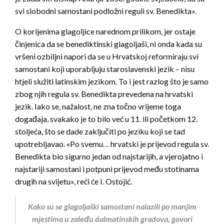
svi slobodni samostani podložni reguli sv. Benedikta».
O korijenima glagoljice narednom prilikom, jer ostaje
činjenica da se benediktinski glagoljaši, ni onda kada su
vršeni ozbiljni napori da se u Hrvatskoj reformiraju svi
samostani koji uporabljuju staroslavenski jezik – nisu
htjeli služiti latinskim jezikom. To i jest razlog što je samo
zbog njih regula sv. Benedikta prevedena na hrvatski
jezik. Iako se, nažalost, ne zna točno vrijeme toga
događaja, svakako je to bilo već u 11. ili početkom 12.
stoljeća, što se dade zaključiti po jeziku koji se tad
upotrebljavao. «Po svemu… hrvatski je prijevod regula sv.
Benedikta bio sigurno jedan od najstarijih, a vjerojatno i
najstariji samostani i potpuni prijevod među stotinama
drugih na svijetu», reći će I. Ostojić.
Kako su se glagoljaški samostani nalazili po manjim
mjestima u zaleđu dalmatinskih gradova, govori