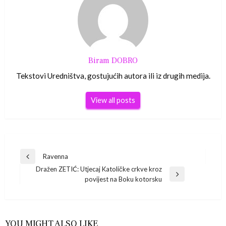
Biram DOBRO
Tekstovi Uredništva, gostujućih autora ili iz drugih medija.
View all posts
Navigacija
Ravenna
Previous
Dražen ZETIĆ: Utjecaj Katoličke crkve kroz
Post
objava
Next
povijest na Boku kotorsku
Post
YOU MIGHT ALSO LIKE