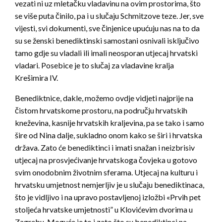
vezati ni uz mletačku vladavinu na ovim prostorima, što
se više puta činilo, pa i u slučaju Schmitzove teze. Jer, sve
vijesti, svi dokumenti, sve činjenice upućuju nas na to da
su se ženski benediktinski samostani osnivali isključivo
tamo gdje su vladali ili imali neosporan utjecaj hrvatski
vladari. Posebice je to slučaj za vladavine kralja
Krešimira IV.
Benediktnice, dakle, možemo ovdje vidjeti najprije na
čistom hrvatskome prostoru, na području hrvatskih
kneževina, kasnije hrvatskih kraljevina, pa se tako i samo
šire od Nina dalje, sukladno onom kako se širi i hrvatska
država. Zato će benediktinci i imati snažan i neizbrisiv
utjecaj na prosvjećivanje hrvatskoga čovjeka u gotovo
svim onodobnim životnim sferama. Utjecaj na kulturu i
hrvatsku umjetnost nemjerljiv je u slučaju benediktinaca,
što je vidljivo i na upravo postavljenoj izložbi «Prvih pet
stoljeća hrvatske umjetnosti” u Klovićevim dvorima u
Zagrebu. Moguće je to i zato što su benediktinci na