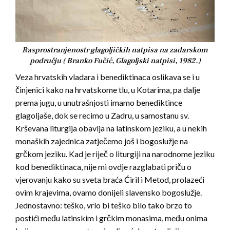
Rasprostranjenostr glagoljičkih natpisa na zadarskom
području ( Branko Fučić, Glagoljski natpisi, 1982.)
Veza hrvatskih vladara i benediktinaca oslikava se i u
činjenici kako na hrvatskome tlu, u Kotarima, pa dalje
prema jugu, u unutrašnjosti imamo benediktince
glagoljaše, dok se recimo u Zadru, u samostanu sv.
Krševana liturgija obavlja na latinskom jeziku, a u nekih
monaških zajednica zatječemo još i bogoslužje na
grčkom jeziku. Kad je riječ o liturgiji na narodnome jeziku
kod benediktinaca, nije mi ovdje razglabati priču o
vjerovanju kako su sveta braća Ćiril i Metod, prolazeći
ovim krajevima, ovamo donijeli slavensko bogoslužje.
Jednostavno: teško, vrlo bi teško bilo tako brzo to
postići među latinskim i grčkim monasima, među onima