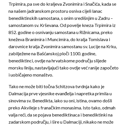
Trpimira, pa sve do kraljeva Zvonimira i Snačića, kada se
na našem jadranskom prostoru osniva cijeli lanac
benediktinskih samostana, s onim središnjim u Zadru –
samostanom sv. Krševana. Od povelje kneza Trpimira iz
852. godine o osnivanju samostana u Rižnicama, preko
kneževa Branimira i Muncimira, do kralja Tomislava i
darovnice kralja Zvonimira samostanu sv. Lucije na Krku,
zabilježene na Bašćanskoj ploči 1100. godine,
benediktinci, ovdje na hrvatskome području slijede
morsku liniju, nastavljajući tako ovdje već ranije započeto
i uobičajeno monaštvo.
Tako ne može biti točna Schitzova tvrdnja kako je
Dalmacija prve vjesnike evanđelja i napretka primila u
sinovima sv. Benedikta, iako su oni, istina, ovamo došli
preko Akvileje s franačkim monasima. Isto tako, odmah
valja reći, da se pojava benediktinaca i benediktinki na
zadarskom području, i šire u Dalmaciji, nikako ne može