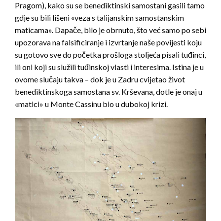
Pragom), kako su se benediktinski samostani gasili tamo
gdje su bili lišeni «veza s talijanskim samostanskim
maticama». Dapače, bilo je obrnuto, što već samo po sebi
upozorava na falsificiranje i izvrtanje naše povijesti koju
su gotovo sve do početka prošloga stoljeća pisali tuđinci,
ili oni koji su služili tuđinskoj vlasti i interesima. Istina je u
ovome slučaju takva – dok je u Zadru cvijetao život
benediktinskoga samostana sv. Krševana, dotle je onaj u
«matici» u Monte Cassinu bio u dubokoj krizi.