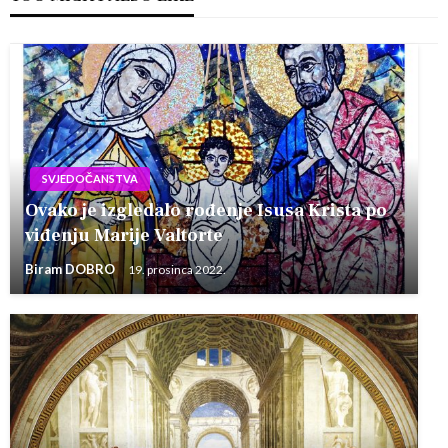
SVJEDOČANSTVA
Ovako je izgledalo rođenje Isusa Krista po
viđenju Marije Valtorte
Biram DOBRO
19. prosinca 2022.