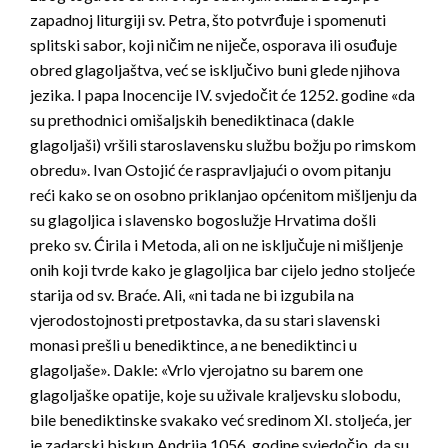
zapadnoj liturgiji sv. Petra, što potvrđuje i spomenuti
splitski sabor, koji ničim ne niječe, osporava ili osuđuje
obred glagoljaštva, već se isključivo buni glede njihova
jezika. I papa Inocencije IV. svjedočit će 1252. godine «da
su prethodnici omišaljskih benediktinaca (dakle
glagoljaši) vršili staroslavensku službu božju po rimskom
obredu». Ivan Ostojić će raspravljajući o ovom pitanju
reći kako se on osobno priklanjao općenitom mišljenju da
su glagoljica i slavensko bogoslužje Hrvatima došli
preko sv. Ćirila i Metoda, ali on ne isključuje ni mišljenje
onih koji tvrde kako je glagoljica bar cijelo jedno stoljeće
starija od sv. Braće. Ali, «ni tada ne bi izgubila na
vjerodostojnosti pretpostavka, da su stari slavenski
monasi prešli u benediktince, a ne benediktinci u
glagoljaše». Dakle: «Vrlo vjerojatno su barem one
glagoljaške opatije, koje su uživale kraljevsku slobodu,
bile benediktinske svakako već sredinom XI. stoljeća, jer
je zadarski biskup Andrija 1056. godine svjedočio, da su