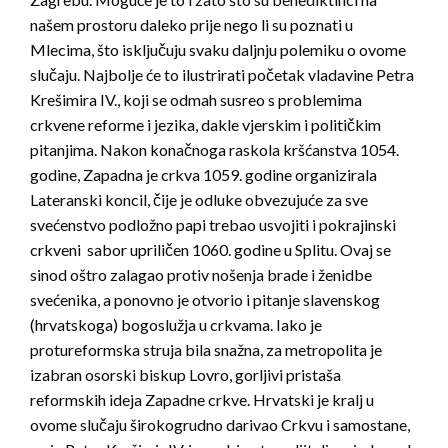
našem prostoru daleko prije nego li su poznati u
Mlecima, što isključuju svaku daljnju polemiku o ovome
slučaju. Najbolje će to ilustrirati početak vladavine Petra
Krešimira IV., koji se odmah susreo s problemima
crkvene reforme i jezika, dakle vjerskim i političkim
pitanjima. Nakon konačnoga raskola kršćanstva 1054.
godine, Zapadna je crkva 1059. godine organizirala
Lateranski koncil, čije je odluke obvezujuće za sve
svećenstvo podložno papi trebao usvojiti i pokrajinski
crkveni sabor upriličen 1060. godine u Splitu. Ovaj se
sinod oštro zalagao protiv nošenja brade i ženidbe
svećenika, a ponovno je otvorio i pitanje slavenskog
(hrvatskoga) bogoslužja u crkvama. Iako je
protureformska struja bila snažna, za metropolita je
izabran osorski biskup Lovro, gorljivi pristaša
reformskih ideja Zapadne crkve. Hrvatski je kralj u
ovome slučaju širokogrudno darivao Crkvu i samostane,