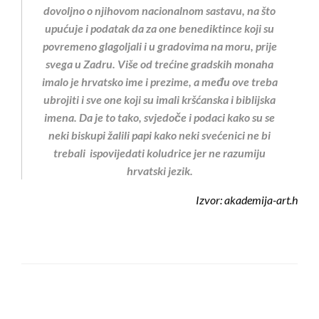
dovoljno o njihovom nacionalnom sastavu, na što
upućuje i podatak da za one benediktince koji su
povremeno glagoljali i u gradovima na moru, prije
svega u Zadru. Više od trećine gradskih monaha
imalo je hrvatsko ime i prezime, a među ove treba
ubrojiti i sve one koji su imali kršćanska i biblijska
imena. Da je to tako, svjedoče i podaci kako su se
neki biskupi žalili papi kako neki svećenici ne bi
trebali ispovijedati koludrice jer ne razumiju
hrvatski jezik.
Izvor: akademija-art.h
LEAVE A RESPONSE