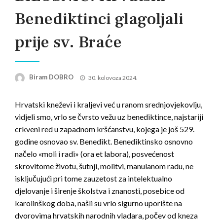
Benediktinci glagoljali
prije sv. Braće
Posted
Biram DOBRO
30. kolovoza 2024.
on
Hrvatski kneževi i kraljevi već u ranom srednjovjekovlju,
vidjeli smo, vrlo se čvrsto vežu uz benediktince, najstariji
crkveni red u zapadnom kršćanstvu, kojega je još 529.
godine osnovao sv. Benedikt. Benediktinsko osnovno
načelo «moli i radi» (ora et labora), posvećenost
skrovitome životu, šutnji, molitvi, manulanom radu, ne
isključujući pri tome zauzetost za intelektualno
djelovanje i širenje školstva i znanosti, posebice od
karolinškog doba, našli su vrlo sigurno uporište na
dvorovima hrvatskih narodnih vladara, počev od kneza