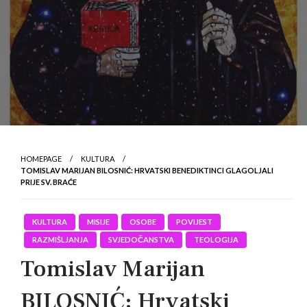
HOMEPAGE
KULTURA
TOMISLAV MARIJAN BILOSNIĆ: HRVATSKI BENEDIKTINCI GLAGOLJALI
PRIJE SV. BRAĆE
KULTURA
MISIJE
OSOBE
POVIJEST
RAZMIŠLJANJA
SVJEDOČANSTVA
TEOLOGIJA
Tomislav Marijan
BILOSNIĆ: Hrvatski