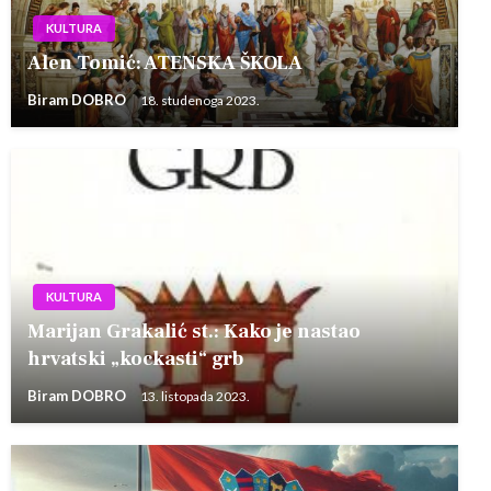
KULTURA
Alen Tomić: ATENSKA ŠKOLA
Biram DOBRO
18. studenoga 2023.
KULTURA
Marijan Grakalić st.: Kako je nastao
hrvatski „kockasti“ grb
Biram DOBRO
13. listopada 2023.