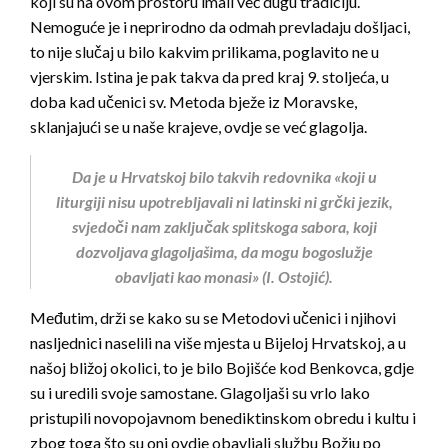
koji su na ovom prostoru imali već dugu tradiciju.
Nemoguće je i neprirodno da odmah prevladaju došljaci,
to nije slučaj u bilo kakvim prilikama, poglavito ne u
vjerskim. Istina je pak takva da pred kraj 9. stoljeća, u
doba kad učenici sv. Metoda bježe iz Moravske,
sklanjajući se u naše krajeve, ovdje se već glagolja.
Da je u Hrvatskoj bilo takvih redovnika «koji u
liturgiji nisu upotrebljavali ni latinski ni grčki jezik,
svjedoči nam zaključak splitskoga sabora, koji
dozvoljava glagoljašima, da mogu bogoslužje
obavljati kao monasi» (I. Ostojić).
Međutim, drži se kako su se Metodovi učenici i njihovi
nasljednici naselili na više mjesta u Bijeloj Hrvatskoj, a u
našoj bližoj okolici, to je bilo Bojišće kod Benkovca, gdje
su i uredili svoje samostane. Glagoljaši su vrlo lako
pristupili novopojavnom benediktinskom obredu i kultu i
zbog toga što su oni ovdje obavljali službu Božju po