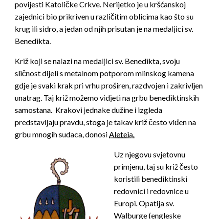
povijesti Katoličke Crkve. Nerijetko je u kršćanskoj
zajednici bio prikriven u različitim oblicima kao što su
krug ili sidro, a jedan od njih prisutan je na medaljici sv.
Benedikta.
Križ koji se nalazi na medaljici sv. Benedikta, svoju
sličnost dijeli s metalnom potporom mlinskog kamena
gdje je svaki krak pri vrhu proširen, razdvojen i zakrivljen
unatrag. Taj križ možemo vidjeti na grbu benediktinskih
samostana. Krakovi jednake dužine i izgleda
predstavljaju pravdu, stoga je takav križ često viđen na
grbu mnogih sudaca, donosi
Aleteia.
Uz njegovu svjetovnu
primjenu, taj su križ često
koristili benediktinski
redovnici i redovnice u
Europi. Opatija sv.
Walburge (engleske