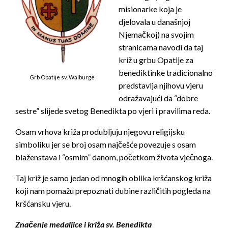
misionarke koja je
djelovala u današnjoj
Njemačkoj) na svojim
stranicama navodi da taj
križ u grbu Opatije za
benediktinke tradicionalno
Grb Opatije sv. Walburge
predstavlja njihovu vjeru
odražavajući da “dobre
sestre” slijede svetog Benedikta po vjeri i pravilima reda.
Osam vrhova križa produbljuju njegovu religijsku
simboliku jer se broj osam najčešće povezuje s osam
blaženstava i “osmim” danom, početkom života vječnoga.
Taj križ je samo jedan od mnogih oblika kršćanskog križa
koji nam pomažu prepoznati dubine različitih pogleda na
kršćansku vjeru.
Značenje medaljice i križa sv. Benedikta