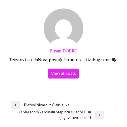
Biram DOBRO
Tekstovi Uredništva, gostujućih autora ili iz drugih medija.
View all posts
Navigacija
Blaženi Nivard iz Clairvauxa
Previous
O blaženom kardinalu Stepincu svjedočili su
Post
objava
Next
njegovi suvremenici
Post