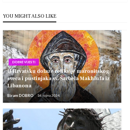
YOU MIGHT ALSO LIKE
DOBRE VIJESTI
U Hrvatsku dolaze relikvije maronitskog
sveca i pustinjaka sv. Šarbela Makhlufa iz
Libanona
Biram DOBRO
16. rujna 2024.