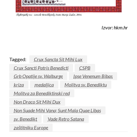
Izvor: hkm.hr
Tagged:
Crux Sancta Sit Mihi Lux
Crux Sancti Patris Benedicti
CSPB
Grb Opatije sv. Walburge
Ipse Venenum Bibas
kriza
medaljica
Molitva sv. Benediktu
Molitva za Benediktinski red
Non Draco Sit Mihi Dux
Non Suade Mihi Vana; Sunt Mala Quae Libas
sv. Benedikt
Vade Retro Satana
zaštitniku Europe