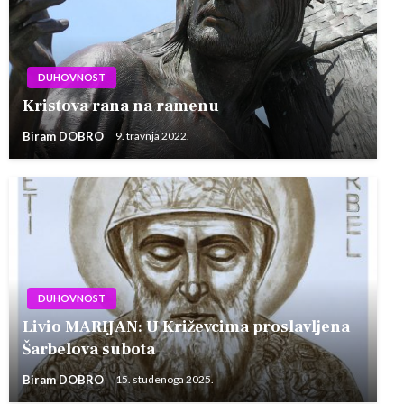
DUHOVNOST
Kristova rana na ramenu
Biram DOBRO
9. travnja 2022.
DUHOVNOST
Livio MARIJAN: U Križevcima proslavljena
Šarbelova subota
Biram DOBRO
15. studenoga 2025.