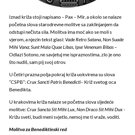
Iznad križa stoji napisano – Pax – Mir, a okolo se nalaze
početna slova starodrevne molitve sa zaklinjanjem da
odstupi nečista sila. Molitva ima moć ako se moli s
vjerom, a njezin tekst glasi:
Vade Retro Satana, Non Suade
Mihi Vana; Sunt Mala Quae Libas, Ipse Venenum Bibas
–
Odlazi Sotono, ne savjetuj me ispraznostima, zlo je ono
što nudiš, sam pij svoj otrov.
U četiri prazna polja pokraj križa uokvirena su slova
“CSPB”:
Crux Sancti Patris Benedicti
– Križ svetog oca
Benedikta.
U krakovima križa nalaze se početna slova sljedeće
molitve:
Crux Sancta Sit Mihi Lux, Non Draco Sit Mihi Dux
-
Križu sveti, budi meni svjetlo, nemoj me ti vraže, voditi.
Molitva za Benediktinski red