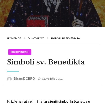
HOMEPAGE
DUHOVNOST
SIMBOLI SV. BENEDIKTA
DUHOVNOST
Simboli sv. Benedikta
Posted
Biram DOBRO
11. veljače 2019.
on
Križ je najrašireniji i najizraženiji simbol kršćanstva u