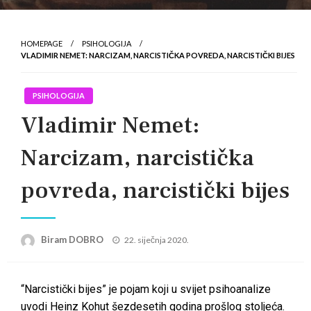
HOMEPAGE
PSIHOLOGIJA
VLADIMIR NEMET: NARCIZAM, NARCISTIČKA POVREDA, NARCISTIČKI BIJES
PSIHOLOGIJA
Vladimir Nemet:
Narcizam, narcistička
povreda, narcistički bijes
Posted
Biram DOBRO
22. siječnja 2020.
on
“Narcistički bijes” je pojam koji u svijet psihoanalize
uvodi Heinz Kohut šezdesetih godina prošlog stoljeća.