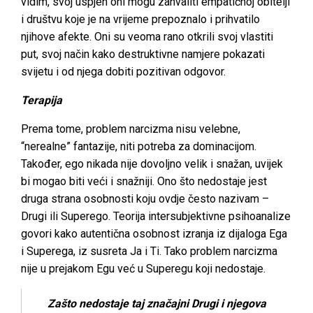
vidim, svoj uspjeh oni mogu zahvaliti empatičnoj obitelji
i društvu koje je na vrijeme prepoznalo i prihvatilo
njihove afekte. Oni su veoma rano otkrili svoj vlastiti
put, svoj način kako destruktivne namjere pokazati
svijetu i od njega dobiti pozitivan odgovor.
Terapija
Prema tome, problem narcizma nisu velebne,
“nerealne” fantazije, niti potreba za dominacijom.
Također, ego nikada nije dovoljno velik i snažan, uvijek
bi mogao biti veći i snažniji. Ono što nedostaje jest
druga strana osobnosti koju ovdje često nazivam –
Drugi ili Superego. Teorija intersubjektivne psihoanalize
govori kako autentična osobnost izranja iz dijaloga Ega
i Superega, iz susreta Ja i Ti. Tako problem narcizma
nije u prejakom Egu već u Superegu koji nedostaje.
Zašto nedostaje taj značajni Drugi i njegova