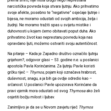
prema smrti, nije ništa drugo nego neprestana
narcistička povreda koja stvara ljutnju. Ako prihvatimo
svoje afekte, posebno te “negativne” osjećaje ljutnje i
bijesa, ne moramo odustati od svojih ambicija, želja i
žudnji. Ne moramo tražiti spas u svijetu mistike i
duhovnosti u kojem ćemo obitavati poput duha. Ako
prihvatimo život kao neprestanu povredu koja nas
opravdano ljuti, možemo ostvariti svoju autentičnost.
Na pitanje – Kada je Zapadno društvo označilo ljutnju
grijehom?, odgovor glasi – 53. godine n.e. u poslanici
apostola Pavla Korinćanima. Za ljutnju Pavle koristi
grčku riječ –
Thymos
, pojam koji označava hrabrost,
duševnost, snagu, a ja bih ga ovdje odredio kao –
srčanost. U poslanici Pavle upozorava Korinćane da
pravi vjernik mora odustati od svog
Thymosa
ako želi
osjetiti božju milost i ljubav.
Zanimljivo je da se u Novom zavjetu riječ
Thymos