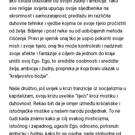
ako osoba odustane od svojih žudnji i ambicija. Tako
sve religije svijeta upućuju svoje sljedbenike na
skromnost i samozatajnost, predlažu im različite
duhovne tehnike i vježbe kojima će svoje tijelo pročistiti
od želja. Bdjenje i post neke su od uobičajenih metoda
čišćenja. Pravi je vjernik onaj tko je uspio pokoriti svoje
misli i svoje tijelo, onaj tko može kontrolirati i nadzirati
svoje afekte i fantazije s ciljem da jednom do kraja
uništi svoj Ego. Ego, to središte osobnosti i središte
želja, ambicija i žudnji, prepreka je koja brani ulazak u
“kraljevstvo božje”.
Naše društvo, još uvijek u krizi tranzicije iz socijalizma u
kapitalizam, svoju krizu uvelike “liječi” kroz mistiku i
duhovnost. Rekao bih da je omjer između kršćanske i
istočnjačke mistike u našem narodu podjednak. To ne
čudi kada znamo kako je cilj svakog misticizma,
istočnog i zapadnog, ugasiti Ego, odnosno, potisnuti
ambiciju i žudnju, kako bi se osoba, sada slobodna od