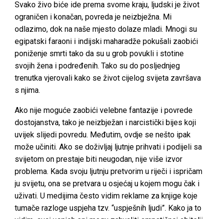
Svako živo biće ide prema svome kraju, ljudski je život
ograničen i konačan, povreda je neizbježna. Mi
odlazimo, dok na naše mjesto dolaze mladi. Mnogi su
egipatski faraoni i indijski maharadže pokušali zaobići
poniženje smrti tako da su u grob povukli i stotine
svojih žena i podređenih. Tako su do posljednjeg
trenutka vjerovali kako se život cijelog svijeta završava
s njima.
Ako nije moguće zaobići velebne fantazije i povrede
dostojanstva, tako je neizbježan i narcistički bijes koji
uvijek slijedi povredu. Međutim, ovdje se nešto ipak
može učiniti. Ako se doživljaj ljutnje prihvati i podijeli sa
svijetom on prestaje biti neugodan, nije više izvor
problema. Kada svoju ljutnju pretvorim u riječi i ispričam
ju svijetu, ona se pretvara u osjećaj u kojem mogu čak i
uživati. U medijima često vidim reklame za knjige koje
tumače razloge uspjeha tzv. “uspješnih ljudi”. Kako ja to