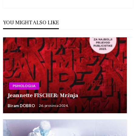
Post
YOU MIGHT ALSO LIKE
PSIHOLOGIJA
Jeannette FISCHER: Mržnja
Biram DOBRO
26. prosinca 2024.