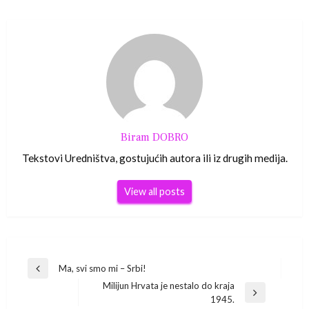
Biram DOBRO
Tekstovi Uredništva, gostujućih autora ili iz drugih medija.
View all posts
Navigacija
Ma, svi smo mi – Srbi!
Previous
Milijun Hrvata je nestalo do kraja
Post
objava
Next
1945.