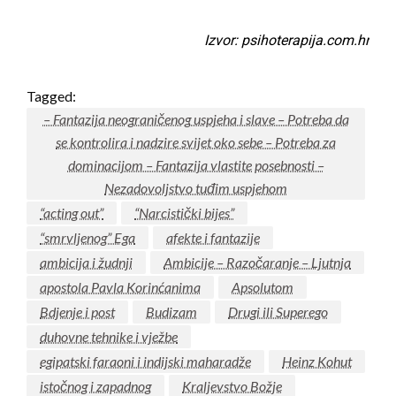
Izvor: psihoterapija.com.hr
Tagged:
– Fantazija neograničenog uspjeha i slave – Potreba da
se kontrolira i nadzire svijet oko sebe – Potreba za
dominacijom – Fantazija vlastite posebnosti –
Nezadovoljstvo tuđim uspjehom
“acting out”
“Narcistički bijes”
“smrvljenog” Ega
afekte i fantazije
ambicija i žudnji
Ambicije – Razočaranje – Ljutnja
apostola Pavla Korinćanima
Apsolutom
Bdjenje i post
Budizam
Drugi ili Superego
duhovne tehnike i vježbe
egipatski faraoni i indijski maharadže
Heinz Kohut
istočnog i zapadnog
Kraljevstvo Božje