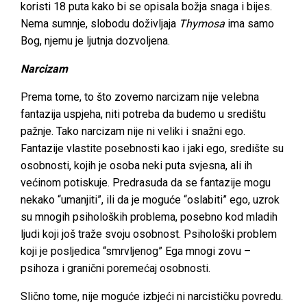
koristi 18 puta kako bi se opisala božja snaga i bijes.
Nema sumnje, slobodu doživljaja
Thymosa
ima samo
Bog, njemu je ljutnja dozvoljena.
Narcizam
Prema tome, to što zovemo narcizam nije velebna
fantazija uspjeha, niti potreba da budemo u središtu
pažnje. Tako narcizam nije ni veliki i snažni ego.
Fantazije vlastite posebnosti kao i jaki ego, središte su
osobnosti, kojih je osoba neki puta svjesna, ali ih
većinom potiskuje. Predrasuda da se fantazije mogu
nekako “umanjiti”, ili da je moguće “oslabiti” ego, uzrok
su mnogih psiholoških problema, posebno kod mladih
ljudi koji još traže svoju osobnost. Psihološki problem
koji je posljedica “smrvljenog” Ega mnogi zovu –
psihoza i granični poremećaj osobnosti.
Slično tome, nije moguće izbjeći ni narcističku povredu.