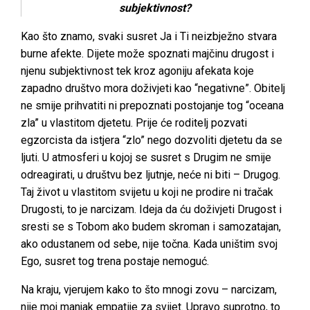
subjektivnost?
Kao što znamo, svaki susret Ja i Ti neizbježno stvara
burne afekte. Dijete može spoznati majčinu drugost i
njenu subjektivnost tek kroz agoniju afekata koje
zapadno društvo mora doživjeti kao “negativne”. Obitelj
ne smije prihvatiti ni prepoznati postojanje tog “oceana
zla” u vlastitom djetetu. Prije će roditelj pozvati
egzorcista da istjera “zlo” nego dozvoliti djetetu da se
ljuti. U atmosferi u kojoj se susret s Drugim ne smije
odreagirati, u društvu bez ljutnje, neće ni biti – Drugog.
Taj život u vlastitom svijetu u koji ne prodire ni tračak
Drugosti, to je narcizam. Ideja da ću doživjeti Drugost i
sresti se s Tobom ako budem skroman i samozatajan,
ako odustanem od sebe, nije točna. Kada uništim svoj
Ego, susret tog trena postaje nemoguć.
Na kraju, vjerujem kako to što mnogi zovu – narcizam,
nije moj manjak empatije za svijet. Upravo suprotno, to