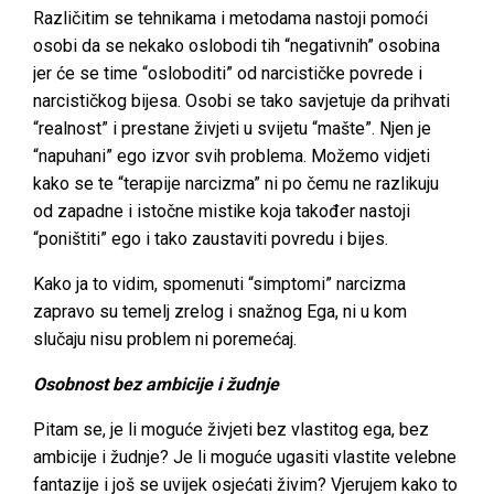
Različitim se tehnikama i metodama nastoji pomoći
osobi da se nekako oslobodi tih “negativnih” osobina
jer će se time “osloboditi” od narcističke povrede i
narcističkog bijesa. Osobi se tako savjetuje da prihvati
“realnost” i prestane živjeti u svijetu “mašte”. Njen je
“napuhani” ego izvor svih problema. Možemo vidjeti
kako se te “terapije narcizma” ni po čemu ne razlikuju
od zapadne i istočne mistike koja također nastoji
“poništiti” ego i tako zaustaviti povredu i bijes.
Kako ja to vidim, spomenuti “simptomi” narcizma
zapravo su temelj zrelog i snažnog Ega, ni u kom
slučaju nisu problem ni poremećaj.
Osobnost bez ambicije i žudnje
Pitam se, je li moguće živjeti bez vlastitog ega, bez
ambicije i žudnje? Je li moguće ugasiti vlastite velebne
fantazije i još se uvijek osjećati živim? Vjerujem kako to