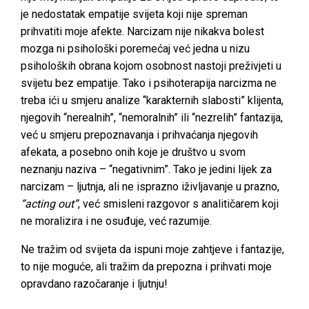
je nedostatak empatije svijeta koji nije spreman
prihvatiti moje afekte. Narcizam nije nikakva bolest
mozga ni psihološki poremećaj već jedna u nizu
psiholoških obrana kojom osobnost nastoji preživjeti u
svijetu bez empatije. Tako i psihoterapija narcizma ne
treba ići u smjeru analize “karakternih slabosti” klijenta,
njegovih “nerealnih”, “nemoralnih” ili “nezrelih” fantazija,
već u smjeru prepoznavanja i prihvaćanja njegovih
afekata, a posebno onih koje je društvo u svom
neznanju naziva – “negativnim”. Tako je jedini lijek za
narcizam – ljutnja, ali ne isprazno iživljavanje u prazno,
“acting out”
, već smisleni razgovor s analitičarem koji
ne moralizira i ne osuđuje, već razumije.
Ne tražim od svijeta da ispuni moje zahtjeve i fantazije,
to nije moguće, ali tražim da prepozna i prihvati moje
opravdano razočaranje i ljutnju!