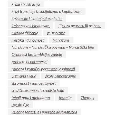
kriza i frustracija
krizi tranzicije iz socijalizma u kapitalizam
kršćanske i istočnjačke mistike
kršćanstvo i hinduizam
lijek za neurozu ili psihozu
metoda čišćenja
misticizma
mistiku i duhovnost
Narcizam
Narcizam – Narcistička povreda – Narcistički bije
Osobnost bez ambicije i žudnje
problem ni poremećaj
psihoza i granični poremećaj osobnosti
Sigmund Freud
škole psihoterapije
skromnost i samozatajnost
središte osobnosti i središte želja
tehnikama i metodama
terapija
Thymos
ugasiti Ego
velebne fantazije i povrede dostojanstva