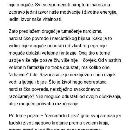
nije moguće. Svi su spomenuti simptomi narcizma
zapravo jedini izvor naše motivacije i životne energije,
jedini izvor naše vitalnosti.
Zato predlažem drugačije tumačenje narcizma,
narcističke povrede i narcističkog bijesa. Kako ja to
vidim, nije moguće odustati od vlastitog ega, nije
moguće ublažiti velebne fantazije. Onaj tko u tome
uspije više nije posve živ, više nije – čovjek. Od vlastitih
velebnih fantazija ne treba odustati, ma koliko one
“arhaične” bile. Razočaranje je neizbježno i ono uvijek
vodi u ljutnju i bijes. Što je život nego neprestana
narcistička povreda, neizbježno svakodnevno
razočaranje? Nije moguće odustati od svojih očekivanja,
ali je moguće prihvatiti razočaranje.
Po tome pojam – “narcistički bijes” gubi svoj smisao jer
ljudski život, njegovo kretanje prema svojem kraju,