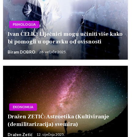
PSIHOLOGIJA
Ivan ĆELIĆ: Liječnici mogu učiniti više kako
bi pomogli u oporavku od ovisnosti
Biram DOBRO
26. veljače 2025.
EKONOMIJA
Dražen ZETIĆ: Astroetika (Kultiviranje
(demilitarizacija) svemira)
Dražen Zetić
12. siječnja 2025.