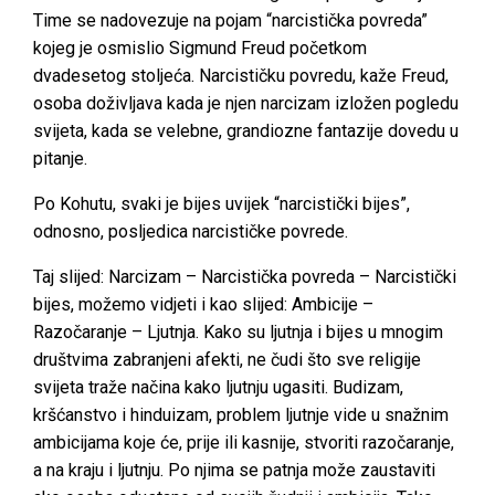
Time se nadovezuje na pojam “narcistička povreda”
kojeg je osmislio Sigmund Freud početkom
dvadesetog stoljeća. Narcističku povredu, kaže Freud,
osoba doživljava kada je njen narcizam izložen pogledu
svijeta, kada se velebne, grandiozne fantazije dovedu u
pitanje.
Po Kohutu, svaki je bijes uvijek “narcistički bijes”,
odnosno, posljedica narcističke povrede.
Taj slijed: Narcizam – Narcistička povreda – Narcistički
bijes, možemo vidjeti i kao slijed: Ambicije –
Razočaranje – Ljutnja. Kako su ljutnja i bijes u mnogim
društvima zabranjeni afekti, ne čudi što sve religije
svijeta traže načina kako ljutnju ugasiti. Budizam,
kršćanstvo i hinduizam, problem ljutnje vide u snažnim
ambicijama koje će, prije ili kasnije, stvoriti razočaranje,
a na kraju i ljutnju. Po njima se patnja može zaustaviti