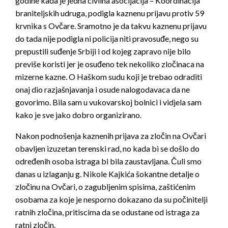
godine kada je jedna civilna asocijacija – Koordinacija
braniteljskih udruga, podigla kaznenu prijavu protiv 59
krvnika s Ovčare. Sramotno je da takvu kaznenu prijavu
do tada nije podigla ni policija niti pravosuđe, nego su
prepustili suđenje Srbiji i od kojeg zapravo nije bilo
previše koristi jer je osuđeno tek nekoliko zločinaca na
mizerne kazne. O Haškom sudu koji je trebao odraditi
onaj dio razjašnjavanja i osude nalogodavaca da ne
govorimo. Bila sam u vukovarskoj bolnici i vidjela sam
kako je sve jako dobro organizirano.
Nakon podnošenja kaznenih prijava za zločin na Ovčari
obavljen izuzetan terenski rad, no kada bi se došlo do
određenih osoba istraga bi bila zaustavljana. Čuli smo
danas u izlaganju g. Nikole Kajkića šokantne detalje o
zločinu na Ovčari, o zagubljenim spisima, zaštićenim
osobama za koje je nesporno dokazano da su počinitelji
ratnih zločina, pritiscima da se odustane od istraga za
ratni zločin.