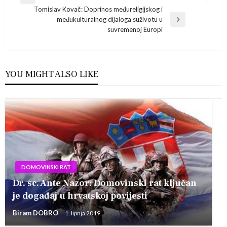
Previous
Tomislav Kovač: Doprinos međureligijskog i
Post
objava
međukulturalnog dijaloga suživotu u
Next
suvremenoj Europi
Post
YOU MIGHT ALSO LIKE
DOMOVINSKI RAT
Dr. sc. Ante Nazor: Domovinski rat ključan
je događaj u hrvatskoj povijesti
Biram DOBRO
1. lipnja 2019.