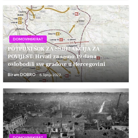
DOMOVINSKI RAT
POTPUNI ŠOK ZA SRBE! AKCIJA ZA
POVIJEST: Hrvati za samo 19 dana
oslobodili sve gradove u Hercegovini
Biram DOBRO
8. lipnja 2022.
DOMOVINSKI RAT