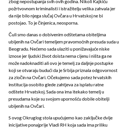
zbog nepostupanja svih ovih godina. Nikoli Kajkiću
požrtvovnom kriminalisti i istražitelju velika zahvala jer
da nije bilo njega slučaj Ovčara u Hrvatskoj ne bi
postojao. To je činjenica, neosporna.
Čuli smo danas o dobivenim odštetama obiteljima
ubijenih na Ovčari temeljem pravomoćnih presuda suda u
Beogradu. Nećemo sada ulaziti u ponižavajuće niske
iznose jer ljudski život doista nema cijenu i ništa ga ne
može nadoknaditi ali ovo je temelj za daljnje postupke
koji se otvaraju budući da je Srbija priznala odgovornost
za zločin na Ovčari. Očekujemo sada potez hrvatskih
institucija osobito glede zahtjeva za isplatu ratne
odštete Hrvatskoj. Sada ona ima itekako temelj u
presudama koje su svojom upornošću dobile obitelji
ubijenih na Ovčari.
S ovog Okruglog stola upućujemo kao zaključke dvije
inicijative ponajprije Vladi RH koja sada ima priliku