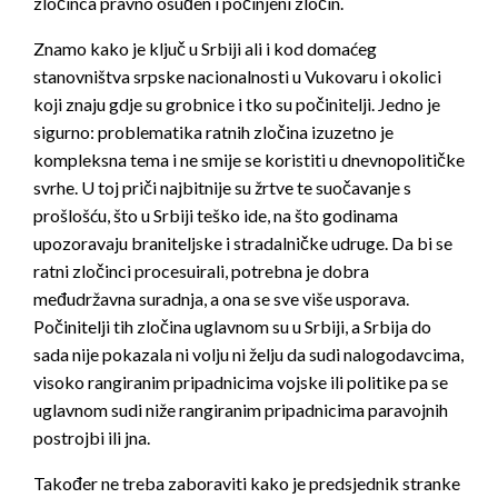
zločinca pravno osuđen i počinjeni zločin.
Znamo kako je ključ u Srbiji ali i kod domaćeg
stanovništva srpske nacionalnosti u Vukovaru i okolici
koji znaju gdje su grobnice i tko su počinitelji. Jedno je
sigurno: problematika ratnih zločina izuzetno je
kompleksna tema i ne smije se koristiti u dnevnopolitičke
svrhe. U toj priči najbitnije su žrtve te suočavanje s
prošlošću, što u Srbiji teško ide, na što godinama
upozoravaju braniteljske i stradalničke udruge. Da bi se
ratni zločinci procesuirali, potrebna je dobra
međudržavna suradnja, a ona se sve više usporava.
Počinitelji tih zločina uglavnom su u Srbiji, a Srbija do
sada nije pokazala ni volju ni želju da sudi nalogodavcima,
visoko rangiranim pripadnicima vojske ili politike pa se
uglavnom sudi niže rangiranim pripadnicima paravojnih
postrojbi ili jna.
Također ne treba zaboraviti kako je predsjednik stranke