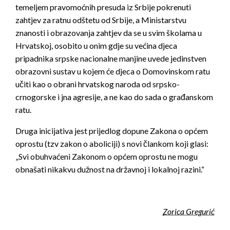
temeljem pravomoćnih presuda iz Srbije pokrenuti
zahtjev za ratnu odštetu od Srbije, a Ministarstvu
znanosti i obrazovanja zahtjev da se u svim školama u
Hrvatskoj, osobito u onim gdje su većina djeca
pripadnika srpske nacionalne manjine uvede jedinstven
obrazovni sustav u kojem će djeca o Domovinskom ratu
učiti kao o obrani hrvatskog naroda od srpsko-
crnogorske i jna agresije, a ne kao do sada o građanskom
ratu.
Druga inicijativa jest prijedlog dopune Zakona o općem
oprostu (tzv zakon o aboliciji) s novi člankom koji glasi:
„Svi obuhvaćeni Zakonom o općem oprostu ne mogu
obnašati nikakvu dužnost na državnoj i lokalnoj razini.“
Zorica Gregurić