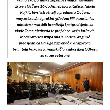
žrtve s Ovčare 16-godišnjeg Igora Kačića, Nikola
Kajkić, bivši istražitelj u predmetu Ovčara,
mag.act.soc/mag.rel.int gđa Ana Filko izaslanica
ministra hrvatskih branitelja i potpredsjednika
vlade Tome Medveda te prof.dr.sc. Josip Jurčević.
Moderatorica skupa bila je Zorica Gregurić
predsjednica Udruge zagrebački dragovoljci
branitelji Vukovara i vanjski član saborskog Odbora
za ratne veterane