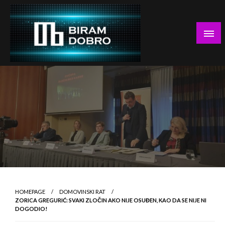
Skip
to
content
… jer BUDUĆNOST nema drugo IME!
Biram DOBRO
HOMEPAGE
DOMOVINSKI RAT
ZORICA GREGURIĆ: SVAKI ZLOČIN AKO NIJE OSUĐEN, KAO DA SE NIJE NI
DOGODIO!