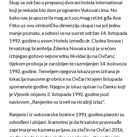
Skup se održao u prepunoj dvorani hotela International
koji je nekada bio dom prognanim Vukovarcima. No
kako nas je upozorila mag.act.soc/mag.rel.int gđa Ana
Filko uz ovu simboličku dimenziju skupa i na još jednu
manje poznatu, a odnosi se na susret održan 14. listopada
1992. godine u ovom Hotelu između dr. Clydea Snowa i
hrvatskog branitelja Zdenka Novaka koji je srećom
izbjegao gotovo neposrednu likvidaciju na Ovčaru;
tijekom proboja je zarobljen te razmijenjen 14. kolovoza
1992. godine. Temeljem njegova iskaza precizirana je
lokacija masovne grobnice na Ovčari krajem listopada
spomenute godine. Njegov je iskaz opisan i u članku koji
je Vjesnik objavio 2. listopada 1992. godine pod
naslovom „Ranjenike su izveli na stražnji izlaz“.
Ranjenici iz vukovarske bolnice 1991. godine planski su
odvođeni i ubijani. Sramotno je da hrvatsko pravosuđe
zaprima prvu kaznenu prijavu za zločin na Ovčari 2016.