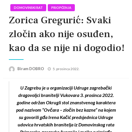
DOMOVINSKI RAT
PRIOPĆENJA
Zorica Gregurić: Svaki
zločin ako nije osuđen,
kao da se nije ni dogodio!
Posted
Biram DOBRO
5. prosinca 2022.
on
U Zagrebu je u organizaciji Udruge zagrebački
dragovoljci branitelji Vukovara 3. prosinca 2022.
godine održan Okrugli stol znanstvenog karaktera
pod nazivom “Ovčara – zločin bez kazne” na kojem
su govorili gđa Irena Kačić predsjednica Udruge
udovica hrvatskih branitelja iz Domovinskog rata
Primorsko-goranske županije i majke najmlađe