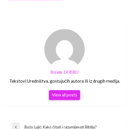
Biram DOBRO
Tekstovi Uredništva, gostujućih autora ili iz drugih medija.
View all posts
Navigacija
Božo Lujić: Kako čitati i razumijevati Bibliju?