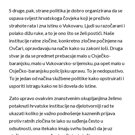
S druge, pak, strane politika je dobro organizirana da se
uspava svijest hrvatskoga čovjeka koji je preživio
strahote rata i zna istinu o Vukovaru. Ljudi su razočarani i
polako dižu ruke, a to je ono što se želi postići. Naše
institucije ratne zločine, konkretno zločine počinjene na
Ovčari, opravdavaju na način kako su zakoni loši. Druga
stvar je da se predmet prebacuje malo u Osječko-
baranjsku, malo u Vukovarsko-srijemsku, pa opet malo u
Osječko-baranjsku policijsku upravu. To je nedopustivo.
To je jedan od načina službene politike kako opstruirati i
usporiti istragu kako ne bi dovela do istine.
Zato upravo ovakvim znanstvenim okupljanjima želimo
potaknuti hrvatske institucije na djelotvorniji rad te
ukazati koliko je važno podnošenje kaznenih prijava
protiv ratnih zločina te iako su suđenja često u
odsutnosti, ona itekako imaju svrhu budući da je uz