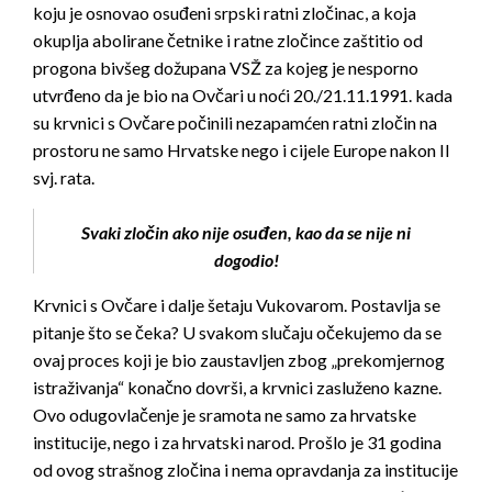
koju je osnovao osuđeni srpski ratni zločinac, a koja
okuplja abolirane četnike i ratne zločince zaštitio od
progona bivšeg dožupana VSŽ za kojeg je nesporno
utvrđeno da je bio na Ovčari u noći 20./21.11.1991. kada
su krvnici s Ovčare počinili nezapamćen ratni zločin na
prostoru ne samo Hrvatske nego i cijele Europe nakon II
svj. rata.
Svaki zločin ako nije osuđen, kao da se nije ni
dogodio!
Krvnici s Ovčare i dalje šetaju Vukovarom. Postavlja se
pitanje što se čeka? U svakom slučaju očekujemo da se
ovaj proces koji je bio zaustavljen zbog „prekomjernog
istraživanja“ konačno dovrši, a krvnici zasluženo kazne.
Ovo odugovlačenje je sramota ne samo za hrvatske
institucije, nego i za hrvatski narod. Prošlo je 31 godina
od ovog strašnog zločina i nema opravdanja za institucije