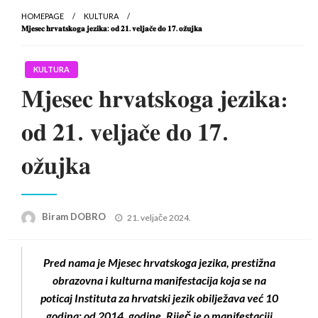
HOMEPAGE
KULTURA
𝐌𝐣𝐞𝐬𝐞𝐜 𝐡𝐫𝐯𝐚𝐭𝐬𝐤𝐨𝐠𝐚 𝐣𝐞𝐳𝐢𝐤𝐚: 𝐨𝐝 𝟐𝟏. 𝐯𝐞𝐥𝐣𝐚𝐜̌𝐞 𝐝𝐨 𝟏𝟕. 𝐨𝐳̌𝐮𝐣𝐤𝐚
KULTURA
𝐌𝐣𝐞𝐬𝐞𝐜 𝐡𝐫𝐯𝐚𝐭𝐬𝐤𝐨𝐠𝐚 𝐣𝐞𝐳𝐢𝐤𝐚:
𝐨𝐝 𝟐𝟏. 𝐯𝐞𝐥𝐣𝐚𝐜̌𝐞 𝐝𝐨 𝟏𝟕.
𝐨𝐳̌𝐮𝐣𝐤𝐚
Posted
Biram DOBRO
21. veljače 2024.
on
Pred nama je Mjesec hrvatskoga jezika, prestižna
obrazovna i kulturna manifestacija koja se na
poticaj Instituta za hrvatski jezik obilježava već 10
godina: od 2014. godine. Riječ je o manifestaciji