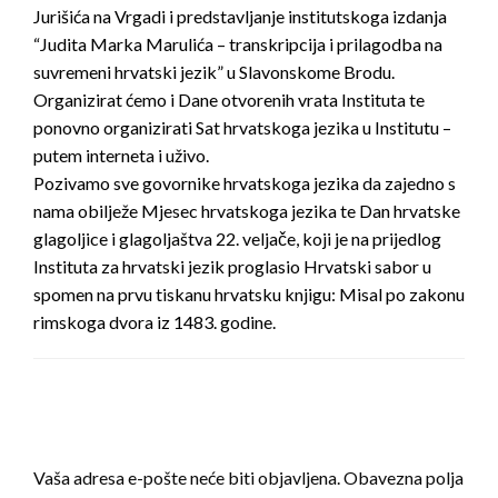
Jurišića na Vrgadi i predstavljanje institutskoga izdanja
“Judita Marka Marulića – transkripcija i prilagodba na
suvremeni hrvatski jezik” u Slavonskome Brodu.
Organizirat ćemo i Dane otvorenih vrata Instituta te
ponovno organizirati Sat hrvatskoga jezika u Institutu –
putem interneta i uživo.
Pozivamo sve govornike hrvatskoga jezika da zajedno s
nama obilježe Mjesec hrvatskoga jezika te Dan hrvatske
glagoljice i glagoljaštva 22. veljače, koji je na prijedlog
Instituta za hrvatski jezik proglasio Hrvatski sabor u
spomen na prvu tiskanu hrvatsku knjigu: Misal po zakonu
rimskoga dvora iz 1483. godine.
LEAVE A RESPONSE
Vaša adresa e-pošte neće biti objavljena.
Obavezna polja