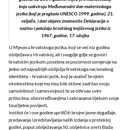
koju uokviruju Međunarodni dan materinskoga
jezika (koji je proglasio UNESCO 1999. godine), 21.
veljače, i dan objave znamenite Deklaracije o
nazivu i položaju hrvatskog književnog jezika iz
1967. godine, 17. ožujka
U Mjesecu hrvatskoga jezika, koji se već niz godina
obilježava u Hrvatskoj, ali i svugdje gdje se govori
hrvatskim jezikom, posebna se pozornost usmjeruje na
jedno od najvažnijih obilježja hrvatskoga nacionalnog
identiteta – hrvatski jezik, koji je unatoč brojnim
okolnostima koje mu nisu bile sklone zadržao svoju
samobitnost i samosvojnost te se othrvao svim
pritiscima, obezvređivanjima i zabranama tijekom svoje
tisućljetne povijesti.
Institut će i ove godine upriličiti brojne javne događaje,
predavanja i predstavljanja naših izdanja u protekloj
godini, poput obilježavanja 50. obljetnice smrti Blaža