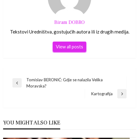
Biram DOBRO
Tekstovi Uredništva, gostujućih autora ili iz drugih medija.
View all posts
Navigacija
Tomislav BERONIĆ: Gdje se nalazila Velika
Previous
Moravska?
Post
objava
Kartografija
Next
Post
YOU MIGHT ALSO LIKE