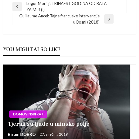
Navigacija
Logor Morinj: TRINAEST GODINA OD RATA
Previous
ZA MIR (I)
Post
objava
Guillaume Ancel: Tajne francuske intervencije
Next
u Bosni (2018)
Post
YOU MIGHT ALSO LIKE
DOMOVINSKI RAT
Tjerali su ljude u minsko polje
Biram DOBRO
27. siječnja 2019.