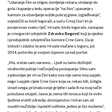
“Udaranje čim se stigne, lomljenje rebara, skidanje do
gola i kupanje u ledu, operacije “na živo”, spavanje s
kantom za obavljanje nužde pokraj glave, izglađivanje”,
svjedočili su bivši logoraši, a sud u Crnoj Gori im je
povjerovao svaku riječ. Hrvate, bivše logoraše, zastupao
je crnogorski odvjetnik
Zdravko Begović
koji je ujedno
i predsjednik odvjetničke komore Crne Gore. Da je
istinski i zdušno branio Hrvate mučene u logoru, još
2014. potvrdio je svojom izjavom za naš portal:
„Ma, sretan sam, naravno… Ljudi su tamo doživjeli
strahovite patnje i nečovječna postupanja. Silno sam
zadovoljan jer mi se čini kako ovo nije samo moj uspjeh,
nego i uspjeh cijele Crne Gore koja se, rekao bih, izdigla
iznad svega, priznala svoje grijehe i sada ih na ovaj način
pokušava okajati. Jasno je, nema tih novaca koji će ovim
ljudima vratiti zdravlje, dostojanstvo i miran san, ali
osuditi mučitelje i isplatiti odštete, jedino je što možemo”,