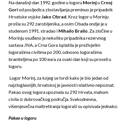
Na današnji dan 1992. godine u logoru
Morinj
u
Crnoj
Gori
od posljedica zlostavljanja preminuo je pripadnik
Hrvatske vojske
Jako Obrad
. Kroz logor u Morinju
prošla su 292 zarobljenika, a osim Obada ondje je u
studenom 1991. stradao i
Mihailo Brailo
. Za zločine u
Morinju osuđeno je nekoliko pripadnika rezervnog
sastava JNA, a Crna Gora isplatila je preživjelim
logorašima civilima po 200, odnosno logorašima
braniteljima po 100 eura za svaki dan koji su proveli u
logoru.
Logor Morinj, za kojeg se tvrdi kako je bio jedan od
najzloglasnijih, hrvatskoj je javnosti relativno nepoznat.
Pakao ovog logora upoznala su 292 Hrvata, mahom
civila iz dubrovačkog područja. Svakodnevna,
višemjesečna maltretiranja logoraši su opisivala jednako:
Pakao u logoru