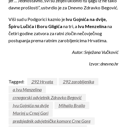
jer… Jednostavno, svi su željeli ukloniti tu ljagu iz ne tako
davne prošlosti”, ustvrdio je za Dnevno Zdravko Begović.
Viši sud u Podgorici kaznio je
Ivu Gojnića na dvije,
Špiru Lučića i Boru Gligića
na tri, a
Ivu Menzelina
na
četiri godine zatvora za ratni zločin nečovječnog
postupanja prema ratnim zarobljenicima Hrvatima.
Autor: Snježana Vučković
Izvor: dnevno.hr
Tagged:
292 Hrvata
292 zarobljenika
a Ivu Menzelina
crnogorski odvjetnik Zdravko Begović
Ivu Gojnića na dvije
Mihailo Brailo
Morinj u Crnoj Gori
predsjednik odvjetničke komore Crne Gore