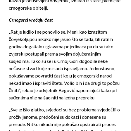
kazao je oduševljeni odvjetnik, iznikao iz stare, plemićke,
crnogorske obitelji.
Crnogorci vraćaju čast
„Rat je ludilo i ne ponovilo se. Meni, kao izrazitom
čovjekoljupcu nikako nije jasno što se tada, tih ratnih
godina događalo u glavama pojedinaca pa da su tako
zvjerski postupali prema svojim dojučerašnjim
susjedima. Tako su se i u Crnoj Gori dogodile neke
nečasne stvari koje mi sada ispravljamo. Jednostavno,
pokušavamo povratiti čast koju je crnogorski narod
nekad imao i ispraviti štetu. Volio bih i da drugi to počnu
činiti”, rekao je odvjetnik Begović napominjući kako pri
suđenjima nije naišao niti na jednu prepreku:
„Sve je išlo glatko, svjedoci su bez problema svjedočili o
proživljenome, predočeni su dokazi i donesene su
presude. Nitko nikada nije pokušao opstruirati proces