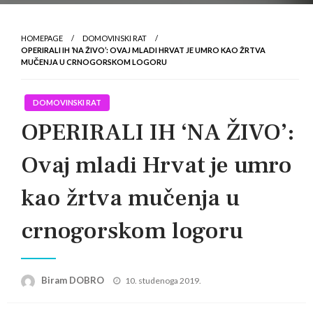
HOMEPAGE
DOMOVINSKI RAT
OPERIRALI IH ‘NA ŽIVO’: OVAJ MLADI HRVAT JE UMRO KAO ŽRTVA
MUČENJA U CRNOGORSKOM LOGORU
DOMOVINSKI RAT
OPERIRALI IH ‘NA ŽIVO’:
Ovaj mladi Hrvat je umro
kao žrtva mučenja u
crnogorskom logoru
Posted
Biram DOBRO
10. studenoga 2019.
on