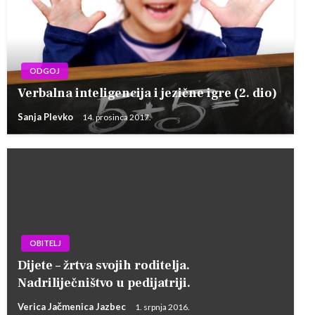
ODGOJ
Verbalna inteligencija i jezične igre (2. dio)
Sanja Plevko
14. prosinca 2017.
OBITELJ
Dijete – žrtva svojih roditelja.
Nadriliječništvo u pedijatriji.
Verica Jačmenica Jazbec
1. srpnja 2016.