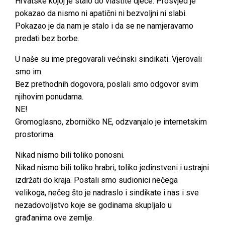
Hrvatske kojoj je stalo do vlastite djece. Prosvjed je
pokazao da nismo ni apatični ni bezvoljni ni slabi.
Pokazao je da nam je stalo i da se ne namjeravamo
predati bez borbe.
U naše su ime pregovarali većinski sindikati. Vjerovali
smo im.
Bez prethodnih dogovora, poslali smo odgovor svim
njihovim ponudama.
NE!
Gromoglasno, zborničko NE, odzvanjalo je internetskim
prostorima.
Nikad nismo bili toliko ponosni.
Nikad nismo bili toliko hrabri, toliko jedinstveni i ustrajni
izdržati do kraja. Postali smo sudionici nečega
velikoga, nečeg što je nadraslo i sindikate i nas i sve
nezadovoljstvo koje se godinama skupljalo u
građanima ove zemlje.