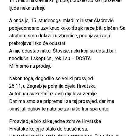
Tri velike nastavničke grupe, udružile su se i pozivale
ljude neka ustraju.
A onda je, 15. studenoga, mladi ministar Aladrović
pobjedonosno uzviknuo kako štrajk neće biti plaćen. Sa
strahom smo dolazili u zbornice, pribojavali se i
prebrojavali tko će odustati.
A nije odustao nitko. Štoviše, neki koji su dotad bili
neodlučni i skeptični, rekli su – DOSTA.
Mi nismo na prodaju.
Nakon toga, dogodilo se veliki prosvjed.
25.11. u Zagreb je pohrlila cijela Hrvatska.
Autobusi su kretali iz svih dijelova zemlje.
Danima smo se pripremali za taj prosvjed, danima
smišljali duhovite natpise za naše transparente.
Prosvjed je bio slika jedne zdrave Hrvatske.
Hrvatske kojoj je stalo do budućnosti.