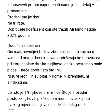
zaboravivši pritom napomenuti samo jedan detalj –
prodani ste.
Prodani ste jeftino.
Na tri rate.
Dobit ćete koeficijent koji ste tražili. Ali tamo negdje
2021. godine.
Doduše, ne baš svi.
Oni mali, nevidljivi ljudi iz zbornica, oni isti koji su s
vama od prvog dana, koji vas podržavaju bez obzira na
prijetnju naplate štrajka s njihove ionako besramno male
plaće – neće dobiti isto što i vi.
Nisu vrijedni i nisu bitni. Nikome. Ni premijeru, ni
sindikatima.
Jer što je 1% njihove članarine? Što je 1 bijedni
postotak njihovih plaća u tom moru novca koji se
svakog mjeseca slijeva u sindikalnu blagajnu?