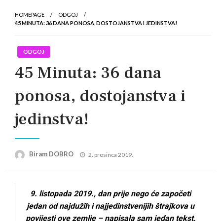
HOMEPAGE
ODGOJ
45 MINUTA: 36 DANA PONOSA, DOSTOJANSTVA I JEDINSTVA!
ODGOJ
45 Minuta: 36 dana
ponosa, dostojanstva i
jedinstva!
Posted
Biram DOBRO
2. prosinca 2019.
on
9. listopada 2019., dan prije nego će započeti
jedan od najdužih i najjedinstvenijih štrajkova u
povijesti ove zemlje – napisala sam jedan tekst.