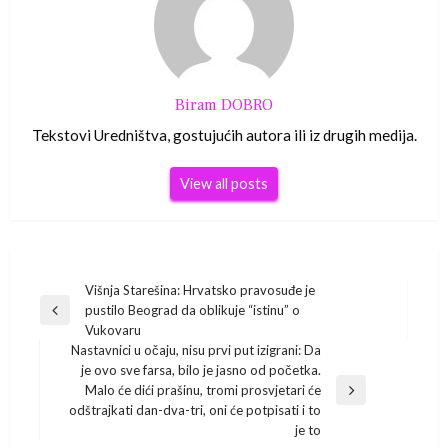
Biram DOBRO
Tekstovi Uredništva, gostujućih autora ili iz drugih medija.
View all posts
Navigacija
Višnja Starešina: Hrvatsko pravosuđe je
pustilo Beograd da oblikuje “istinu” o
Previous
objava
Vukovaru
Post
Nastavnici u očaju, nisu prvi put izigrani: Da
je ovo sve farsa, bilo je jasno od početka.
Malo će dići prašinu, tromi prosvjetari će
Next
odštrajkati dan-dva-tri, oni će potpisati i to
Post
je to