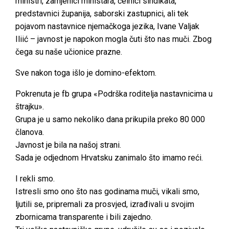
ministri, zamjenici ministara, čelnici sindikata,
predstavnici županija, saborski zastupnici, ali tek
pojavom nastavnice njemačkoga jezika, Ivane Valjak
Iliić – javnost je napokon mogla čuti što nas muči. Zbog
čega su naše učionice prazne.
Sve nakon toga išlo je domino-efektom.
Pokrenuta je fb grupa «Podrška roditelja nastavnicima u
štrajku».
Grupa je u samo nekoliko dana prikupila preko 80 000
članova.
Javnost je bila na našoj strani.
Sada je odjednom Hrvatsku zanimalo što imamo reći.
I rekli smo.
Istresli smo ono što nas godinama muči, vikali smo,
ljutili se, pripremali za prosvjed, izrađivali u svojim
zbornicama transparente i bili zajedno.