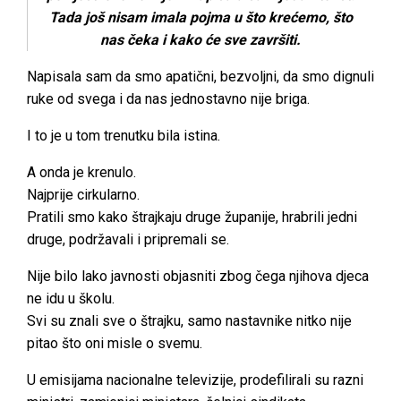
Tada još nisam imala pojma u što krećemo, što
nas čeka i kako će sve završiti.
Napisala sam da smo apatični, bezvoljni, da smo dignuli
ruke od svega i da nas jednostavno nije briga.
I to je u tom trenutku bila istina.
A onda je krenulo.
Najprije cirkularno.
Pratili smo kako štrajkaju druge županije, hrabrili jedni
druge, podržavali i pripremali se.
Nije bilo lako javnosti objasniti zbog čega njihova djeca
ne idu u školu.
Svi su znali sve o štrajku, samo nastavnike nitko nije
pitao što oni misle o svemu.
U emisijama nacionalne televizije, prodefilirali su razni