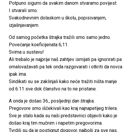
Potpuno sigurni da svakim danom stvaramo povijest.
I stvarali smo.
Svakodnevnim dolaskom u školu, popisivanjem,
izjašnjavanjem.
Od samog početka štrajka tražili smo samo jedno.
Povećanje koeficijenata 6,11.
Svima u sustavu!
Ali trebalo je najprije naš zahtjev ismijati pa ignorirati pa
omalovažavati pa tek onda razgovarati i otkriti da novca
ipak ima.
Sindikati su se zaklinjali kako neće tražiti ništa manje
od 6.11 sve dok članstvo na to ne pristane.
A onda je došao 36., posljednji dan štrajka.
Pregovore smo iščekivali kao kraj najnapetijeg trilera.
Sve je stalo kada su naši predstavnici objavili kako je
došao kraj tim mučnim i napetim pregovorima.
Tvrdili su da je postignut dogovor, najbolji za sve nas,