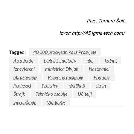
Piše: Tamara Šoić
Izvor: http://45.igma-tech.com/
Tagged:
40.000 prosvjednika iz Prosvjete
45.minuta
Čelnici sindikata
glas
Izdani
Iznevjereni
ministrica Divjak
Nastavnici
obrazovanje
Pravo na mišljenje
Premijer
Profesori
Prosvjed
sindikati
škola
Štrajk
Tehničko osoblje
Učitelji
vjeroučitelji
Vlada RH
LEAVE A RESPONSE