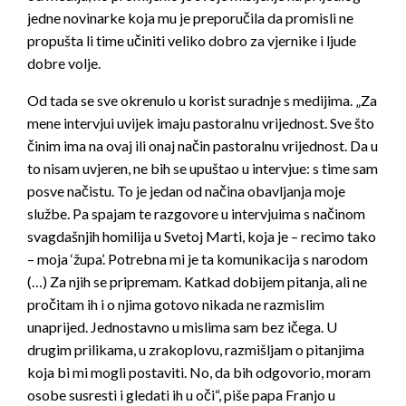
jedne novinarke koja mu je preporučila da promisli ne
propušta li time učiniti veliko dobro za vjernike i ljude
dobre volje.
Od tada se sve okrenulo u korist suradnje s medijima. „Za
mene intervjui uvijek imaju pastoralnu vrijednost. Sve što
činim ima na ovaj ili onaj način pastoralnu vrijednost. Da u
to nisam uvjeren, ne bih se upuštao u intervjue: s time sam
posve načistu. To je jedan od načina obavljanja moje
službe. Pa spajam te razgovore u intervjuima s načinom
svagdašnjih homilija u Svetoj Marti, koja je – recimo tako
– moja ‘župa’. Potrebna mi je ta komunikacija s narodom
(…) Za njih se pripremam. Katkad dobijem pitanja, ali ne
pročitam ih i o njima gotovo nikada ne razmislim
unaprijed. Jednostavno u mislima sam bez ičega. U
drugim prilikama, u zrakoplovu, razmišljam o pitanjima
koja bi mi mogli postaviti. No, da bih odgovorio, moram
osobe susresti i gledati ih u oči“, piše papa Franjo u