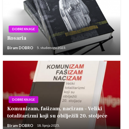
DOBRE KNJIGE
Rosaria
Biram DOBRO
5. studenoga 2023.
DOBRE KNJIGE
Komunizam, fašizam, nacizam – Veliki
totalitarizmi koji su obilježili 20. stoljeće
Biram DOBRO
18. lipnja 2025.