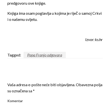
predgovoru ove knjige.
Knjiga ima osam poglavlja u kojima je riječ o samoj Crkvi
i o našemu svijetu.
Izvor: ks.hr
Tagged:
Papa Franjo odgovara
LEAVE A RESPONSE
Vaša adresa e-pošte neće biti objavljena.
Obavezna polja
su označena sa
*
Komentar